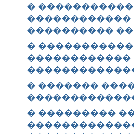
� �����������
������������ 
���������� ��
� �����������
������������
�������������
� ������� ���
������������
� ��������� �
�������������