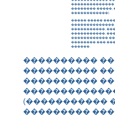
�������������� �
�������� �����, 
������������).
����� ����� ���
�������������� 
�����������, ��
�����������, ��
������������ �
�������� ��� ��
������.
���������� ��
���������� ��
���������� �
������������
(����������� 
��������� ����