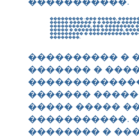
�����������.
��������� -��� �����, �����
����� ������ � � ����� ���
�����������, ��� �������� 
����� � ������� ������, ��
��������� � ����������� �
��������.
���������� � 
������� � ���
�������������
������� ������
����� ����� �
�����������. 
�������� � ��