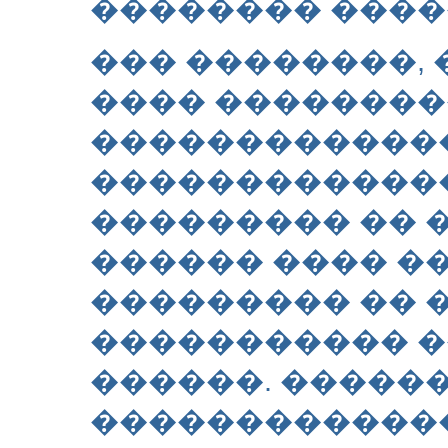
�������� ����
��� ��������, 
���� ��������
������������
�������������
��������� �� 
������ ���� �
��������� �� 
����������� �
������. �����
������������