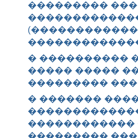
��������� ���
������������
(������������
�������������
� ���������� 
����� ����� �
��������� ���
� ������� ���
�������������
������������ 
��������� ��