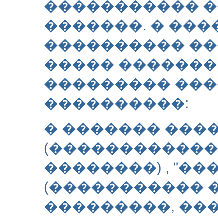
����������� 
�������. � ��
���������� ��
����� �������
��������� ��
����������:
� ������� ���
(������������
��������) , "�
(����������� 
���������, ��