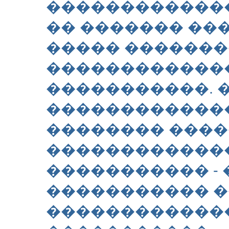
�������������
�� ������� ���
����� ������
������������
�����������. 
�������������
�������� ����
�������������
����������� - 
����������� �
������������