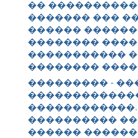
�� �����������
������� ��� ��
������ ������
�������� ���
����������� 
�������� ����
��������� - �
������������
������������.
���������� �
������ ������