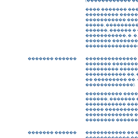
(������������ ��
���� ������� ��
��������� �����
����������� ���
�����, ���������
������, ������ �
�����������, �. �
������� ������
���������������
������� ������
�������������� 
������� ������
��������� ������
����������� ��, 
�� ��������� ��.
�������������).
���������� ����
������, �������
����������� ���
����� ���������
������������� �
�������� ������
������� ������
����������� �� 
������������ ��