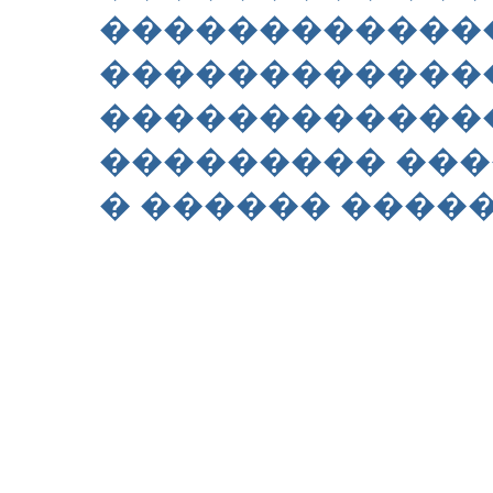
������������
������������
�������������
��������� ��
� ������ ����