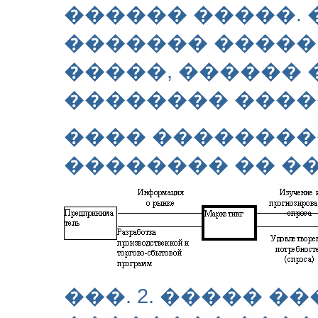
������ �����.
������� �����,
�����, ������
�������� ����
���� ��������
�������� �� ���
���. 2. ����� �