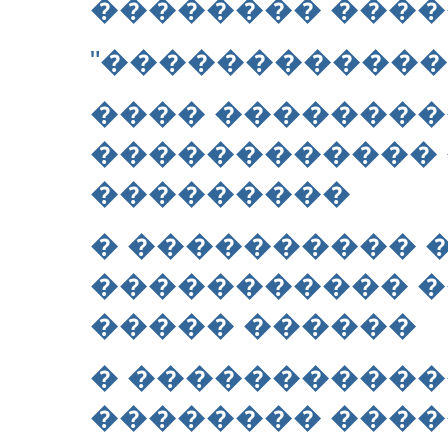
�������� ���
"������������
���� ��������
������������ 
���������
� ���������� 
����������� �
����� ������
� �����������
�������� ����