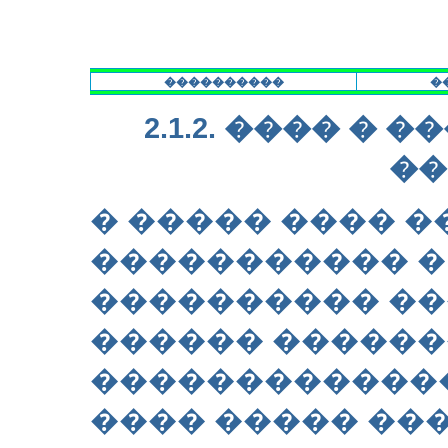
����������
�
2.1.2. ���� �
��
� ����� ���� 
����������� � 
���������� �
������ ������
��������������
���� ����� ��