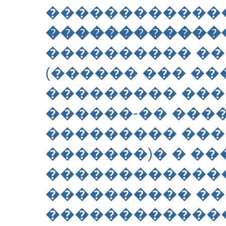
�������������
�������������
���������� ��
(������ ��� ��
��������� ���
������-�� ����
��������� ���
�������)� � ��
������������
���������� �
�������������