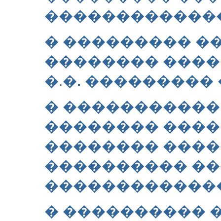
������������
� ��������� �
�������� ����
�.�
.
��������� 
� �����������
�������� ���
�������� ����
���������� ��
�������������
� ���������� 