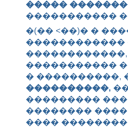
����� �������
����������� �
�(�� <��)� � �
������������ 
������������
����������� �
� ����������, 
����������,
��
��������� ����
�������� ����
���� ��������