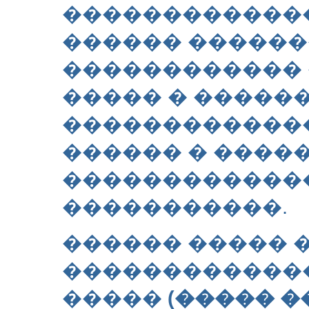
�������������
������ �����
������������ 
����� � �����
�������������
������ � ����
�������������
�����������.
������ ����� 
�������������
�����
(����� �