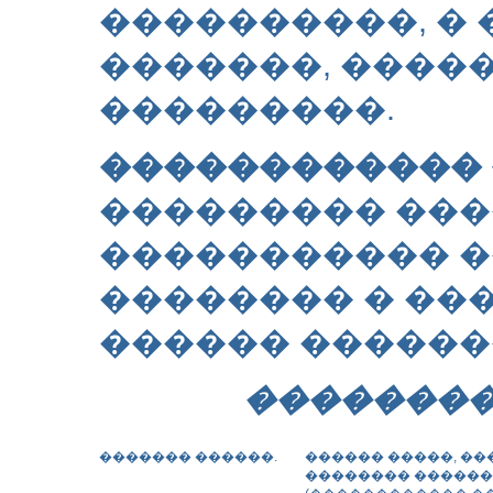
����������, �
�������, ����
���������.
������������ 
��������� ���
����������� �
�������� � ��
������ ������
��������
������� ������.
������ �����, �
�������� �����