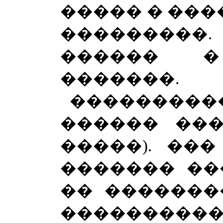
����� � ����
��������
������ 
�������.
��������
������ ���
�����). ��
������� ��
�� �������
���������