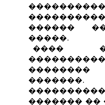
����������
�������
������ �
�����.
���� �
���������
��������
�������
���������
������� �� 