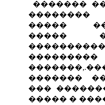
������� �
�������
����� ��
����� �
���������
���������
�������,.�
������� �
��� ������
����� � ���