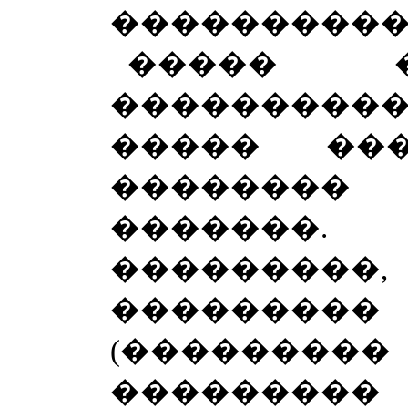
����������
����� 
���������
����� ��
�������
�������.
�������
�������
(������
��������