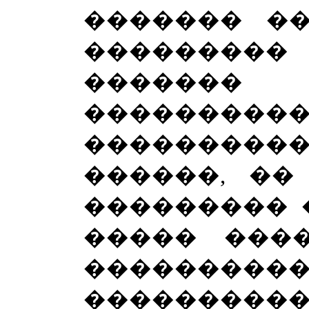
������� ��
�������
�������
������
��������
������, ��
��������� 
����� ���
�������
������