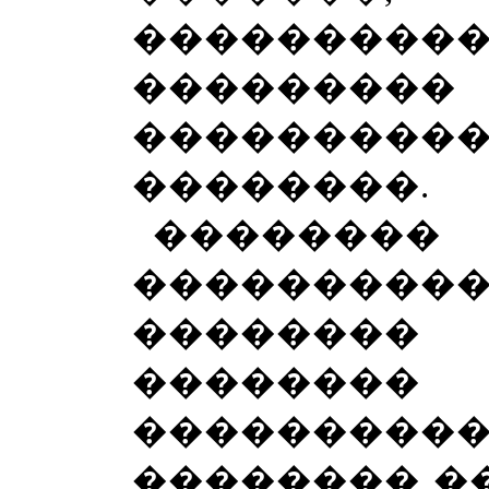
���������
�������
��������
��������.
����
��������
�������
����
�������
�������� ��