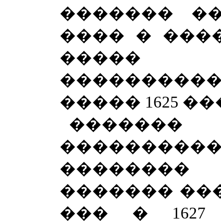
������� ��
���� � ���
�����
����������
����� 1625 ��
�����
�������
�������
������� ���
��� � 162