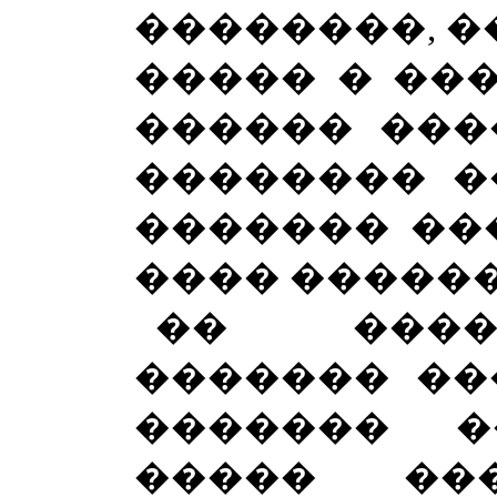
��������, �
����� � �����
������ ���
�������� �
������� �
���� ������
�� ����
������� ��
������� 
����� ��