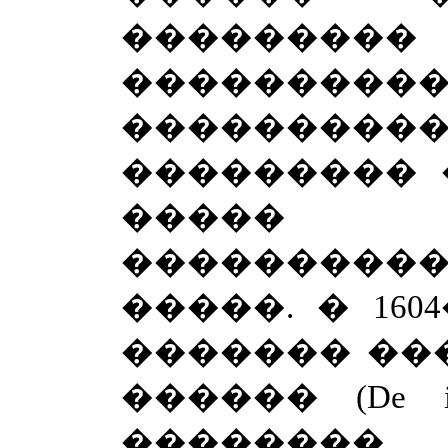
���������
����������
���������
��������� 
����� 
���������
�����. � 160
������� ��
������ (
De
�����