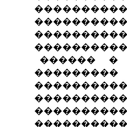
���������
�������
���������
����������
������ �
�������
���������
�����
���������
���������