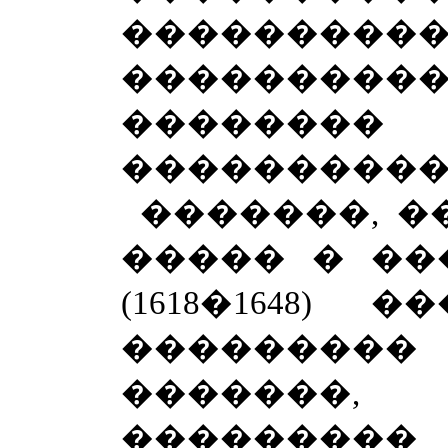
����������
���������
�������
����������
�������, 
����� � ��
(1618�1648)
�������
�������
�������