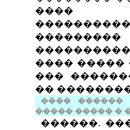
����
�������
��������
����������
���� ����� 
��� ������
�� �������
���� ������
����� ����� � 
������. ��