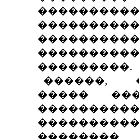
���������
��������
���������
��������
���������.
������, 
����� ��
���������
����������
�������