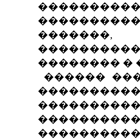
���������
����������
�������
����������
�������� �
������ ��
������
�������
����������
��������