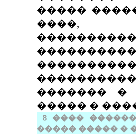
����� ����
����, 
���������
�����
���������
�������
������� � 
����� � ���
8
���� ������
����� ����� � 