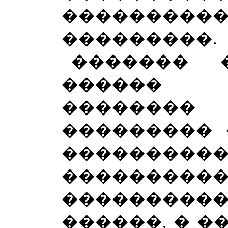
���������
���������.
������� 
������ 
��������
��������� 
���������
�����
���������
������, � ��