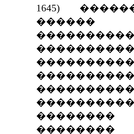
1645) ���
������ 
�����
���������
���������
������
���������
��������
�������
�������� 