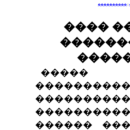
����������
|
���� �
������
�����
�����
���������
���������
���������
������ ����