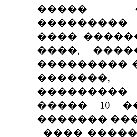
����� 
���������
���� �����
����, ����
��������� �
�������
���������
����� 10 ��
������� ���
���� ����