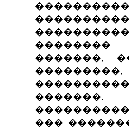
������
���������
���������
��������
�������, 
��������
��������
������
���������
��� �������