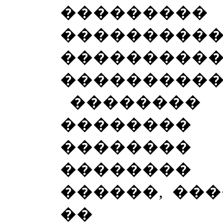
�������
���������
���������
����������
��������
��������
�������
�������� 
������, ��
�� ��