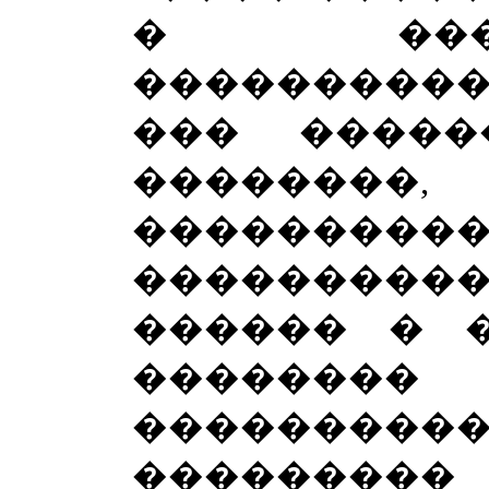
� �����
����������
��� �����
�������
���������
�������
������ � 
�������
���������
���������