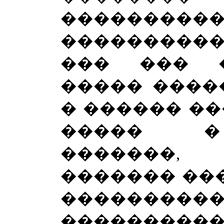
����������
����������
��� ��� 
����� ����
� ������ ��
����� �
�������,
������� ��
���������
�������