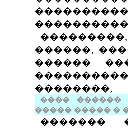
���������
����������
�������
������, ���
������ ��
���������
��������,
���� ������
����� ����� � 
������� 