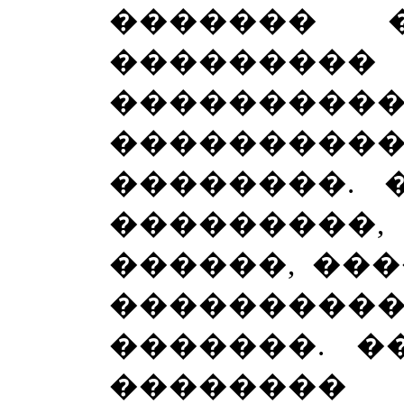
������� �
��������� 
���������
��������
��������.
���������,
������, ��
���������
�������. �
�������