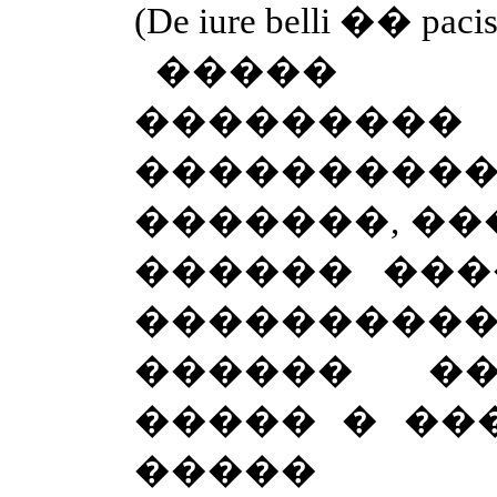
(
De
iure
belli
��
paci
����� �
���������
����������
�������, ����
������ ���
����������
������ ��
����� � ��
����� �