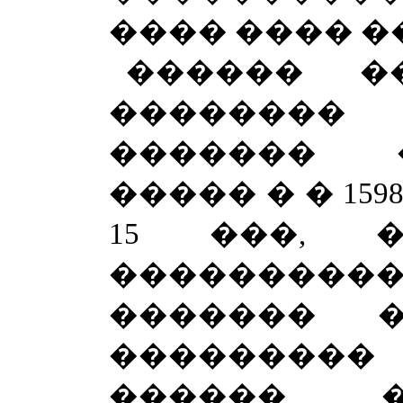
���� ���� �
������ �
�������� 
������� 
����� � � 159
15 ���, 
��������
������� �
�������
������ 