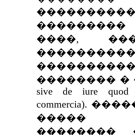
���������� 
��������
����, �
���������
��������
�������� � 
sive
de
iure
quod
commercia
). ���
����� �
�������� 