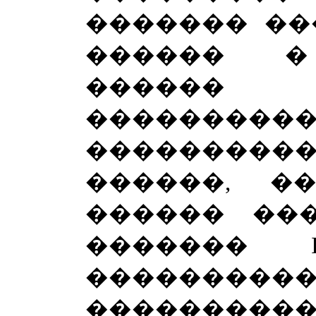
������� ��
������ �
������
��������
��������
������, �
������ ��
�������
�����
����������