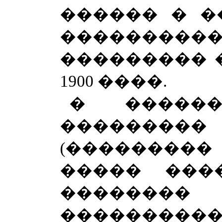
������ � �
�������
��������� 
1900 ����.
� ������
�������
(��������
����� �����
�������
����������