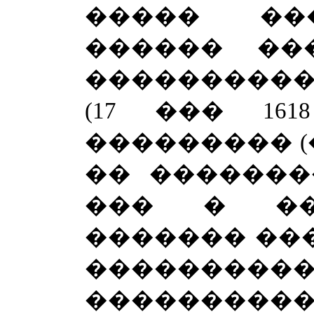
����� ��
������ ��
���������
(17 ��� 16
��������� (�
�� �������
��� � ��
������� ���
������
�������