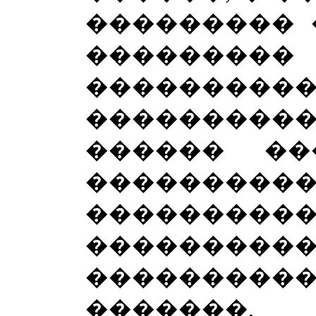
��������� 
�����
���������
�����������
������ ��
������
���������
���������
����������
�������