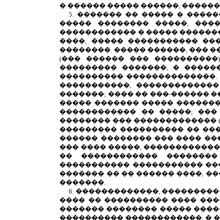
� ������ ����� ������, ������
5. ������� �� ����� � ����
����� �������� �����, ���
������������ � ����� �������
����, ����� ����������� ��
��������. ����� ������, ��� �
(��� ������ ��� ����������
��������� �������, � �����
���������� ��������������. 
�����������, �������������
�������; ���� �� ���-������ �
����� ������� ����� �������
������������ �� �����; ���
�������� ��� ������������� (
��������� ���������� �� ��
������ �������� ��� ���� ���
��� ���� �����, ������������
�� ������������ ��������
����������� ����������� ���
������� �� �� ������ ����, �
�������.
6. �������������, ��������
���� �� ���������� ���� ����
������� �������� ����� �����
���������� ������������, � �