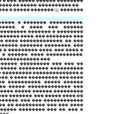
 � ���, ����� ������ ��������
���� �� �����, ���������� ��.
���� � ����� �������
[1]
, �������
���, � �������, ����������,
�����, � ���� ��� ������
��������� ������� � ��������
 ������ ����, ��� �������� ���
�� ���� �������������, �� ���
������ ������� ��������, ���
 � ��������� ����, ��� ���� �
� ������, ���� �����������,
 ������������ ���.
������� ��������� ��� ��� ��
������ ��������� ����������
�� ��������� �������������� �
��, � ���� ��������� ���-����
�� ����������, ����� ������
��� ����� ������������� ���
 ���� ����� ������ ���������
�� �������, ��� ����� ���� ��
������, ��� ��� ������������
�� �� ��������� ��� ��� ����
����� �������� ��� ��, ��� �