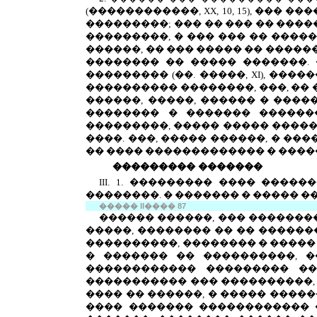
(������������,
XX
, 10, 15), ��
���������; ��� �� ��� �� ���
���������, � ��� ��� �� ���
������, �� ��� ����� �� ����
�������� �� ����� �������.
��������� (��. �����,
XI
), ����
���������� ��������, ���, �� 
������, �����, ������ � ���
�������� � ������� ������
���������, ����� ����� �����
����. ���, ����� ������, � �
�� ���� ������������� � ����
��������� �������
III
. 1. ��������� ���� ����
��������. � ������� � ����� �
�����
II
����
87
������ ������, ��� �������
�����, �������� �� �� ������
����������, �������� � ����� 
� ������� �� ����������, �
������������ ��������� �
����������� ��� ����������,
���� �� ������, � ����� ����
���� ������� ������������ 