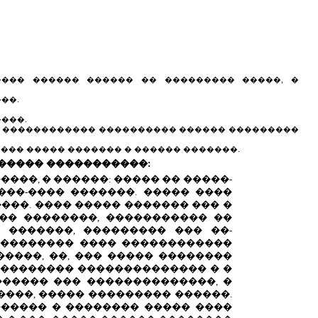
���� ������ ������ �� ��������� �����, �
��.
���.
. ������������ ���������� ������ ���������
��� ����� ������� � ������ �������.
������ �����������:
���, � ������: ����� �� �����-
���-���� �������. ����� ����
���. ���� ����� ������� ��� �
�� ��������, ����������� ��
 �������, ��������� ��� ��-
����������� ���� ������������
����, ��, ��� ����� ��������
��������� �������������� � �
������ ��� ��������������, �
����, ����� ��������� ������.
������� � �������� ����� ����