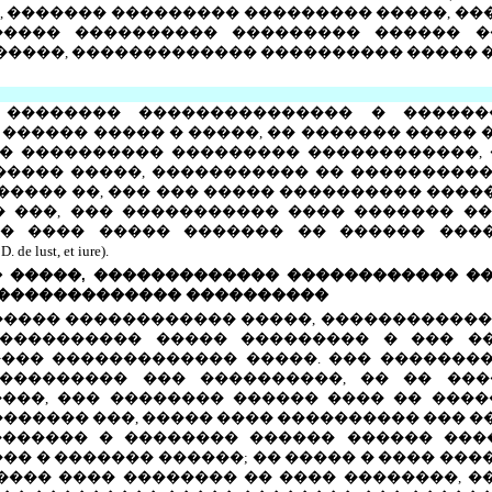
, ������� ��������� ��������� �����, ���
����� ���������� ��������� ������ �
�����, ������������� ���������� ����� 
� �������� ��������������� � �����
������ ����� � �����, �� ������� �����
� ���������� ��������� ������������, 
����� �����, ����������� �� ����������
����� ��, ��� ��� ����� ���������� ����
�� ���, ��� ����������� ���� ������� �
 � ���� ����� ������� �� ������ ���
.
D. de lust, et iure).
� �����, ������������� ������������ �
� ������������� ����������
������� ������������ �����, �����������
����������� ����� ��������� � ��� �
��� ������������� �����. ��� ��������
��������� ��� ����������, �� �� ���
���, ��� �������� ������ ���� �� �����
������� ���, ����� ���� ���������� ��� 
��������� � �������� ������ ������ ��
�� � ������� ������; �� ����� � ���� ����
���� ���� �������� �� ���� ��������, �