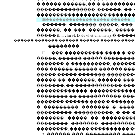
� ����� ������, �� � �������
��������������� ������. �� 
������������������ ������� �
86
��������������
����� ������
������: ������� �����, ���
������, �� ��� ������, ����
����� (
L
.
I
vim
vi
.
D. de vi et vi armata).
� ����
������ ������� ������ ������ ������ ����
��������
II
. 1. ��� ���������� ���� �
�����, ������ ����� ��������
������� � ����������, �����
��� ������ ������ ������ ��
����� ����� ������� ��������
����� �� �������, ������ ���
�������, �� ������������ ���
������������� ������������ 
�������� �� ����������� ���
������� ������ ���� � ������
� ��������� ������� � ����
��������� ����������, � ��
������� ����� �� ��������
�������� ������� ���������
��������, ����� ���������� �
2. ������ ��� ��������� ��