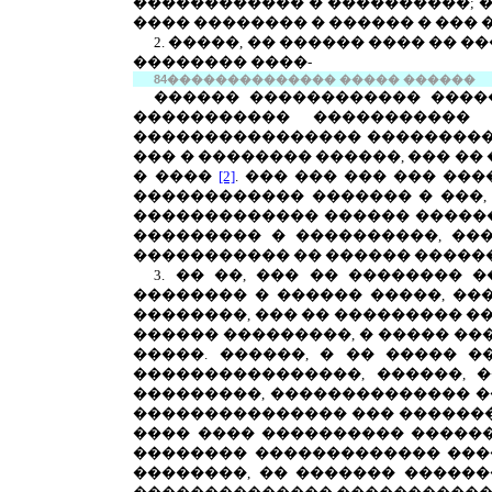
������������ � ����������; �
���� �������� � ������ � ��� 
2. �����, �� ������ ���� ��
�������� ����-
84
��������������
����� ������
������ ������������ �����
����������� �����������
���������������� ����������
��� � �������� ������, ��� ��
� ����
[2]
. ��� ��� ��� ��� ��
������������ ������� � ���,
������������� ������ �������
��������� � ����������, ��
����������� �� ������ ������
3. �� ��, ��� �� ��������
�������� � ������ �����, �
��������, ��� �� ��������� �
������ ���������, � ����� ��
�����. ������, � �� ����� 
����������������, ������, 
���������, �������������� �
��������������� ��� ��������
���� ���� ���������� ������
�������� ������������� ����
��������, �� ������� ������