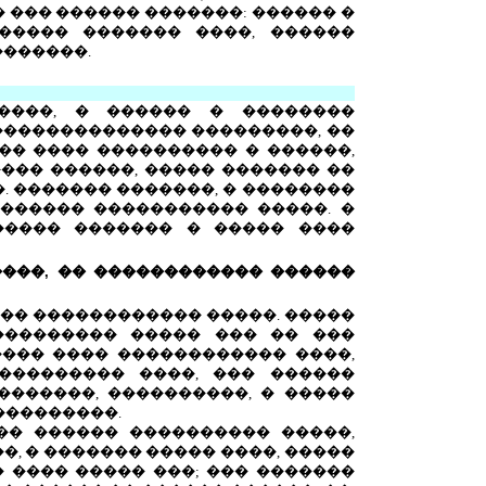
 ��� ������ �������: ������ �
����� ������� ����, ������
�������.
�����, � ������ � ��������
 �������������� ���������, ��
�� ���� ���������� � ������,
��� ������, ����� ������� ��
�. ������� �������, � ��������
������� ����������� �����. �
����� ������� � ����� ����
����, �� ������������ ������
��� ������������ �����. �����
��������� ����� ��� �� ���
��� ���� ������������ ����,
��������� ����, ��� ������
������, ����������, � �����
����������.
��� ������ ���������� �����,
�, � ������� ����� ����, �����
� ���� ����� ���; ��� �������