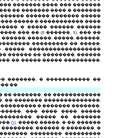
 ����� ������� ���� ��� �������
��� �� ������� ���� � �������
������� ������ ������� �����
���� ����� � ����������� ����
����� � ����� ������ ������
���� ��� �� (
II
������,
X
). ��� ��
������, ������, �����, ������,
�������� ��������� �� �����,
��� ����� ������������������
�� ������ �� ��������, ������
��� �� ����� ����� ���������,
�� �������, � ����������� ��
��� ��
� �� �������, �� ������������
�, �� ������� ��������������,
����������� � ������� �������;
������, ��� ���� ���� �����
�������� ����� �� �������
����
[5]
. ����� �����, � �� ������
��������, ������ � �������, �
�������� �������� ���������