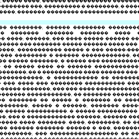
, ����� ����, ������ ����������� �������
�������� ���, ��������� � ��������, � ���
 ������, ������� �������� ������������ �
� ��������; ������ �������� ���������
 � ������� ������� ������� ���� 
 ����; ������, ��� ���� ����� ������ �
 ����� ��� ������� ����� ������ ���� ���
�����, ����������� ����� � ��� �����-��
 ��� �������� � ������ ������������, �
 ����� �������, � ����� ��� ����������
� �� ����� ���� �� ������ ����������� 
������, �� � ���������� ���� ������ ���
 ������������, � ����������� �� �����
�� ��� ���� ��� �������� ���������� ��
������ �������, ��� ��� ���� ���������
������� �����������, �� ������� �������
��� ������� �� ����� � ������� �� ���
��������, ����� � ������, ������� ���
� ����� ����������. � ����� ����������
, ��� � ������������ ������, ������ ���
���� ���� �������. ����, ��������, �� �
� ������ ������� ������ � ���, ������
��������; ��� ����������������� �� ��