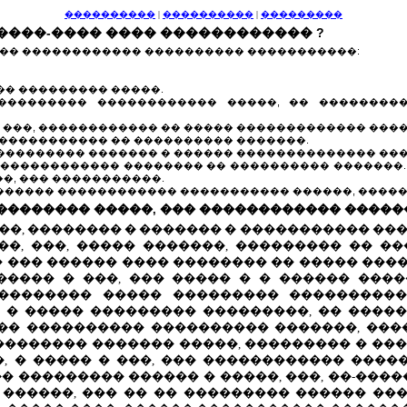
����������
|
����������
|
���������
�����-���� ���� ������������ ?
 ��� ������������ ���������� �����������:
�� ��������� �����.
���������� ������������ �����, �� ��������
 ���, ������������ �� ����� ������������� ����
 ����������� �� ���������� �������.
��������� ������� � ������ �������������� ���
������������� �������� �� ���������� �������
�, ��� �����������.
������ ������������ ����������� ������, �����
��������� �����, ��� ������������ ����
��, �������� � ������� � ����������� ����
�, ���, ����� �������, ��������� �� ��
 ��� ������ ���� �������� �� ����� ����
����� � ���, ��� ����� � � ������ ����
�������� ����� ��������� ����������
 5), � ����� ��������� ���������, �� ��
�� ���������� ���������� �������, ����
�������� ������� �����, ��������� � ��
 � ����� � ���, ��� ������������ ����
� ��������� ������ � �����, ���, ��-����
� ������, ��� �� �� ��������� ������ �