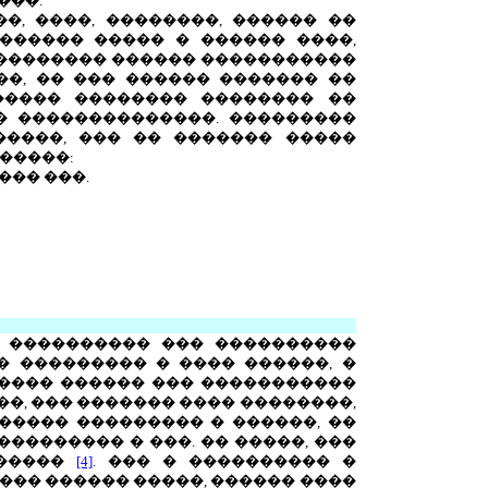
���.
, ����, ��������, ������ ��
������ ����� � ������ ����,
��������� ������ �����������
�, �� ��� ������ ������� ��
����� �������� �������� ��
� ��������������. ���������
�����, ��� �� ������� �����
 �����:
��� ���.
� ���������� ��� ����������
 ��������� � ���� ������, �
���� ������ ��� �����������
��, ��� ������� ���� ��������,
����� ��������� � ������, ��
�������� � ���. �� �����, ���
������
[4]
. ��� � ���������� �
������ ������ �����, ������ ����