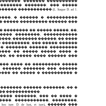
��������: ������� ����������
������� �������: ��� �����
������ ����������� (
L
.
Itaque
D
.
ad
1.
����, � ������ � ����������
�� ����� ��������� ������ ���
� �������� �� ����� �����, ��,
���� ��������, �����������
����, �������� ������, �� ����
� ���������, ��� ����� ������
�� ������� ������ ���������
���� �� ����� ����� ���� �
��, �� ����� ���� ������ ���
��� ���� �� ��������� �����
� ������ ������� ��� ������
���� �� ����� � ���������� �
 ������� ������ �������, �� �
�� �����������.
 ���� �������, ��� �� ���� �
���. �����������, ��������,
hoc
iure
.
D
.
de
lust
,
et
iure
), ������ ���