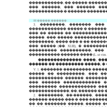
�����������, �� ����� ������
��� ������, ��� ������ ��
����������� � ������ ������
88 ����� ������
3. ��������, ������� ��
������������ ����� � ������ 
��� �� ����� �� �����������
�����. ��� ����� ����������
��������, ���� ��� � �� �����
��� ����� (��.
XLIII
), � ������
��������� ����������, ���
���������� ������ ���� (
L
.
ut
vim
�������������� ����, ��
������ �� ��������� �����, 
V
. 1. ������� ��������� ��
����� �� ���������, ��� �
����������� ������ �������
��� ������ ������������ �
��������� ������������ ���
�������������, ��, ������ �� 
2. ��������, ��-������, �
������ ����� ��� � ��� ������
�� �� ������� �����, ����� �