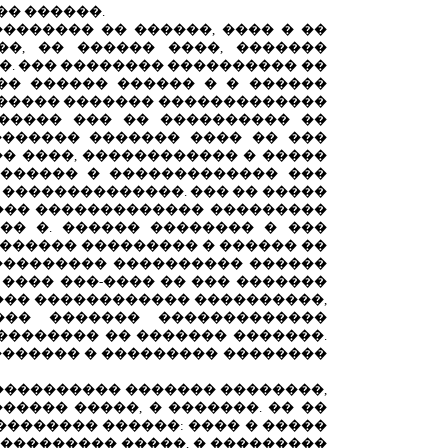
�� ������.
�������� �� ������, ���� � ��
�, �� ������ ����, �������
�. ��� �������� ���������� ��
�� ������ ������ � � ������
 ������� ������� �������������
������ ��� �� ���������� ��
������� ������� ���� �� ���
� ����, ������������ � �����
������� � ������������� ���
� ��������������. ��� �� �����
���� ������������� ���������
�� �. ������ �������� � ���
 ������� ��������� � ������ ��
��������� ���������� ������
 ���� ���-���� �� ��� �������
���� ������������ ����������,
��� ������� �������������
�������� �� ������� �������.
�������� � ��������� ��������
����������� ������� ��������,
����� �����, � �������. �� ��
�������� ������: ���� � �����
���������� �����, � ���������