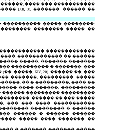
 ������, ���� ��� �����������
���� (
XII
, 3), �������: ������ ��
� ���������� ����� ��������;
 ��������� �������� ����� ��
�� ������������ �������������
�����, ������������ �� ������
����� �����, ������� �������
�� ���������� � �������: ���
(��. �����,
XIV
, 20). ������ ��, ���
��� �������, ���������, �����
����, �� � ���������, ���� ��
����� ���� ������, ���������
� ������ ��������� ���������
��������. ������-�� ��� �����
�, ��� ��� ���� �����������
�������� ��������� � ������
��� ������ � ������ ������
������ ����� ���� ������� ��
����� � ������� ������� �����