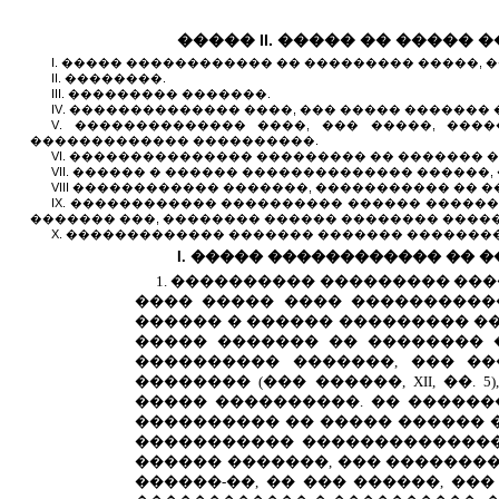
�����
II
. ����� �� ����� 
I
. ����� ������������ �� ��������� �����,
II
. ��������.
III
. ��������� �������.
IV
. �������������� ����, ��� ����� ������� 
V
. �������������� ����, ��� �����, ���
������������� ����������.
VI
. ��������������� ��������� �� ������� �
VII
. ������ � ������ �������������� ������,
VIII
������������ �������, ����������� �� �
IX
. ������������ ���������� ������ �����
������� ���, �������� ������ �������� �����
X
. ������������� ������� ������� �������
I
. ����� ������������ �� 
1. ���������� ��������� ���
���� ����� ���� �����������
������ � ������ ��������� ��
����� ������� �� �������� 
���������� �������, ��� ��
�������� (��� ������,
XII
, ��.
����� ����������. �� ������
���������� �� ����� ������ 
����������� ��������������,
������ �������, ��� ��������
������-��, �� ��� ������, ��