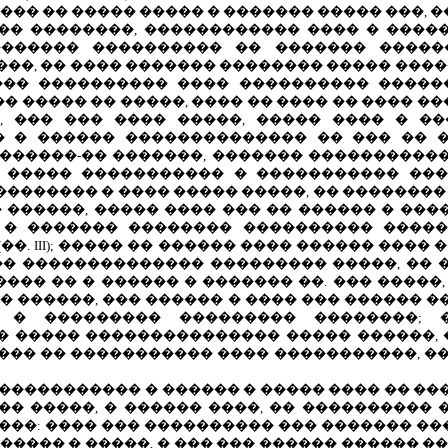
��� �� ����� ����� � ������� ����� ���, �
��� ��������, ������������ ���� � ����
������� ���������� �� ������� ������
��, �� ���� ������� �������� ����� ����
��� ���������� ���� ���������� �����
�� ����� �� �����, ���� �� ���� �� ����
), ��� ��� ���� �����, ����� ���� � �
� � ������ �������������� �� ��� �� 
������-�� �������, ������� �����������
 ����� ����������� � ����������� ��
�������� � ���� ����� �����, �� �������
 ������, ����� ���� ��� �� ������ � ��
 � ������� �������� ���������� �����
��.
III
); ����� �� ������ ���� ������ ����
�� �������������� ��������� �����, �� 
��� �� � ������ � ������� ��. ��� �����,
� ������, ��� ������ � ���� ��� ������ 
 � ��������� ��������� ��������; 
 ����� ��������������� ����� ������, 
���� �� ����������� ���� �����������, 
������������ � ������ � ����� ���� �� �
� �����, � ������ ����, �� ���������� �
��: ���� ��� ���������� ��� ������� ��
����� � �����, � ��� ��� ������ ������ �