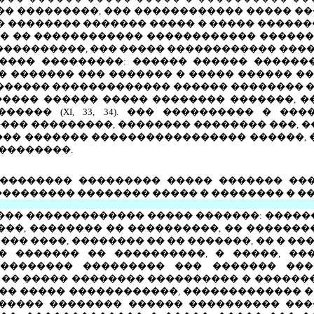
� ����� ���������, ��� ������������ �����
�� �������� ������� ����� � ����� ������
��� �� ������������ ������������ �����
�����������, ��� ����� ������������ ���
 ���� ���������: ������ ������ ������
�� ������� ��� ������� � ����� ������ ��
������ ������������� ������ �������� � 
������ ������ ����� �������� �������, �
������ (
XI
, 33, 34). ��� ���������� � �
��� ���������, �������� �������� ���, �
����� ������� ����������������� ������, 
��������.
���������� ��������� ����� ������� ��
��������� �������� ����� � �������� � �
��� ������������� ����� �������: �����
���, �������� �� ����������, �� �������
��� ����, �������� �� �� �������, �� � �
� ������� �� ����������, � �����, ��
��������� ��������� ��� ������� ���
 �� ����� �������� ���������� � �����
��� ����� ������������, ������������� � 
����� �������� ������ ���������� ��