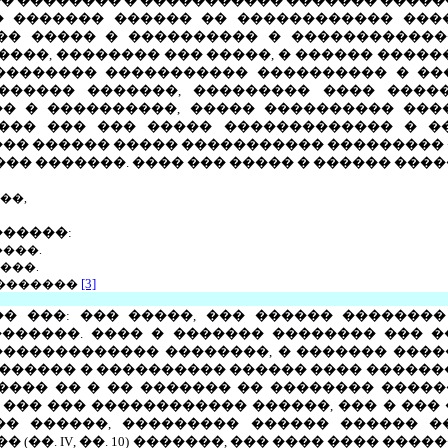
 �������� � ����������� ������� �����
 ������� ������ �� ������������ �����
�� ����� � ���������� � ������������
����, �������� ��� �����, � ������ ����
 �������� ����������� ���������� � ���
������ �������, ��������� ���� ����
� � ����������, ����� ���������� ���
��� ��� ��� ����� ������������� � �
 ��� ������ ����� ����������� ���������
��� �������. ���� ��� ����� � ������ ����
��,
������:
����.
���.
[3]
��������
� ���: ��� �����, ��� ������ �������
������. ���� � ������� �������� ��� ��
������������� ��������, � ������� ����
� ������ � ���������� ������ ���� ������
 ���� �� � �� ������� �� �������� �����
��� ��� ������������ ������, ��� � ��� �
 �� ������, ��������� ������ ������ 
� (��.
IV
, ��. 10) �������, ��� ���� ���� ��