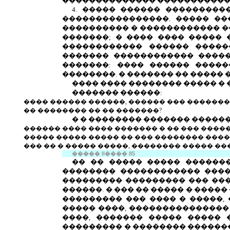
�������������� ������������
4.
����� ������ ����������
����������������. ����� ��
���������� � ������������ �
�������; � ���� ���� �����
������������ ������ �����
������� ������������ �����
�������: ���� ������ �����
��������. � ������� �� �����
���� ���� �������� ����� � 
������� ������:
���� ������ ������, ������ ��� �������
�� �������� �� �� �������?
� � �������� ������� �����
������ ���� ���� ������� � �� ��� ����
����� ����� ����� �� ��� �������� ����
��� �� � ����� �����, �������� ����� �
�����
II
����
85
�� �� ����� ����� �������
�������� ������������ ����
��������� ��������� ��� ��
������. � ��� �� ����� � ����
��������� ��� ���� � �����,
����� ����, ��������������� 
����, ������� ����� �����
��������� � �������� �������