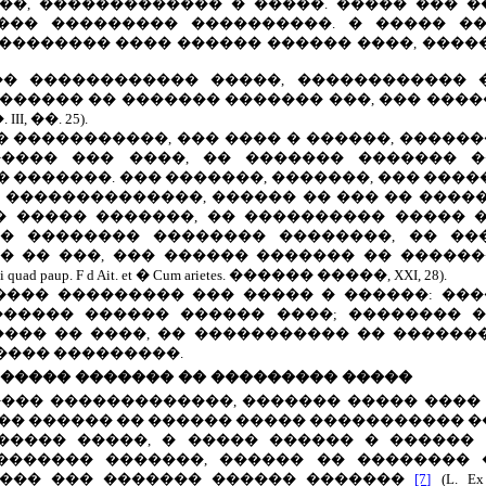
��, ������������� � �����. ����� ��� 
��� ��������� ����������. � ����� ��
��������� ���� ������ ������ ����, ����
�� ������������ �����, ������������ 
 ������ �� ������� ������� ���, ��� ���
.
III
, ��. 25).
� �����������, ��� ���� � ������, ������
����� ��� ����, �� ������� ������� �
�������. ��� �������, �������, ��� ����
� ��������������, ������ �� ��� �� ����
� ����� �������, �� ���������� ����� 
�� �������� �������� ��������, �� ��
� �� ���, ��� ������ ������� �� ������
i
quad
paup
.
F d Ait. et � Cum arietes.
������ �����,
XXI
, 28).
��� ��������� ��� ����� � ������: ���
������ ������ ������ ����; �������� 
���� �� ����, �� ����������� �� ������
���� ���������.
 ����� ������� �� ��������� �����
 ����� �������������, ������� ����� ����
�� ������ �� ������ ����� ����������� �
������ �����, � ����� ������ � ������
������ �������, ������ �� �������� �
 ��� ��� ������� ������ �������
[7]
(
L
.
Ex