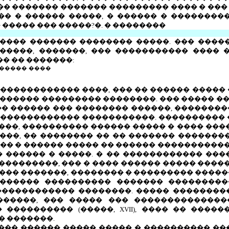
��� ������� ������� ��������� ���� � ���
�� � ������ �����, � ������ � ���������
���� ��� �����?�. � ��������
 ���� ������� �������� �����. ��� ����
������, �������, ��� ����������� ����
�� �� �������:
����� ����
 �������������� ����, ��� �� ������ ���
������ ��������� ��������. ��� ����� �
�� ������ ��� �������� ������, ��������
������������� �����������. ���������� �
��, ���������� ������ ����� � ���� ���� 
���, �� �������� �� �� ������� �������
�� � ������ ����� �� ������ ������������
������ � �����. � �� ������������ ���
���������, ��� � ���� ������ ����� ����
��� �������, �������� � ��������� �����
������ ���������� ������� ���������
 ������������ ��������. ����� ��������
������, ��� ����� ��� ��������������
 ���������� (�����,
XVII
), ���� �� ����
� �������.
���� ������ ����� ����� � ���������� �