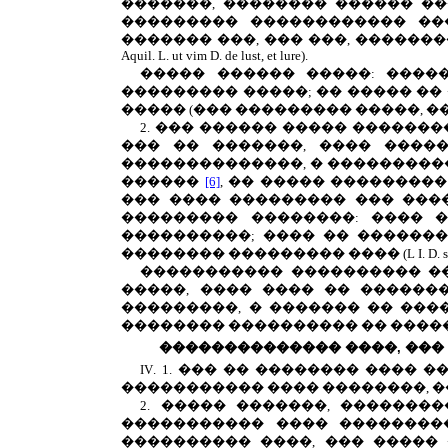
�������, �������� ������ ��
��������� ������������ ��
������� ���, ��� ���, ������
Aquil. L. ut vim D. de lust, et lure).
����� ������ �����: ����
��������� �����; �� ����� ��
����� (��� ��������� �����, ��
2. ��� ������ ����� �������
��� �� �������, ���� ����
��������������, � ���������� 
������
[6]
, �� ����� ��������
��� ���� ��������� ��� ���
��������� ��������: ���� 
����������; ���� �� �������
�������� ��������� ���� (
L
I
.
D
.
s
����������� ���������� ��
�����, ���� ���� �� ������
���������, � ������� �� ���
�������� ���������� �� ����
�������������� ����, ���
IV
. 1. ��� �� �������� ����
����������� ���� ��������, �
2. ����� �������, �������
����������� ���� ���������
���������� ����, ��� �����