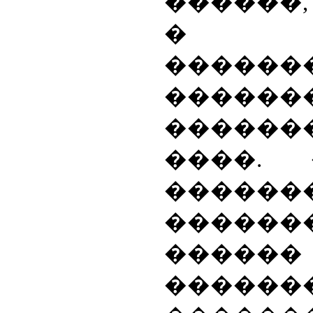
������,
� 
������
�����
������
����.
�����
������
������
������