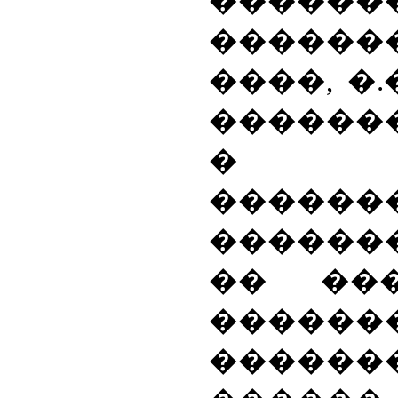
������
������
����, �.
������
� �
������
������
�� ��
�����
������