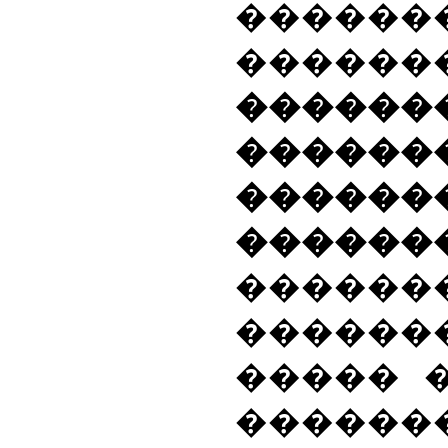
������
������
������
�������
�����
������
������
������
����� 
������