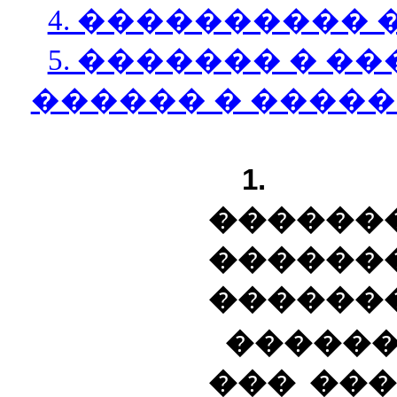
4. ���������� 
5. ������� � �
������ � ����
1. �
����
������
������
������
��� ��