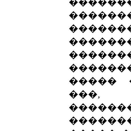
������
������
������
�������
������
������
����� 
���,
������
������