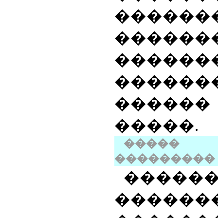
������
������
������
������
������
�����.
����� 
�����
����
�����
������