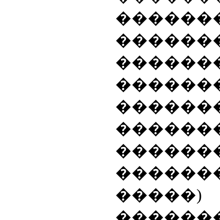
������
������
������
������
������
�����
������
������
�����)
������