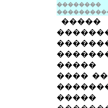
������
���������
���
������
������
�����
�����
���� �
������
����