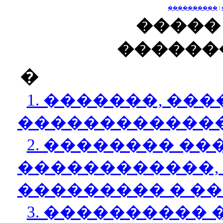
����������
|
��
������
�
1. �������, ��
�������������
2. �������� ��
������������,
��������� � ��
3. ���������� 