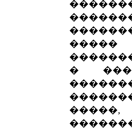
������
������
����
���
������
� ���
������
������
���
�����