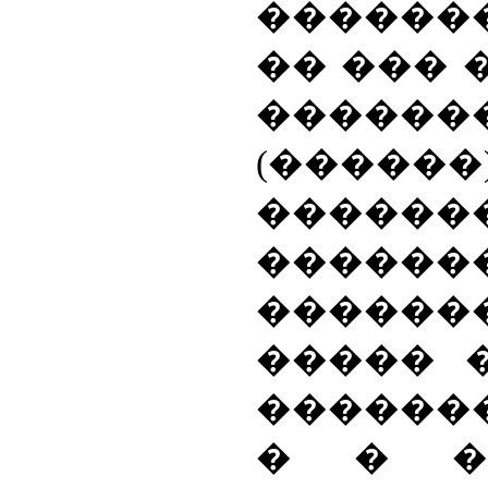
������
�� ��� 
������
(����
������
����
������
����� 
������
� � �