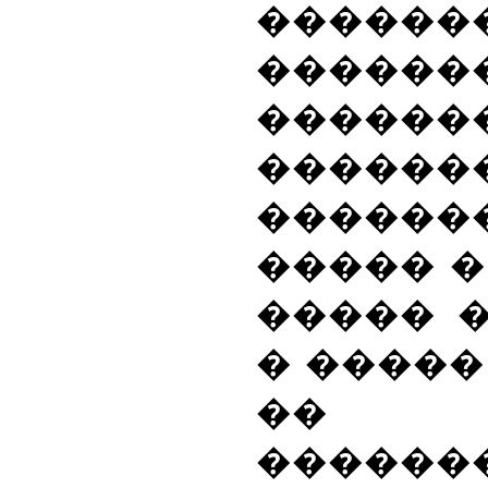
�����
�����
������
������
�������
����� �
����� �
� �����
�� �
������