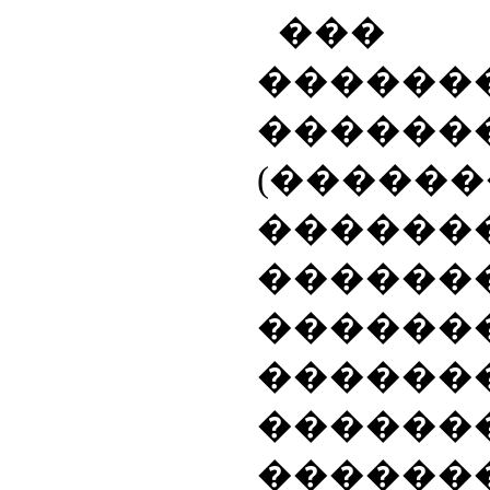
���
������
������
(������
������
������
������
������
�����
�����