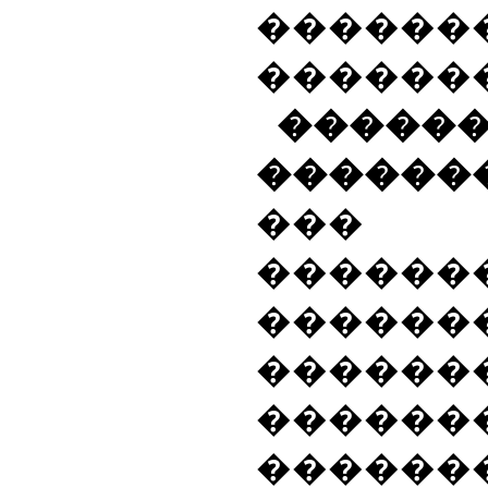
������
������
�����
������
��� �
������
������
������
������
������