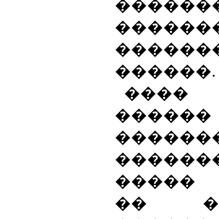
������
����
������
������.
���� 
������
������
������
�����
�� ��