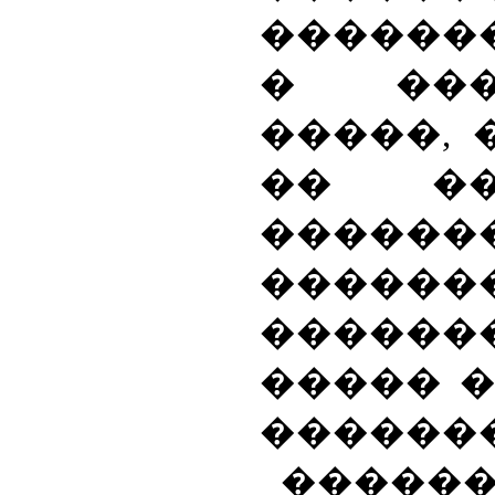
������
� ���
�����, 
�� ��
������
������
������
����� �
�������
�����