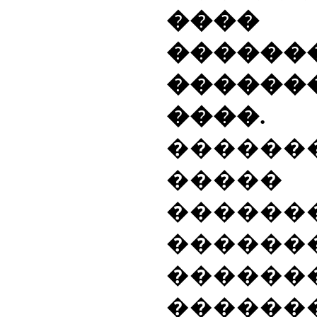
���
�����
������
��
������
����
�����
������
������
������