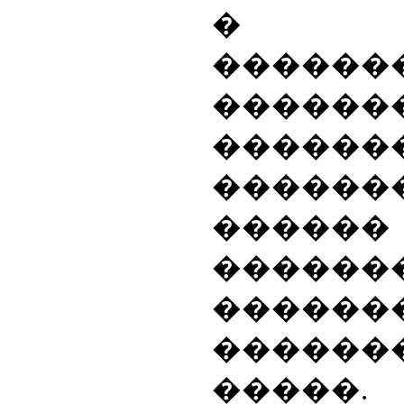
�
������
������
������
������
������
������
������
������
�����.