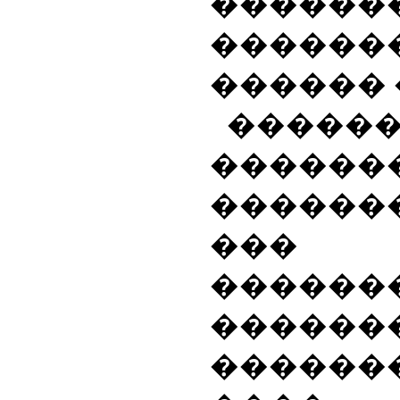
�����
������
������ 
���
�����
�����
���
������
�����
������