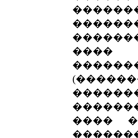
������
������
������
���� 
������
(������
����
������
���� �
������