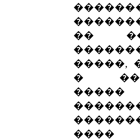
������
�������
�� ��
������
�����, 
� ���
�����
������
������
����