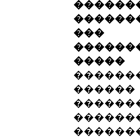
������
������
��� �
������
�����
������
������
������
������
������