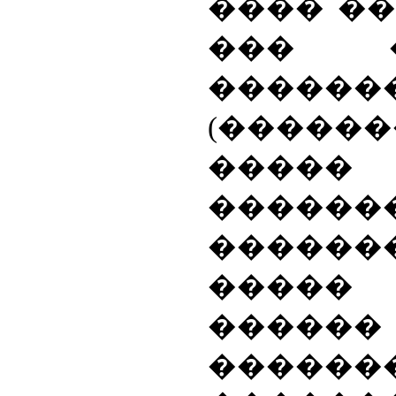
���� �
��� �
������
(�����
����
�������
������
�����
������
������