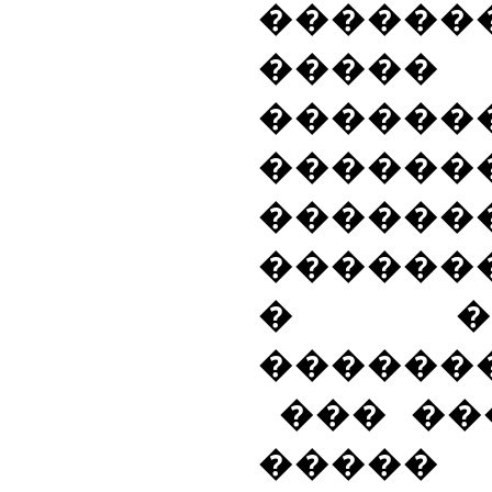
������
�����
������
������
������
������
� ���
�������
��� ��
�����