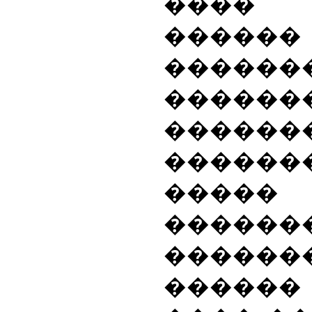
����
������
������
������
������
������
�����
������
�����
�����