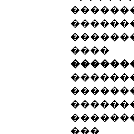
������
������
������
���� 
������
����
������
������
�����
���