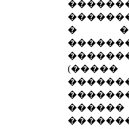
������
������
� ���
�������
�����
(����
������
������
������
������