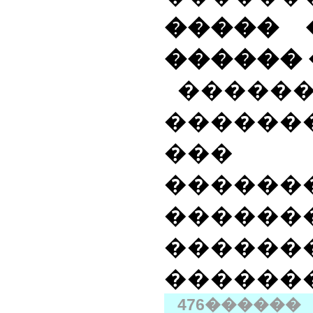
����� 
������ 
������
������
���
������
������
������
������
476
����