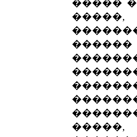
����� 
�����, 
����
�����
������
������
������
������
������
�����