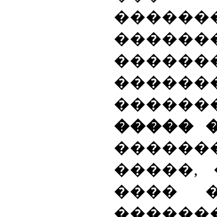
������
������
�����
������
������
����� 
�������
�����, 
���� 
������