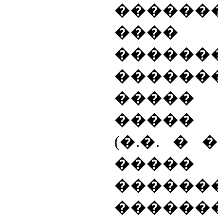
������
���� 
������
������
�����
����� 
(�.�. �
�����
������
������