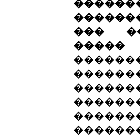
������
������
��� ��
�����
������
������
������
�����
������
������