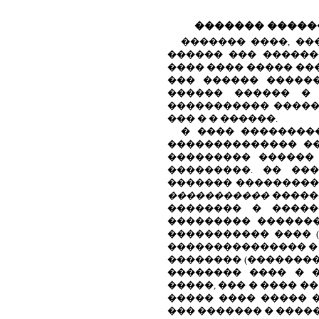
������� �����
������� ����, �
������ ��� ������
���� ���� ����� ��
��� ������ �����
������ ������ � 
����������� �����
��� � � ������.
� ���� ��������
�������������� ��
��������� ������
���������. �� ��
������� ����������
�����������
�����
�������� � �����
��������� �������
����������� ���� (���
��������������� �
�������� (���������
�������� ���� � 
�����, ��� � ���� �
����� ���� ����� 
��� ������� � ��������