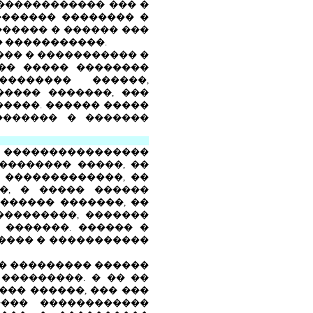
������������ ��� �
������� �������� �
����� � ������ ���
 �����������.
�� � ����������� �
�� ����� ��������
������� ������,
���� �������, ���
����. ������ �����
������� � �������
 ����������������
��������� �����, ��
� �������������, ��
�, � ����� ������
������ �������, ��
���������, �������
 �������. ������ �
���� � �����������
� ��������� ������
���������. � �� ��
�� ������, ��� ���
���� ������������