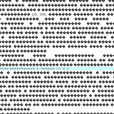
���, � �����, ������� ������ ���� �
�������, ��������������� ������� ��
�� ��������� � ������������ ����������� 
�������� (20, 359). ������� ������ ��� 
�� ����������, ��� ��� ���� ����� 
�������� � ������������� ����, �
�, ���������� � ������ �������� ����� 1
���� �� ����, � ��� ������ �������� �
 � ��������� ������� ����� ����� 
����� ������ ��, ��� ������ ������ ���� 
���� ����������� ���� ������ ���� ��
����� � ��������;
���������� ���� ������������ ���
 ���������� ����������� ������ �� �
����� ������������ ���� ������������ ������
� �����������. �.: ������, 1996. �. 36
�� � ����������� ������������ � ���
��� ��������� ������������ �������.
���������� ������ ����, �� ����� �����
�, �� ���� �������� �� ������� � ���, ��
� ����� � ����� ����� ������� � �����
������ ������������ �������� � ������
�� �������������� � ����������� ���
 ����, ��� �� �� ������������ ��������
� ��������.
�� �������� ������, � ��� ������������