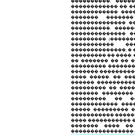
����������, ����
������������ �� ��
������������ ���
������� ������
�������������� �
����������, �����
�������������� ��
��������� (������
����������� ��
��������������, � 
��������� �� ����.
�� ������� �� �� 
��������� �������
������� ����������
���� �����. �� ��
������ ����������
��������� �� ����
������� �������� 
���������. �� �
������������ ����
����� ��������� �
����������� ������
���� ����������� �
������� ���� ��
���������������� 