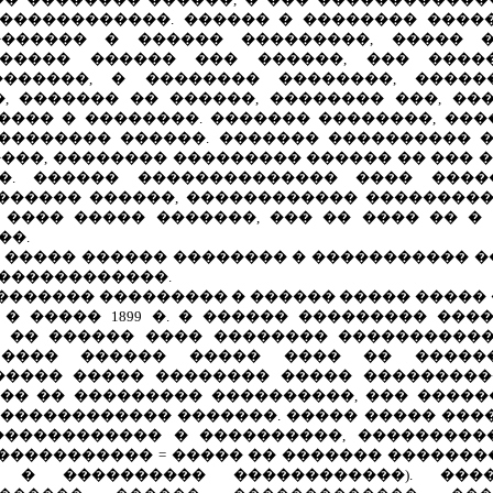
�����������. ������ � �������� ������
������ � ������ ���������, ����� ��
����� ������ ��� ������, ��� ����
������, � �������� ��������, �����
, ������� �� ������, �������� ���, ��
���� � ��������. ������� ��������, ���
��������� ������. ������� ���������� 
 �������, �������� ��������� ������ �� ��� 
�. ������ �������������� ���� ����
������ ������, ������������ ���������
 ���� ����� �������, ��� �� ���� �� �
��.
� ����� ������ �������� � ����������� 
�������������.
������� ��������� � ������ ����� �����
, � ����� 1899 �. � ������ ��������� ��
 �� ������ ���� �������� ����������
 ���� ������ ����� ���� �� ������
����� ����� �������� ����� ���������
��� �� ��������� ����������, ��� �����
������������ �������. ����� ����� ����
������������ � ����������, ��������
����������� = ����� �� ������� ������
� � ���������� ������������). ����