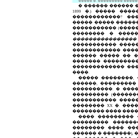
����� �. ��������� ��������
� ������ ������ 
1899 �.) ����� ���
������������? ��
����� ����� �����
����������� (�����
�������� � ����
���������������� 
����������� ������
������������ ����
������ ����� �� �
������� ���������
������������� ���
����.
����� ��������,
������, ���������
����������. � ���
��������� (�������
����������� ����
��������
XX
�. ���
�������� ���� ����
���� ��������� 
��������� ������
�������� ���� ��
������ � �������),