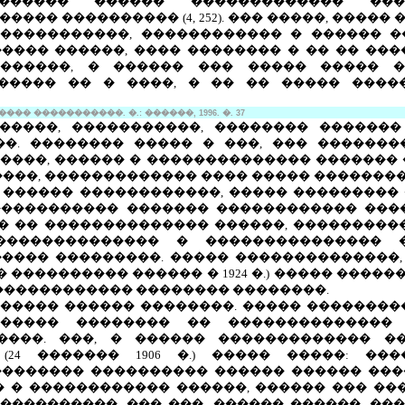
������� ������ ������������� ��
��� ���������� (4, 252). ��� �����, ����
�����������, ������������ � ������ 
��� ������, ���� �������� � �� �� ���
������, � ������ ��� ����� ����� 
������ �� � ����, � �� �� ����� ����
� �����������. �.: ������, 1996. �. 37
�����, �����������, �������� �������
�. �������� ����� � ���, ��� ������
��, ������ � �������������� ������� � 1
���, ������������� ���� ����� ��������
� ������ ������������, ����� ���������
����������� ������� ������������ ���
�� �� �������������� ������, ���������
�������������� � ��������������� 
���� ���������. ����� ��������������,
 ���������� ������ � 1924 �.) ����� �����
������������ �������� ��������.
����� ������ ��������. ����� ����������
����� �������� �� �������������� 
����. ���, � ������ ������������� �
(24 ������� 1906 �.) ����� �����: ��
������� ���������� ������ ������ ��
 � ������������ ������, ������ ��� ��
����������, ��� ���, ������ ������, ��