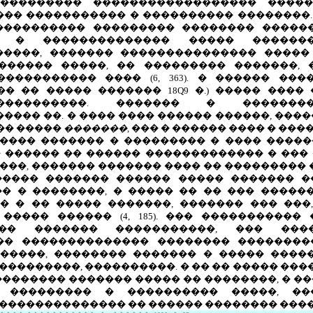
���������� ������������������ ����
�� ����������� � ���������� ��������.
���������� ��������� �������� ������
� � �������������� ����� ������
�����, ������� ��������������� �����
������ �����, �� ��������� �������,
���������� ���� (6, 363). � ������ ���
�� �� ����� ������� 18
Q
9 �.) ����� ���
����������. ������� � ��������
����� ��. � ���� ���� ������ ������, ���
 �� �����
�������,
��� � ������ ���� � ��
����� ������� � ��������� � ���� �����
 ������ �� ������ ������������� � ���
��, ������� ������� ���� �� ��������� 
����� ������� ������ ����� ������� �
� � ��������, � ����� �� �� ��� ������
� � �� ����� �������, ������� ��� ���
����� ������ (4, 185). ��� �����������
�� ������� �����������, ��� ���
� �������������� �������� ����������
�����, �������� ������� � ����� ����
��������, ����������. � �� �� ����� ����
������� ������� ����� �� ��������, � �
 ��������� � ���������� �����, ��
�������������� �� ������ �������� ����