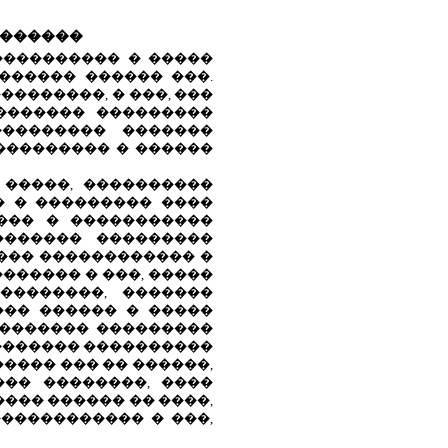
�������
���������� � �����
������ ������ ���.
�������, � ���, ���
������� ���������
��������� �������
��������� � ������
 �����, ����������
� � ��������� ����
��� � �����������
������� ���������
���� ������������ �
������ � ���, �����
��������, �������
��� ������ � �����
 ����������� ���������
������� ����������
����� ��� �� ������,
�� ��������, ����
���� ������ �� ����,
����������� � ���,