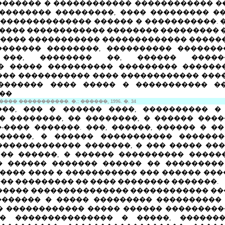
������� � ������������ ������������ �
�������� ���������, ���� ��������� �
�������������� ������ � �����������. �
���� ������������ �������� ��������� �
����� ����������� ������������� ������
������� ��������, ���������� �������
 ���, �������� ��, ������ ������
� ����� ���������� ��������� �������
��� ����������� ���� ������������ ����
������� ���� ����� � ����������� �
��
� �����������. �.: ������, 1996. �. 34
���, ��� � ������ ����, ���������� �
� ��������, �� ��������, � ������ ���
���� �������. ���, ������, ������ � �
������, � ������ ����������� �������
������������� �������, � ��� ����� ���
�� ������, � ������ ���������� �����
 ������ ������� ������ �� ���������
���� ���� � ����������� ��� ������ ���
�� ��������� �� ���� �������� �������.
����� ��������������� ������������ ��
������ � ����� ��������� ���������� 
� ������������ ����� ������ ����������
� ��������������� � �����, ������