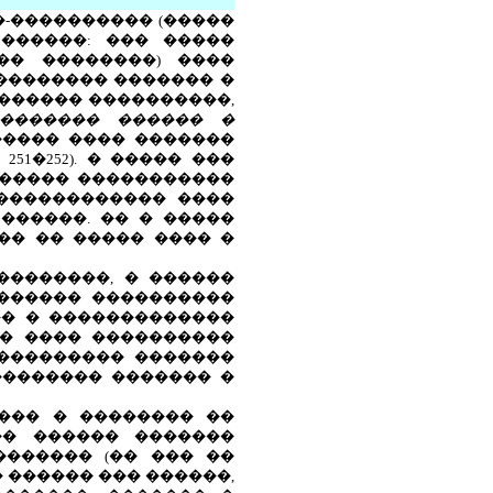
-���������� (�����
� ������: ��� �����
�� ��������) ����
�������� ������� �
������� ����������,
������� ������ �
���� ���� �������
1�252). � ����� ���
������ �����������
������������� ����
������. �� � �����
�� �� ����� ���� �
��������, � ������
������� ����������
�� � �������������
��� ���� ����������
��������� �������
�������� ������� �
��� � �������� ��
�� ������ �������
������ (�� ��� ��
 ������ ��� ������,