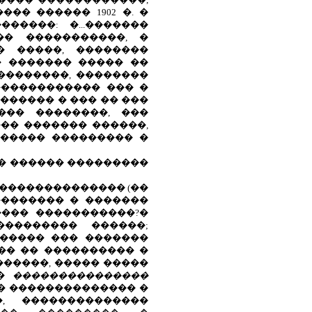
�� ������ 1902 �. �
�����: �...�������
�� �����������, �
� �����, ��������
� ������� ����� ��
��������, ��������
������������ ��� �
������� � ��� �� ���
��� ��������, ���
�� ������� ������,
 ����� ��������� �
�� ������ ���������
 �������������� (��
��������� � �������
���� �����������?�
�������� ������;
����� ��� �������
�� �� ���������� �
�����, ����� �����
��
���������������
�� �������������� �
, ��������������