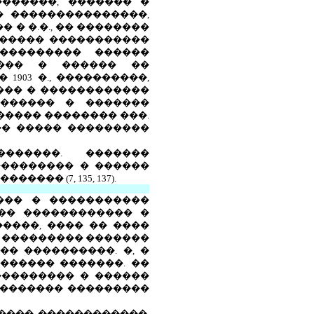
�������, ������� �
� ���������������,
� �.�., �� ��������
������� �����������
��������� ������
���� � ������ ��
903 �., ����������,
���� � ������������
������� � �������
����� �������� ���.
�� ����� ���������
�������. �������
��������� � ������
� (7, 135, 137).
��� � �����������
 �� ������������ �
����, ���� �� ����
� ��������� �������
�� ����������. �, �
������ �������. ��
��������� � ������
 �������� ���������
���� ������������,