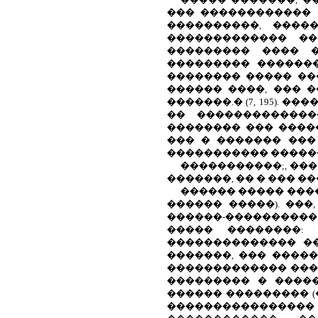
��� ������������ �
����������, �����
������������� ��
��������� ���� �
��������� �������
�������� ����� ��
������ ����, ��� 
�������.� (7, 195).
�� �������������
�������� ��� ����
��� � ������� ���
����������� �����
�����������;, ��
�������, �� � ��� �
������ ����� ���
������ �����). ���
������-����������
����� ��������:
�������������� �
�������, ��� ����
������������� ���
��������� � ����
������ ��������� (
���������������