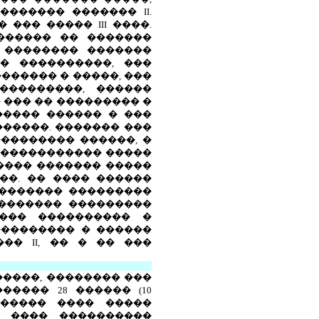
 ��������� �������
II
.
��� ��� �����
III
����.
������ �� �������
 �������� �������
� ����������, ���
������ � �����, ���
���������, ������
 ��� �� ��������� �
����� ������ � ���
�����. ������� ���
��������� ������, �
������������� �����
������ ������� �����
��. �� ���� ������
 ������� ���������
�������� ���������
���� ���������� �
��������� � ������
����
II
, �� � �� ���
����, �������� ���
���� 28 ������ (10
������� ���� �����
� ���� ����������