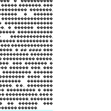
���� � ����������
 ����� �������, ���
�������� �������,
������ � ������
 ����������������
 � ���������������
��, � ������ �����
� ����� �����������
 �������������,
������ ���������� �
����� �������������
����. �
�� ����
���
 ��������� �������
� ���������� �����,
���: ��� ������� �
�� ������ ���, ���
, ��������� ������
 �������� ���� ���
������� ��������
��, �.�., ��������
�� ��������� � ���
� ����������, ��� �
����������, �������
� �� ������. ���
����� ������.