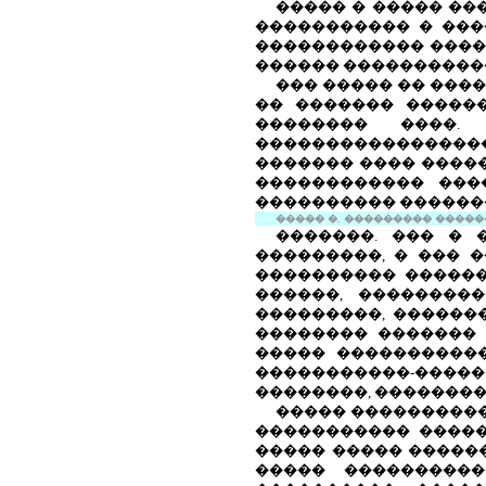
����� � ����� ��
����������� � ���
������������ ����
������ ����������
��� ����� �� ���
�� ������� �����
�������� ����.
����������������
������� ���� ����
������������ ���
���������� ������
����� �. ��������� ��������
�������. ��� � 
���������, � ��� �
���������� ������-
������, ��������
���������, ������
�������� ������� 
����� �����������
�����������-�����
��������, ��������
����� ���������
����������� �����
����� ����� �����
����� ����������