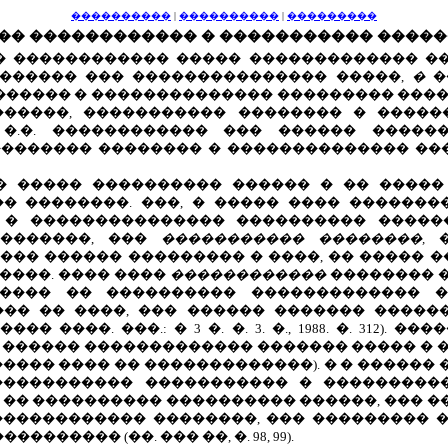
����������
|
����������
|
���������
�� ������������ � ����������� ����
�� ������������ ����� ������������� �
������ ��� ��������������� �����,
�
�
������ � �������������� ��������� �����
������, ����������� �������� � �����
�.�. ������������ ��� ������ �����
������� �������� � �������������� ��
� ����� ���������� ������ � �� �����
� ��������. ���, � ����� ���� �������
 � ��������������� ���������� �����
��������, ���
����������� ��������,
�� ������ ��������� � ����, �� ����� 
����. ���� ����
������������
�������� �
���� �� ���������� ������������� �
�� �� ����, ��� ������ ������� �����
� ����. ���.: � 3 �. �. 3. �., 1988. �. 312).
 ������ ������������� ������� ����� � 
��� ���� �� �������������). � � ������ 
����������� ����������� � ����������
� �� ���������� ���������� ������, ��� �
������������ ��������, ��� ��������� �
������ (��. ��� ��, �. 98, 99).