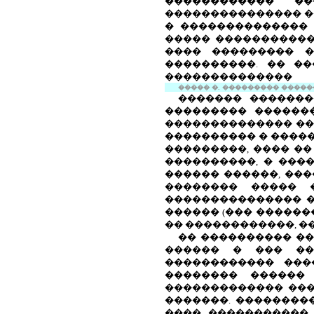
������������ �
��������������� ���
� �������������� 
����� ������������
���� ��������� �
����������. �� �
��������������
����� �. ��������� ��������
������� �������
��������� �������
�������������� ����
���������� � �����
���������, ���� �
����������, � ���
������ ������, ��
�������� ����� 
��������������� �
������ (��� �������
�� ������������, �
�� ���������� ��
������ � ��� ��
������������ ���
�������� ������ 
������������� ���
�������. ���������
����, ����������� 