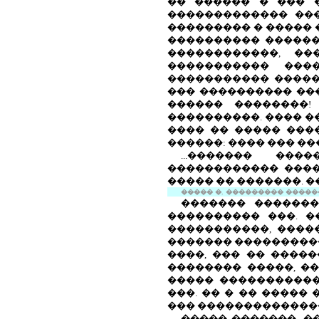
�� ������ � ��� �
������������� ���
��������� � ����� 
���������� �������
������������, �
����������� ���
����������� ������
��� ���������� ���
������ ��������!
����������. ���� �
���� �� ����� ���
������: ���� ��� ��
...������� ��
������������ ����
����� �� �������. ��
����� �. ��������� ��������
������� ������
���������� ���. �
�����������, ����
������� ����������
����, ��� �� �����
�������� �����, �
����� �����������
���. �� � �� �����
��� �������������
����� �������, �