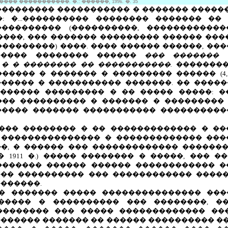
� �����������. �.: ������, 1996. �. 35
��������� ����������� � ������� ������
��: �...���������� �������� ������� �
���������� (����������, ������������
����, ��� ������� ��������� ������ ���
��������) ����. ���� ������ ������, ��
����� �������� ������
��� ������� 
� � �������� �� �����������.
��������
���� � ������� � ��������� ������ (4, 25
����� � ����������� �������. �� ����
������ ��������� � �� ����� �����: 
�� ���������� � ������� � ��������� 
���� ������� ����������� ����������
 ��� �������� � �� ������������� � ��
 ��������������� � ������������� ��
��, � ������ ��� ������������� ������
 1911 �.) ����� �������� � �����, ��� 
������� ������ ������ ������������ �
��� ���������� ��� ������������ ����
������.
� ������� ����� ��������������� ���
����� � ���������� ��� ��������, �
�������� ��� ����� ������������� ���
 ������� ������� �� ������ ���������� ��