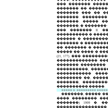
��� ������� ������
������� �� �������
������� ��� �� �
�������. �������
�������. ����� �
�������, � �������
��� �������
II
. �
���������� � �����
������ � ��������
������� � �������
�� ������� � �����
����� �� ���� � ��
(21, 177). ��� ����
������������� ���
������� �������� 
����������, �����
����������� ����
�������� ��, ����
�������, �������
���������� �����.
����� �. ��������� ��������
�������, ����� �
���� �������� ���
�������) 1909 �. 
����������������