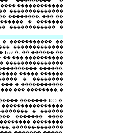
��� ��������� �
� ����� ������������
��� ��������������
�� ��������, ��� ��
������� � �������
�� ������������ �
 � ����������� ��
���� �������������
899 �., �� ������ ��
. �� ��� ����������
 � ���������������
���������� ������,
����� ����� ������
����� � ��������
 ��� � �����������
���� ��� ��������, �
��� ������� 1905 �.
����������������
�������� � ������
���� ������� ����
��������� ��������
���, ������-�������
���� ������� �����,