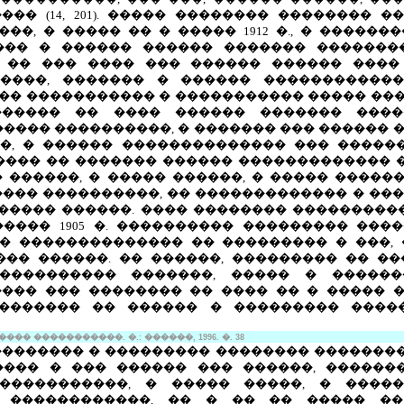
�� (14, 201). ����� �������� ��������
��, � ����� �� � ����� 1912 �., � �����
��� � ������ ������ ������� �������
� �� ��� ���� ��� ������ ������ ����
�����, ������� � ������ ������������
 �� ����������� � ����������� ����� ���
������ �� ���� ������ ������� ����
���� ����������, � ������� ��� ������ �
�, � ������ �������������� ��� �����
���� �� ������� ������ ������������� �
 ������, � ����� ������, � ����� �����
���� ����������, �� ������������� � �
��������� ������. ���� �������� �������
���� 1905 �. ���������� ��������� ����
� �������������� �� ��������� � ���,
��� ������. �� ������, ��������� �� �
���������� �������, ����� � �����
���� ��� �������� �� ���� �� � ����� 
�������� �� ������ � ��������� ���
� �����������. �.: ������, 1996. �. 38
�������� � ��������� �������� ��������
��� � ��� ������ ��� ������, ��������
�������������, � ����� �����, � ���
 ������������, �� � �� �� ����� �