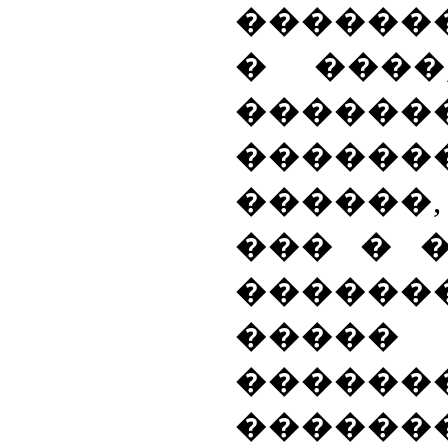
������
� ����
�����
������
������,
��� � �
�����
�����
������
�����