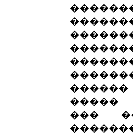
�������
������
�������
�����
������
�����
�����
�����
��� �
������