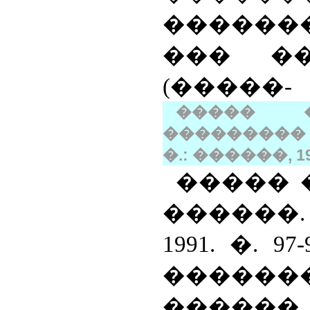
������
��� �
(�����-
����� �
���������
�.: ������, 199
����� �
������.
1991. �. 9
������
���