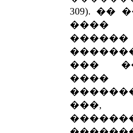
309). ��
���� 
������
������
��� �
����
������
���
������
������