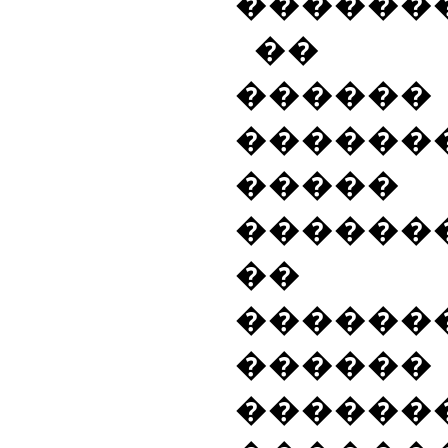
������
�� �
���
������
����
������
������
������
������