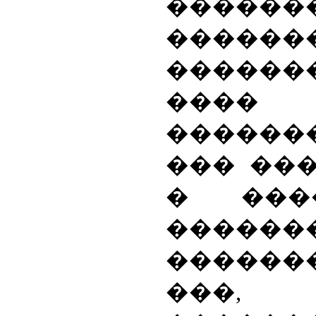
������
�������
������
����
�������
��� ���
� ���
������
�����
���, 