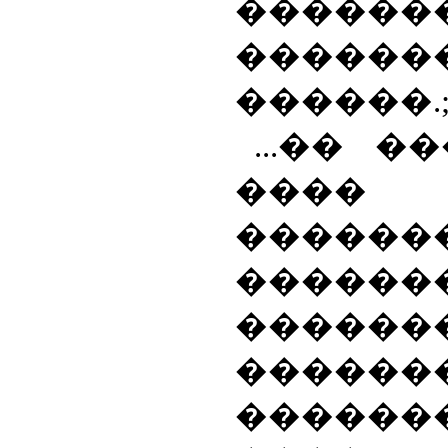
������
������
������.;
...�� �
����
������
������
������
������
������