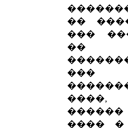
������
�� ���
��� ��
��
������
���
������
����,
������
���� �