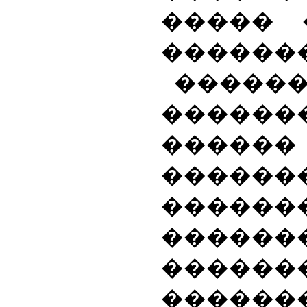
����� 
�������
����
������
���
������
������
����
�����
������