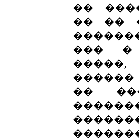
�� ���
�� �� 
�������
��� �
�����
������ 
�� ��
������
������
������