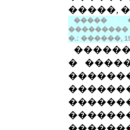
�����, 
����� �
���������
�.: ������, 199
�����
� ����
���
����
������
����
�������