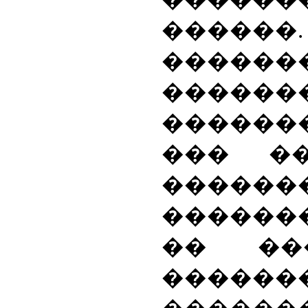
�����
�����
������
�������
��� �
������
������
�� ��
������