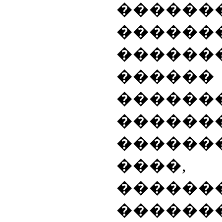
������
����
������
���
�������
������
������
����
�����
������