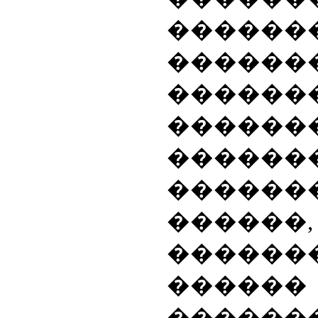
������
������
�������
������
������
������
�����
������
������
�����