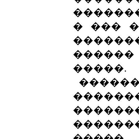
������
� ��� �
������
�����
�����.
�����
������
������
������
����