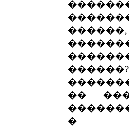
������
������
������,
������
������
�����
������
�� ��
������
� ��