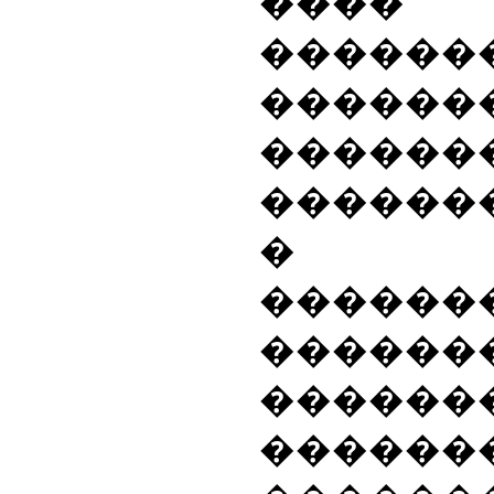
���� 
���
�������
������
������
�
������
������
������
������