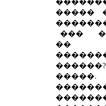
������
����� 
������� 
��� �
��
������
������?
���
�����
������