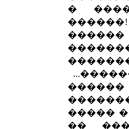
� ���
�����
�����
����
������
...����
�����
�������
����� �
�� ���