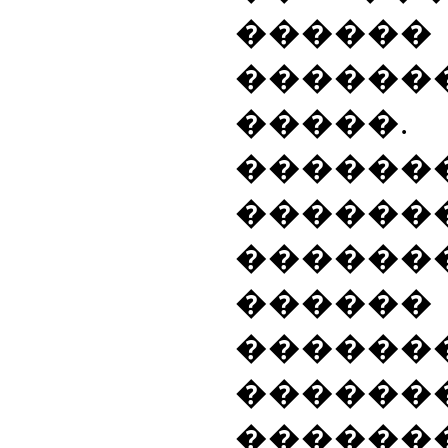
������
�����
�����.
������
������
����
�����
����
�����
����