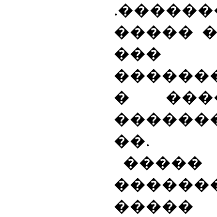
.�����
����� �
���
������
� ���
������
��.
����
�����
�����