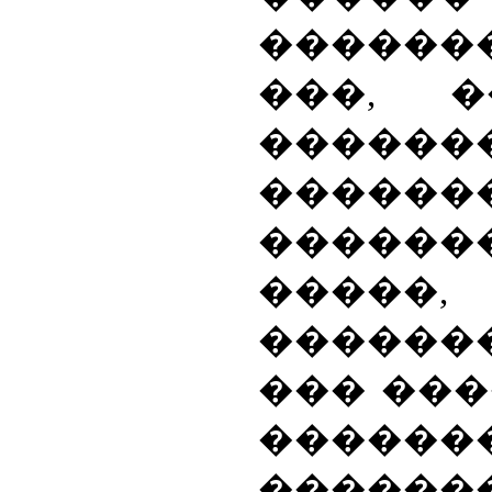
������
���, 
������
������
������
����
������
��� ���
����
������