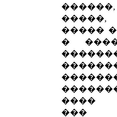
�����
�����,
����� 
� ���
������
�������
�������
�����
���� 
���