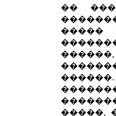
�� ���
�����
�����
������
�����
������
����
�����
����
�����, 