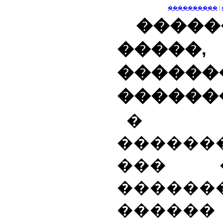
����������
|
�����
����
������
������
� �
�������
��� 
������
������