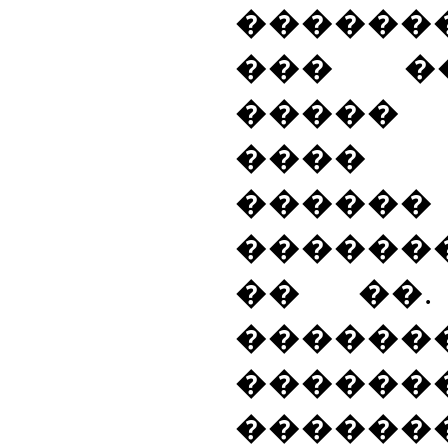
������
��� �
�����
����
�����
������
�� ��
������
�������
�����