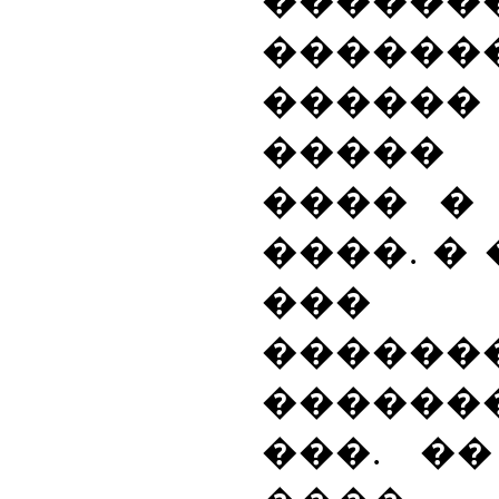
������
�����
������
�����
���� �
����. �
��
������
������
���. �