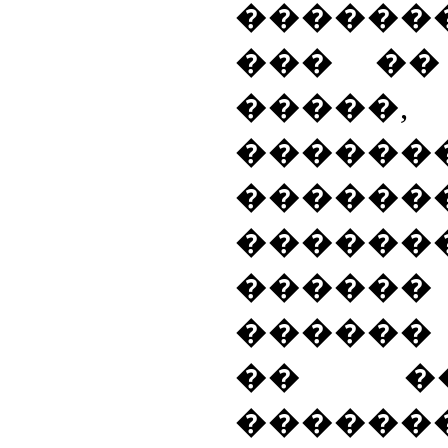
������
��� ��
�����
�����
������
������
������
������
�� ��
�����