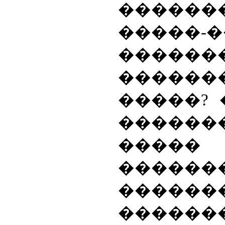
�����
�����-
������
������
�����? 
������
�����
������
������
������