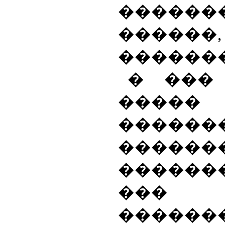
����
������
������
� ���
�����
������
������
������
���
������