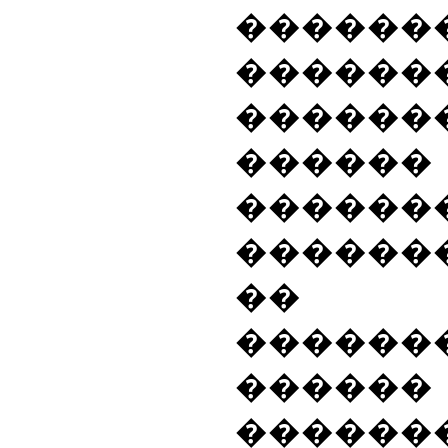
�������
�������
������
�����
����
�����
��
������
������
������