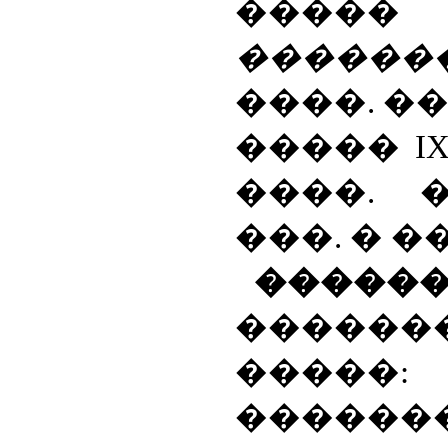
���
����
����. ���
�����
I
����. �
���. � 
�����
�����
�����
�������