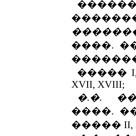
�����
�����
�����
����. �
�������
�����
I
XVII
,
XVIII
;
�.�. �
����. �
�����
II
,