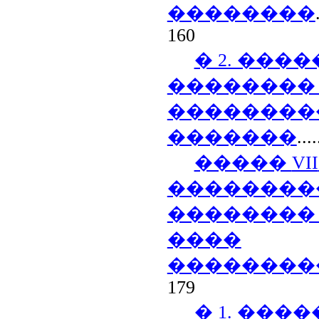
��������
160
� 2. ���
��������
��������
�������
....
�����
VII
��������
��������
����
��������
179
� 1. ���