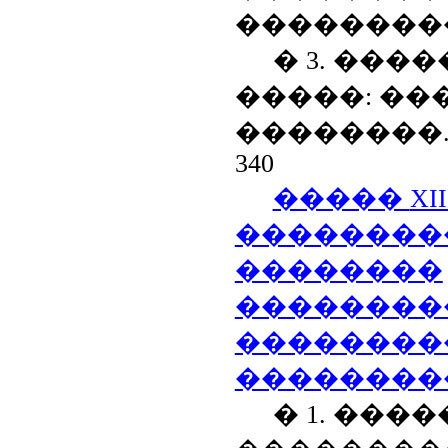
��������
� 3. ��
�����: �
��������
340
�����
XII
��������
��������
��������
��������
��������
� 1. ���