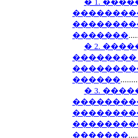
� 1. ����
��������
��������
�������
....
� 2. ���
��������
��������
������
.......
� 3. ���
��������
��������
��������
�������
....