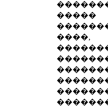
�����
�����
������
����, 
������
�������
������
������
������
������