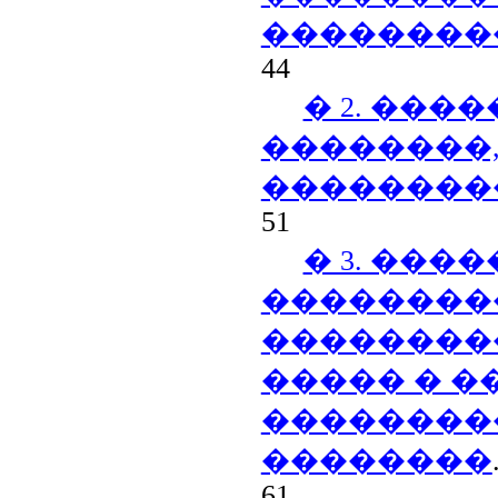
��������
44
� 2. ���
��������,
��������
51
� 3. ���
��������
��������
����� � �
��������
��������
61