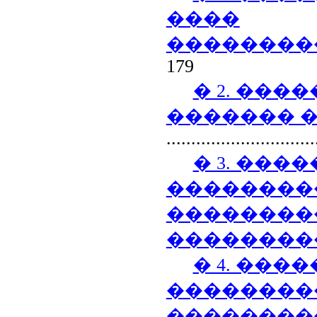
����
��������
179
� 2. ���
������� �
..............................
� 3. ���
��������
��������
��������
� 4. ����
��������
���������