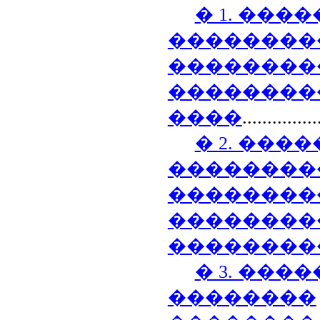
� 1. ���
��������
��������
��������
����
...............
� 2. ���
��������
��������
��������
��������
� 3. ���
��������