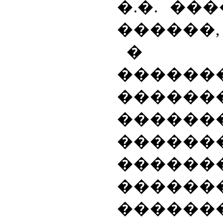
�.�. ���
������, 20
� �
�������
������
������
�����
������
������
������