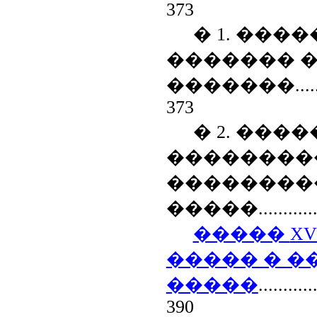
373
� 1. ���
������� 
�������
....
373
� 2. ���
��������
��������
�����
...........
�����
XV
����� � �
�����
...........
390