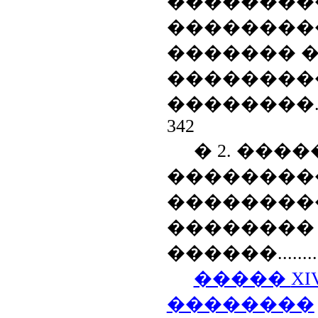
��������
��������
������� 
��������
��������
342
� 2. ��
��������
��������
��������
������
.......
�����
XI
��������