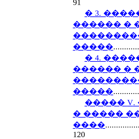
91
� 3. ��
������ �
��������
�����
...........
� 4. ���
������ �
��������
�����
...........
�����
V
� ����� 
����
...............
120