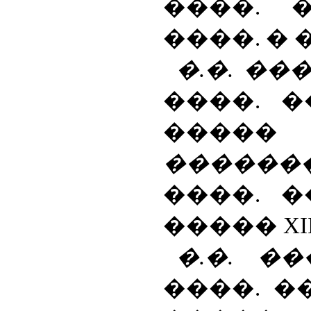
����. �
����. �
�.�. ��
����. �
���
����
����. �
�����
XI
�.�. �
����. �