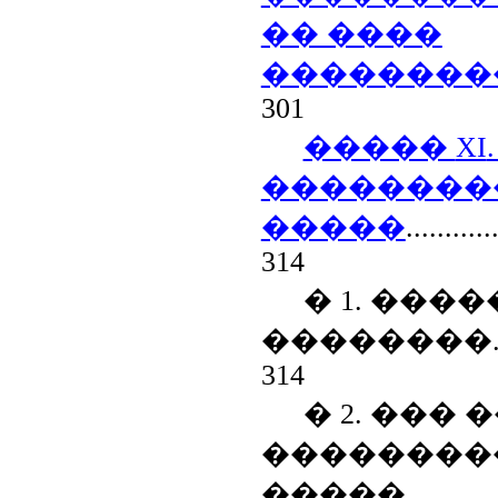
�� ����
��������
301
�����
XI
��������
�����
...........
314
� 1. ���
��������
314
� 2. ���
��������
�����
...........