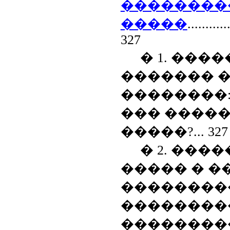
��������
�����
...........
327
� 1. ���
������� 
��������
��� ����
�����?
...
327
� 2. ���
����� � �
��������
��������
��������