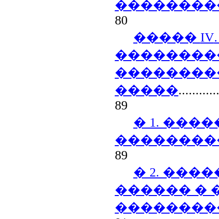
��������
80
�����
IV
��������
��������
�����
...........
89
� 1. ���
��������
89
� 2. ���
������ �
��������