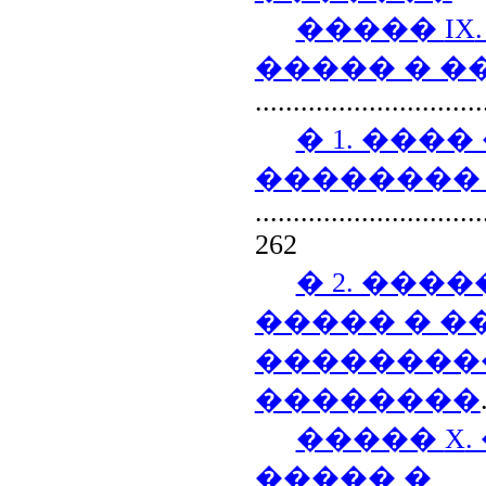
�����
IX
����� � 
.............................
� 1. ���
��������
..............................
262
� 2. ���
����� � �
��������
��������
�����
X
����� �