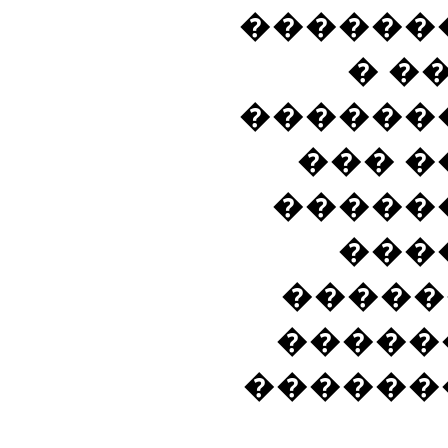
������
�
�
������
���
�
�����
���
�����
�����
������