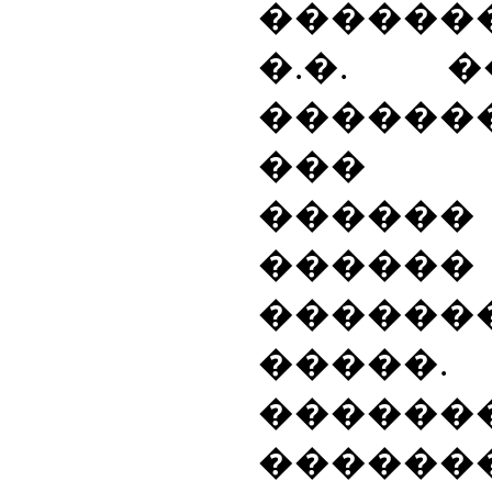
������
�.�. �
������
��� �
�����
������
�����
�����
������
������