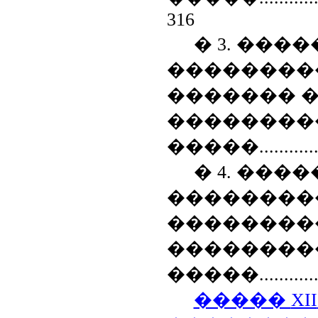
316
� 3. ���
��������
������� 
��������
�����
...........
� 4. ���
��������
��������
��������
�����
...........
�����
XII