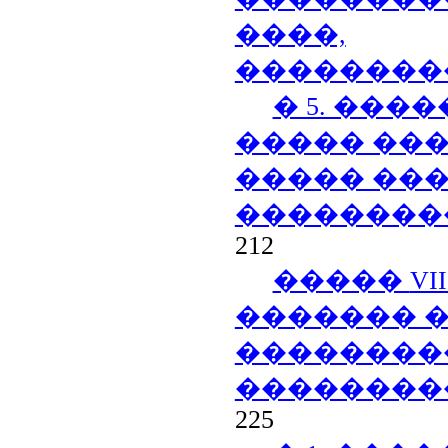
����,
��������
� 5. ��
����� ��
����� ��
��������
212
�����
VII
������� 
��������
��������
225