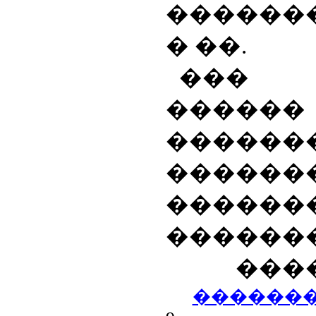
������
� ��.
��� �
�����
������
�����
������
������
���
������