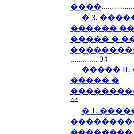
����
..............
� 3. ���
������ �
����� � �
��������
.............
34
�����
II
����� �
��������
44
� 1. ����
��������
��������