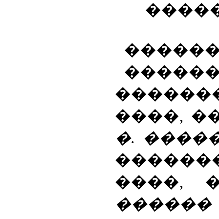
����
������
�����
������
����, 
�. ����
������
����,
������