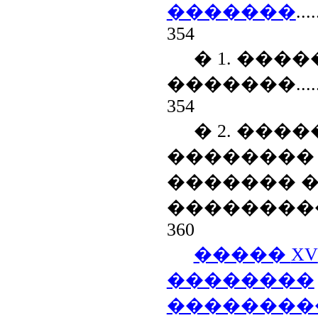
�������
....
354
� 1. ���
�������
....
354
� 2. ���
��������
������� �
��������
360
�����
XV
��������
��������