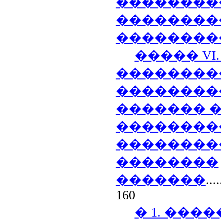
��������
��������
��������
�����
VI
��������
��������
������� 
��������
��������
��������
�������
....
160
� 1. ���