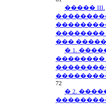
�����
III
.
��������
��������
��������
��� ����
� 1. ��
��������
��������
��������
72
� 2. ���
��������