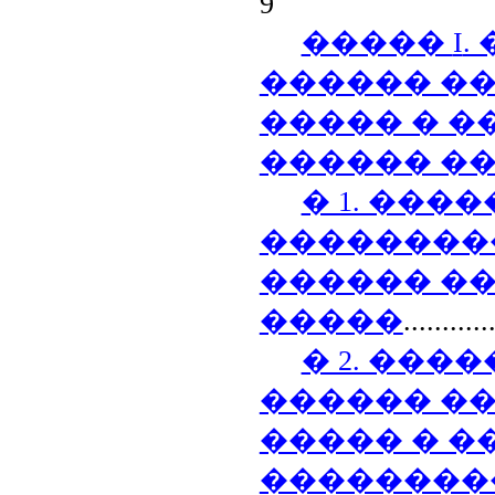
9
�����
I
.
������ �
����� � �
������ �
� 1. ���
��������
������ �
�����
...........
� 2. ���
������ �
����� � �
��������