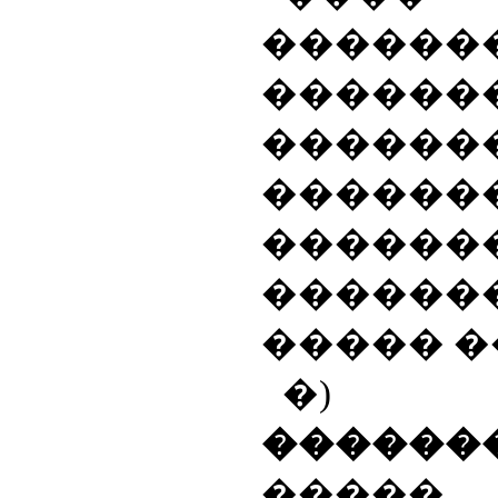
������
������
������
������
������
�����
����� �
�)
������
�����