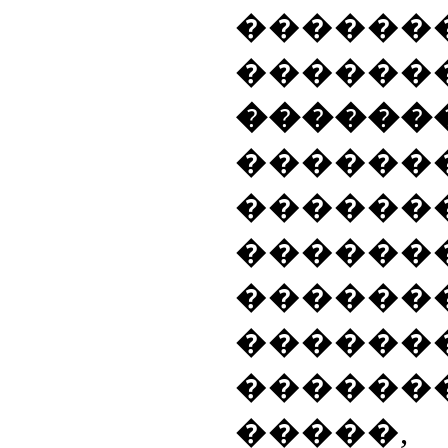
������
������
������
������
������
������
������
������
������
���