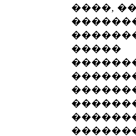
����, �
�����
������
����
������
������
������
������
����
������