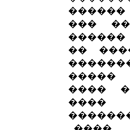
������ 
��� �
������
�� ���
�����
�����
���� �
����
������
���� 