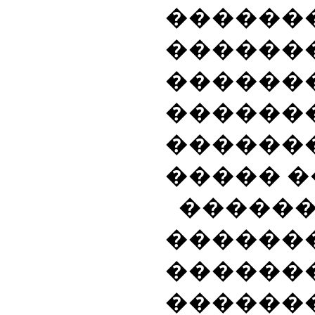
������
������
�����
������
������
����� �
�����
������
������
������