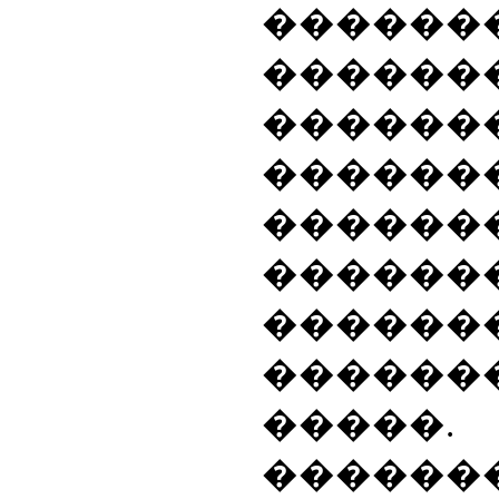
������
�����
������
������
������
����
������
������
���
������