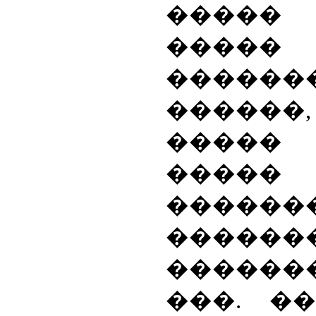
�����
��
������
�����
�����
�����
������
����
�����
���. �