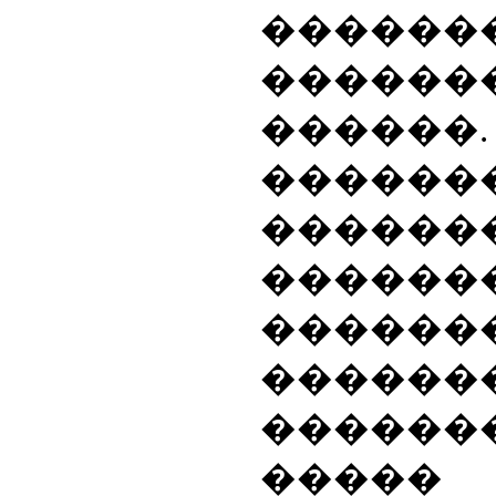
������
������
������.
������
������
������
������
������
������
����� 