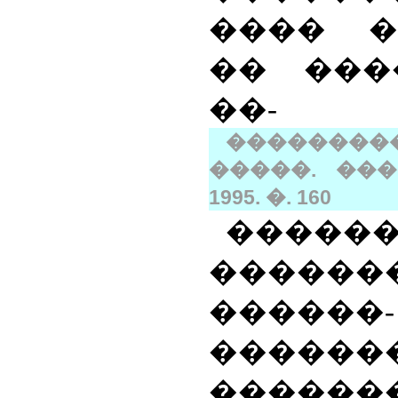
���� �
�� ���
��-
���������
�����. ���
1995. �.
160
�����
������
������-
�����
������