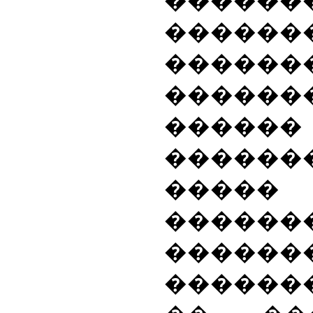
������
������
�����
������
������
����
�����
�����
������
������