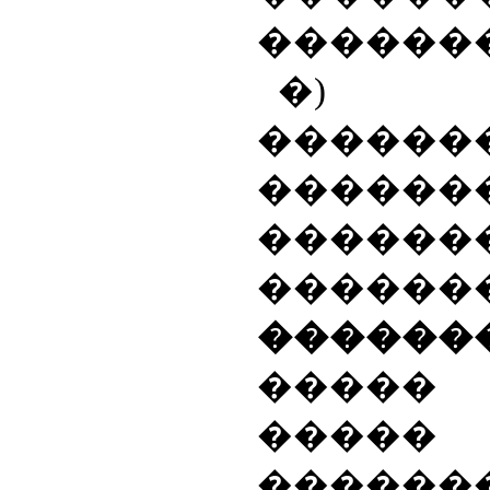
������
�) 
������
������
������
����
�����
����� 
�����
������