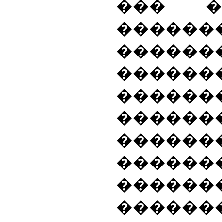
��� �
������
������
������
�����
����
������
�����
������
������