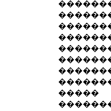
������
�������
������
������
������
������
������
������
�����
������