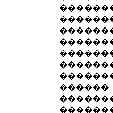
���
������
������
������
������
������
������
�����
����
������