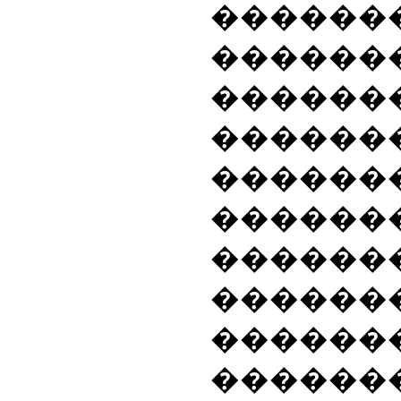
������
�����
������
������
����
����
������
�������
������
������