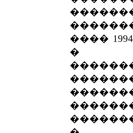
������
�����
���� 199
� ��
������
�����
������
����
������
�