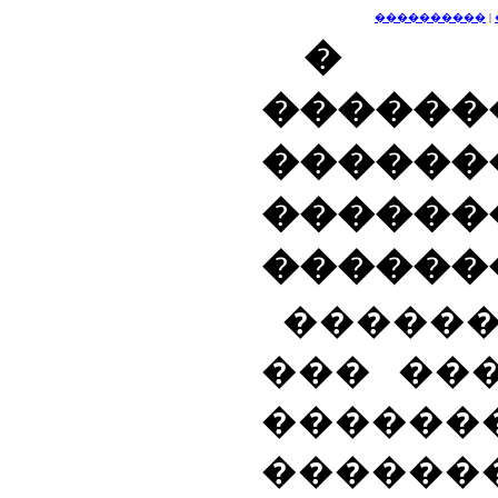
����������
|
�
������
������
�����
������
�����
��� ��
������
������