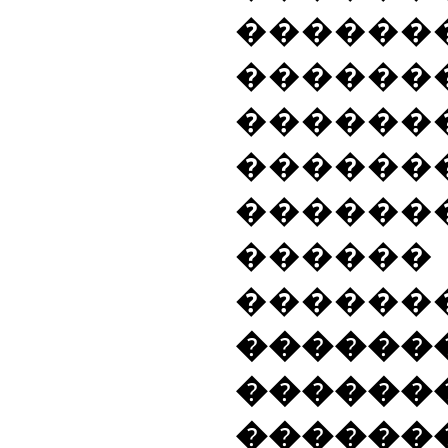
������
�������
������
�����
������
������
������
������
������
������