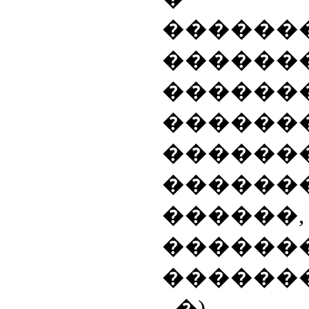
������
������
�������
������
�����
������
�����
������
������
�) 