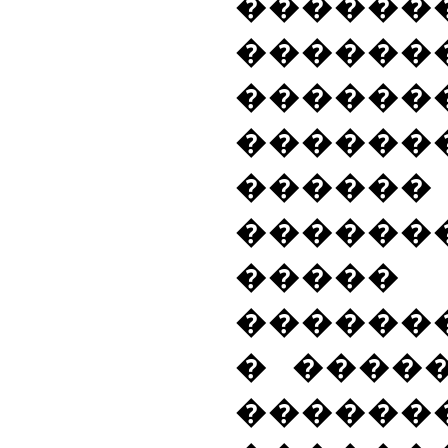
������
�����
������
����
������
�����
�����
������
� ����
������