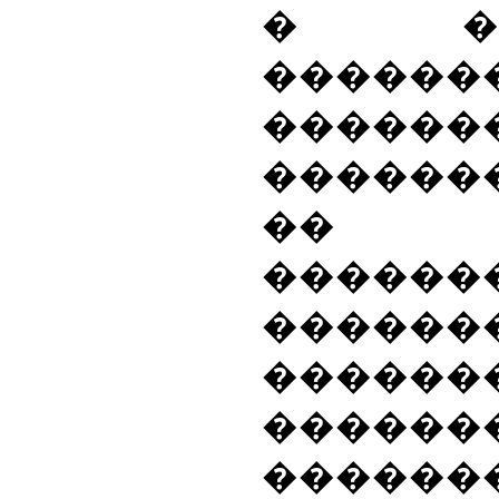
� ���
������
������
�����
�� �
������
������
�����
������
�����