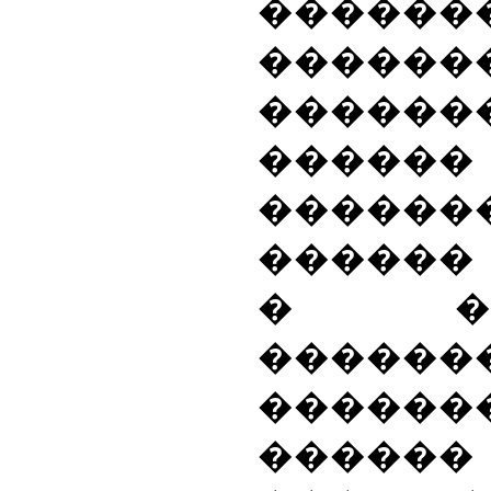
������
������
�����
������
������
������
� ���
������
����
������