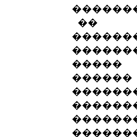
������
��
������
������
����� 
���
������
�������
������
������