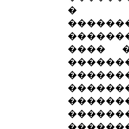
� ��
������
������
���� 
�����
������
������
������
������
�����