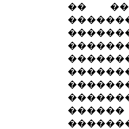
�� ��
������
������
�����
�����
�����
�����
������
������
�����