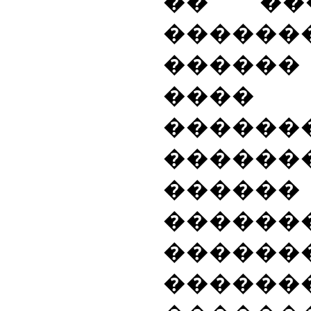
�� ���
������
������
���� (
���
������
����
������
������
������