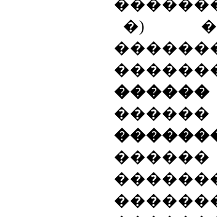
������
�) ��
������
����
����
������
������
������
�����
������