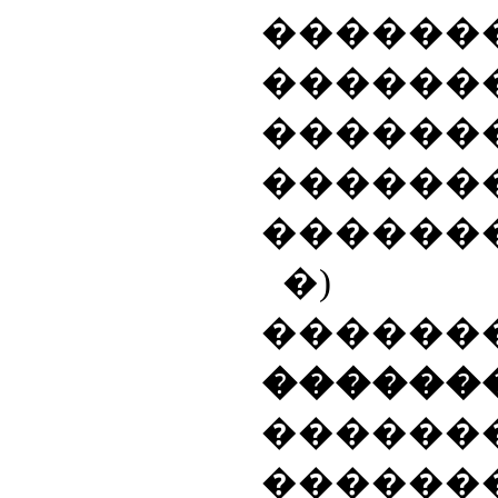
�����
������
���
������
�������
�) 
������
������
������
������