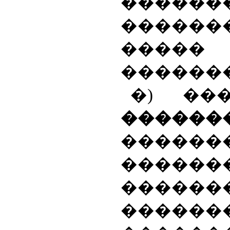
������
������
�����
�������
�) ��
������
������
������
������
����