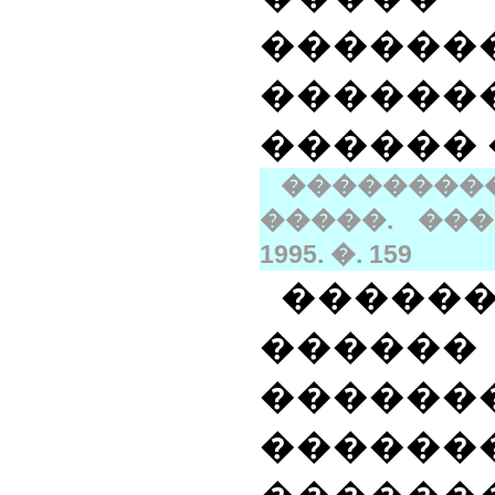
������
������
������
���������
�����. ���
1995. �. 159
�����
���
������
����