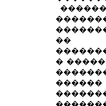
�����
������
������
�� �
������
� �����
������
�����
������
����