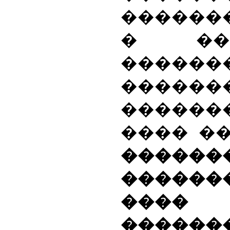
������
� ���
�������
������
������
���� �
������
������
���� 
�������