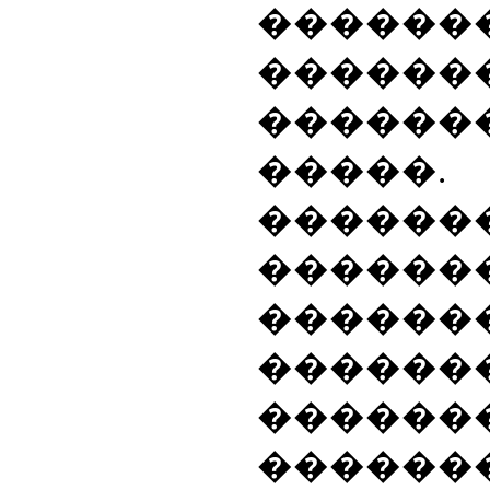
������
����
������
�����
������
������
������
������
�����
������