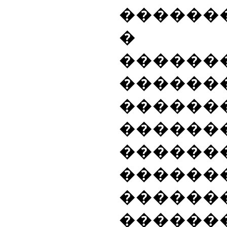
������
�
������
���
�������
������
�����
������
������
�����