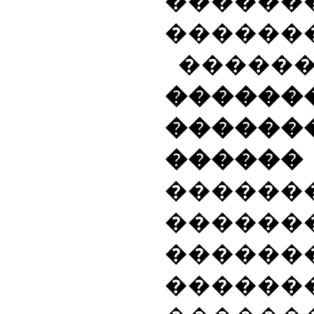
�����
�������
�����
������
������
��
�������
������
�����
�������