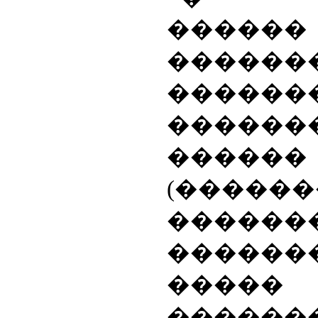
�����
������
������
������
������
(�����
�����
������
�����
������