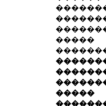
����
������
������
�����
������
������
������
����
����
������