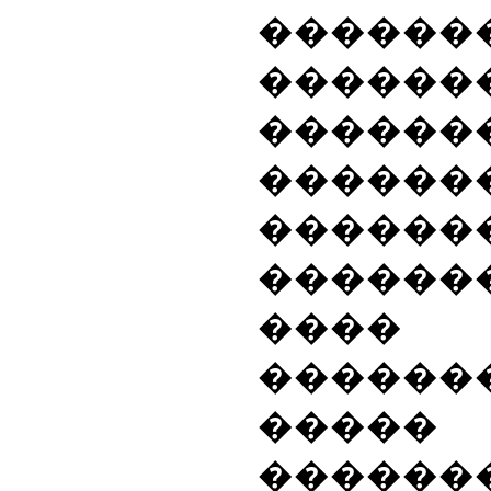
������
������
������
������
������
������
���� 
������
�����
�����