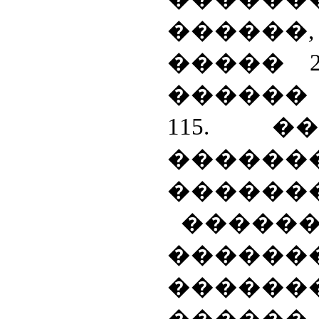
������,
����� 2
������ 15, 
115. �
������
������
�����
������
������