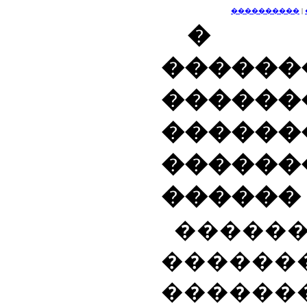
����������
|
�
������
������
������
������
������
�����
������
������