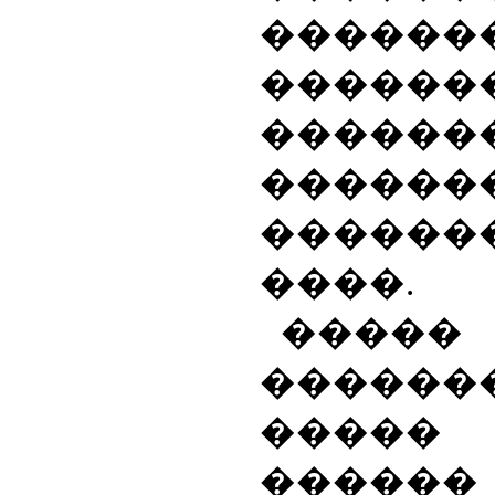
�����
������
���
������
������
����.
�����
������
�����
������