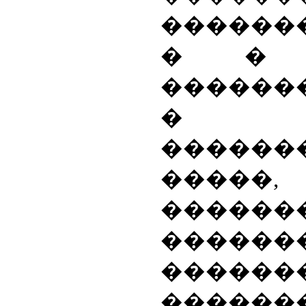
������
� � �
������
�
������
�����
������
������
������
������