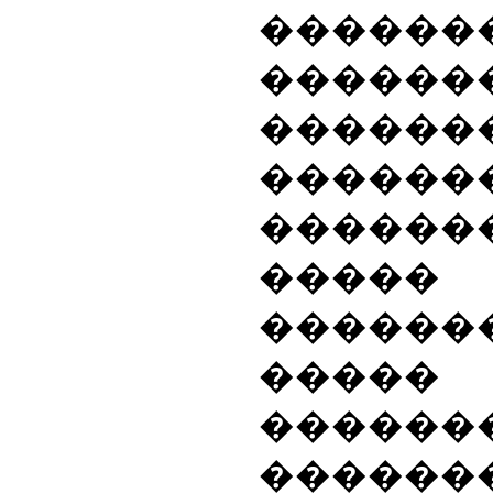
������
������
�����
������
������
����
������
�����
������
������