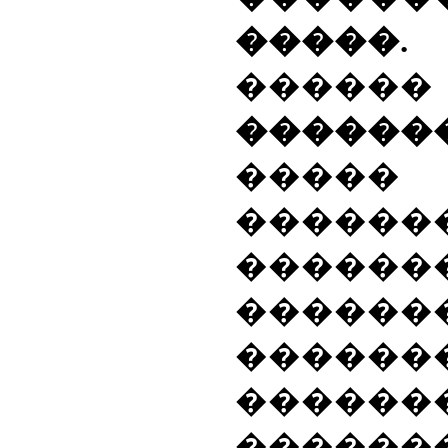
���
���
������
��
������
������
������
������
������
������