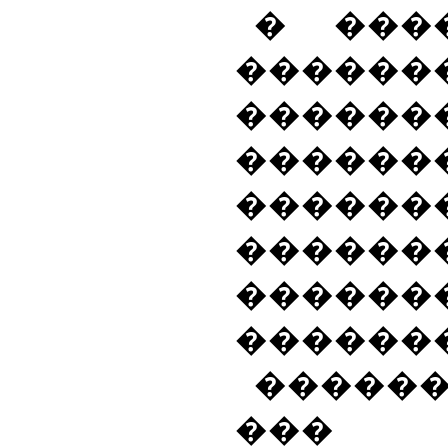
� ���
������
������
������
������
������
�����
������
�����
��� �