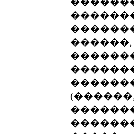
������
������
����
������,
������
������
������
(������
������
������