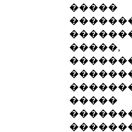
�����
������
�����
�����
������
������
������
�����
����
�����