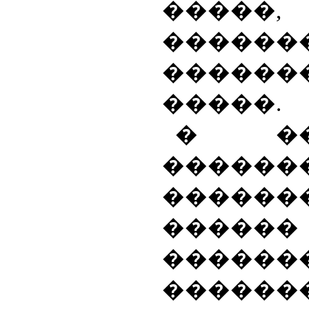
�����,
������
������
�����.
� �
������
������
������
������
�����