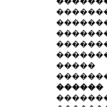
������
������
������
�����
������
������
�����
��������
���
������