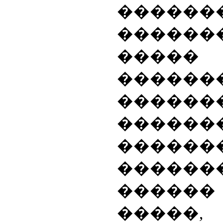
������
�����
�����
������
�����
������
�����
�����
������
�����