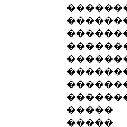
������
�����
������
������
�������
�����
������
������
����
��