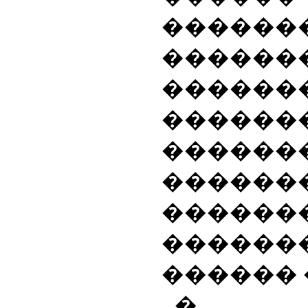
������
������
����
�����
����
������
����
�����
������ 
� �