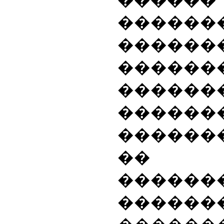
������
������
����
���
������
������
������
�� 
������
������