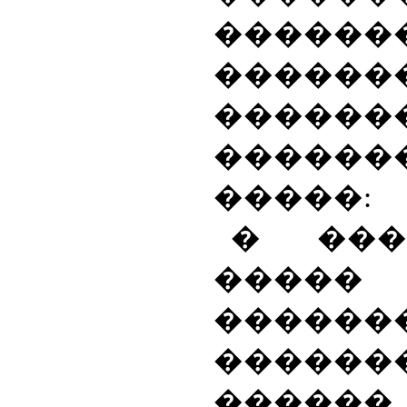
������
������
������
������
�����:
� ���
�����
������
�����
���