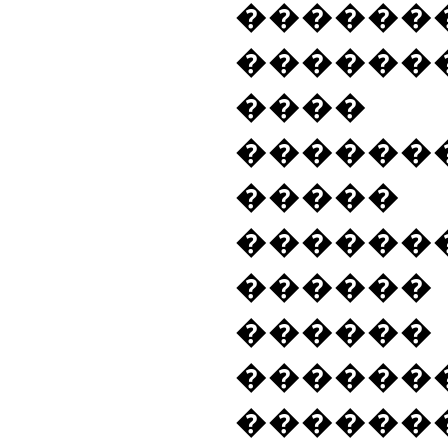
������
�����
����
������
����
������
�����
�����
������
�������