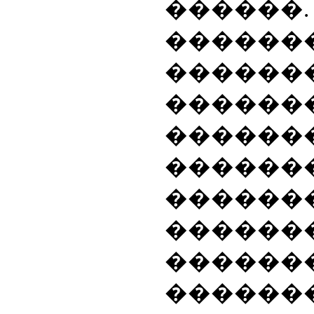
������
�����
������
������
������
������
������
������
������
������