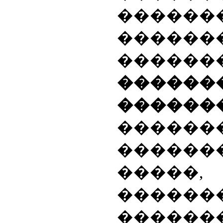
������
�������
������
������
�����
������
������
�����,
�����
������