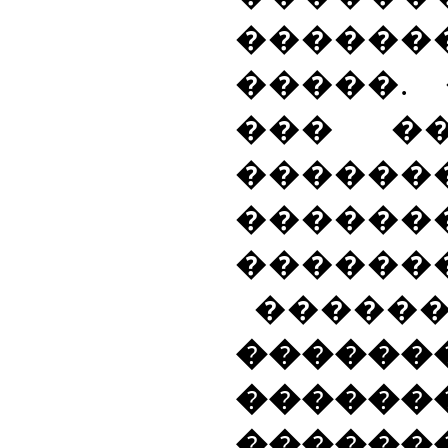
������
�����.
��� �
����
������
������
����
������
������
������