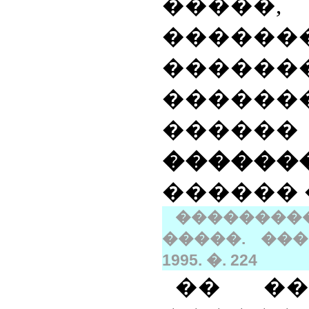
�����,
������
������
������
������
�����
������
���������
�����. ���
1995. �. 224
�� ��