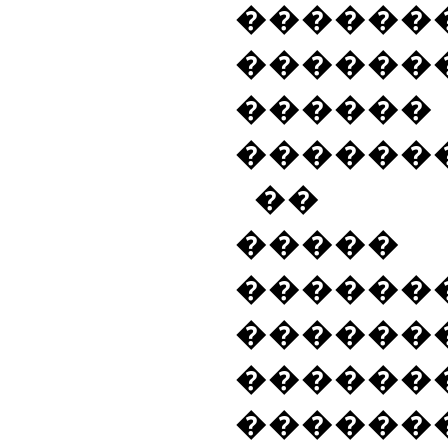
������
������
������
�������
�� �
�����
������
�����
���
������