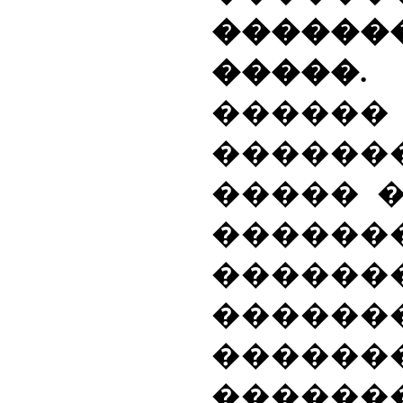
������
�����
�����
�����
����� �
������
������
������
������
����