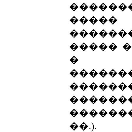
������
�����
������
����� 
� ��
������
����
������
������
��.).