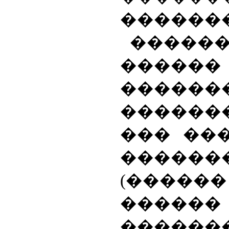
������
�����
������
������
������
���
���
������
(�����
������
�����