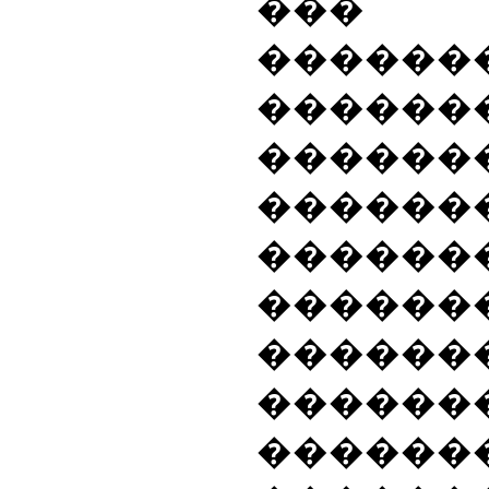
���
������
������
������
������
������
������
������
�����
����