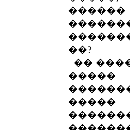
������
������
������
��?
�� ���
�����
������
�����
������
�����