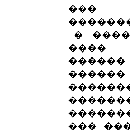
���
������
� ���
���� 
������
���
������
�����
������
��� ��