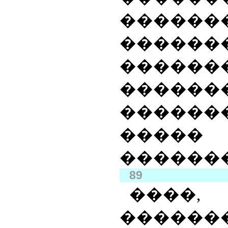
������
������
������
�������
������
�����
������
89
���
�
�
����