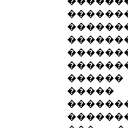
������
�����
������
������
������
�����
�����
����
������
������