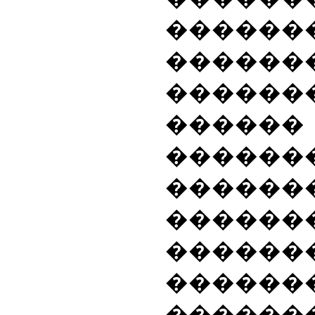
���
������
������
���
������
������
������
������
������
������