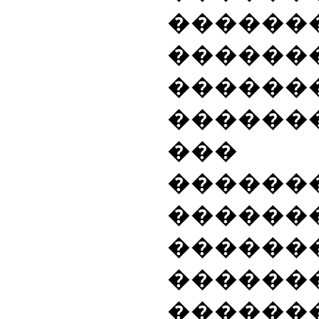
������
������
�����
�������
���
������
������
������
������
�����