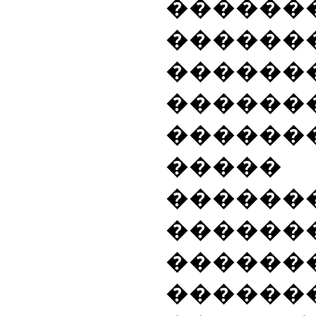
���
�
��
������
������
������
�����
�����
�������
�������
������
������