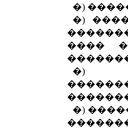
�)
����
�) ���
�����
���� �
������
�) 
������
������
�)
����
������