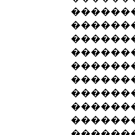
�����
������
�����
����
������
������
�����
������
������
�����
�