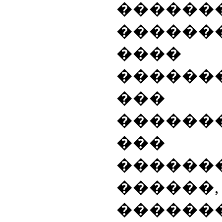
������
�����
����
������
���
������
���
������
������,
������