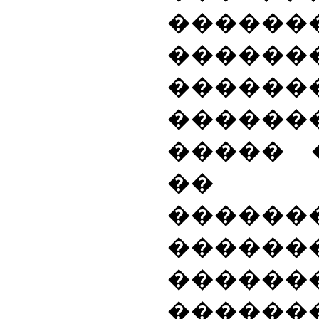
������
����
������
������
����� 
�� �
������
������
������
������