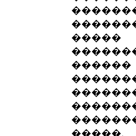
������
������
�����
�������
��
�
��
������
����
������
������
�����,