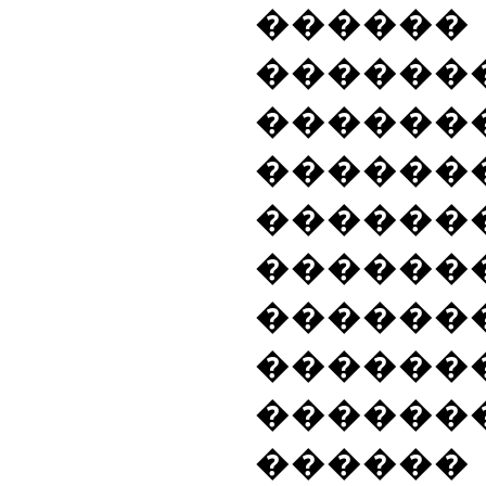
�����
������
������
�����
������
������
������
������
������
���