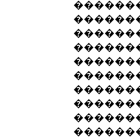
������
�����
���
�
��
���
������
�����
���
������
������
������