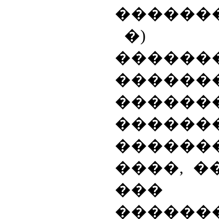
�������
�)
�
������
������
�����
����
�����
����, �
���
������