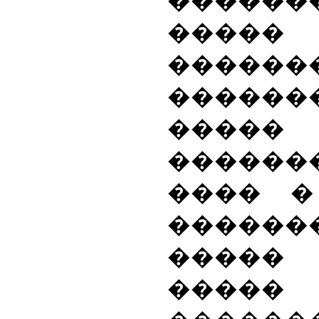
������
���
������
������
�����
������
���� �
������
�����
�����