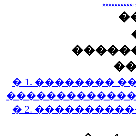
����������
|
�
�����
�
� 1. �������� �
������������
� 2. ���������