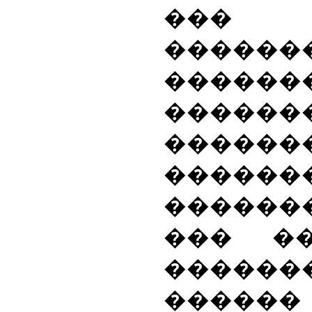
��� �
������
������
�����
������
�����
������
��� �
�����
�����