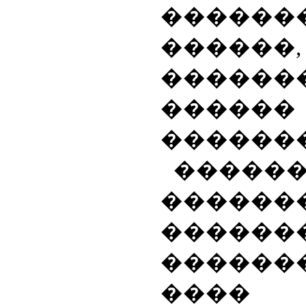
������
������,
������
���
������
�����
������
������
����
�
�
����