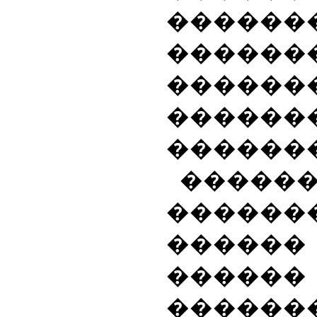
����
������
������
������
������
����
������
�����
������
����