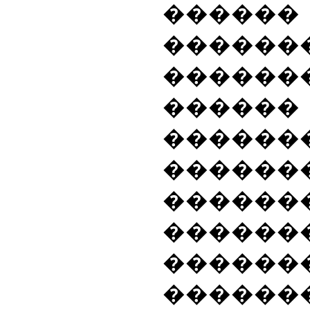
������
������
������
���
������
������
��������
������
������
������