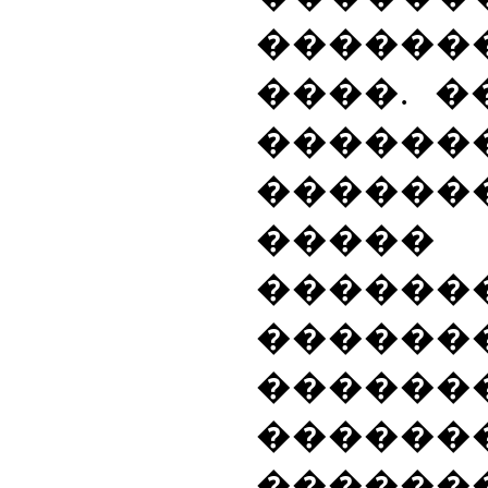
������
����. �
������
������
�����
������
������
������
������
������