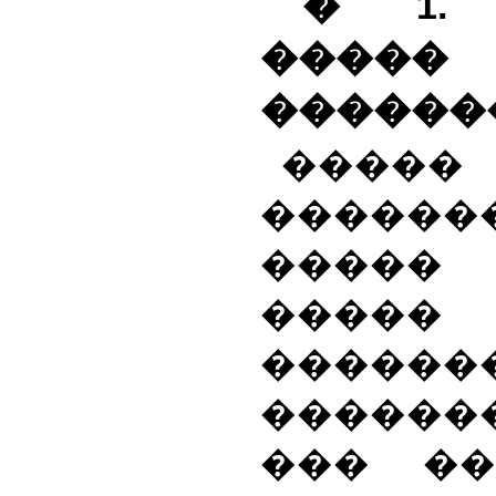
� 1.
�����
������
�����
������
���
�����
�
����
������
��� �