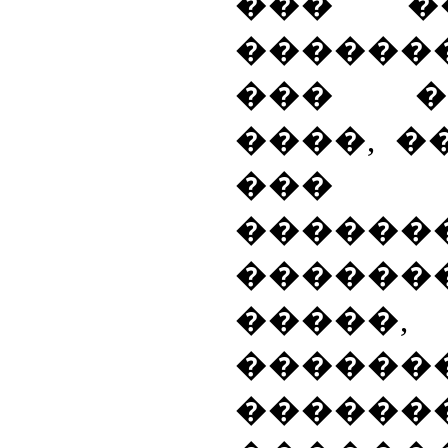
��� ��
������
��� �
����, �
��� �
�����
�����
�����,
������
������