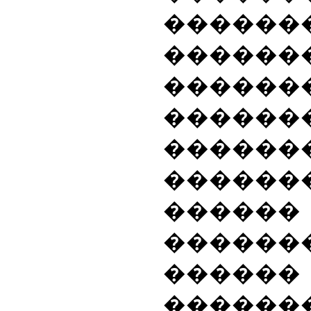
������
������
������
�������
������
������
���
������
�����
�����