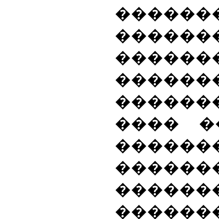
������
������
����
������
������
����
��
�����
������
������
������