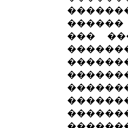
������
�����
��� ��
������
���
������
������
����
������
������