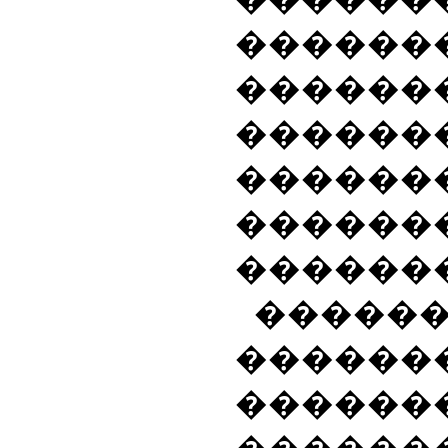
�����
������
������
������
������
������
���
������
������