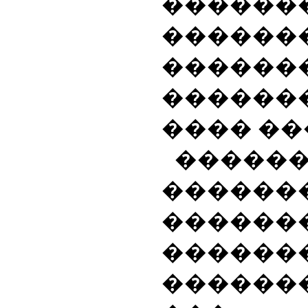
������
����
������
�����
���� ��
���
������
������
������
�������