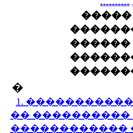
����������
|
�
������
������
������
������
�
1. ����������
�� ����������
������������ 