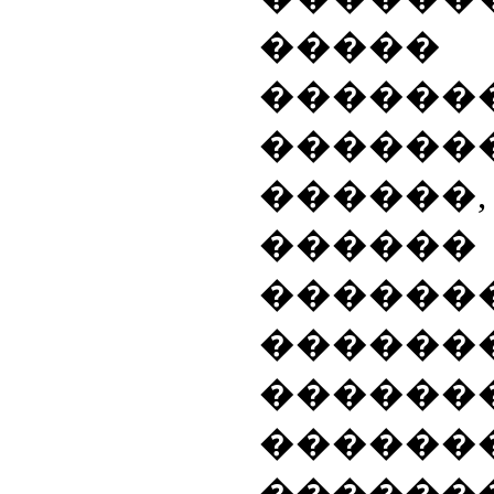
���
������
������
������,
������
������
�����
������
������
������