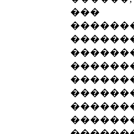
��
������
������
������
�������
������
�������
�������
�����
������