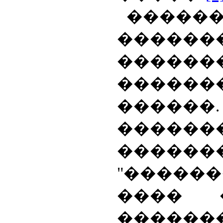
�����
������
�����
������
������.
������
������
"�����
���� 
������