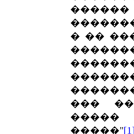
������
�������
� �� ��
������
�����
�������
������
��� ��
�����
�����"
[1