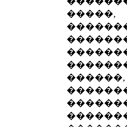
������
�����,
������
������
������
������
������,
������
������
������