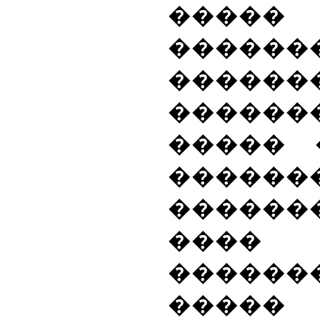
�����
������
�������
������
����� 
�������
������
���� 
������
�����