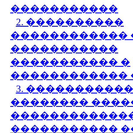
�����������
2. ����������
������������ 
�����������
����������� �
������������ 
3. ����������
�������� ����
�������������
����������� 