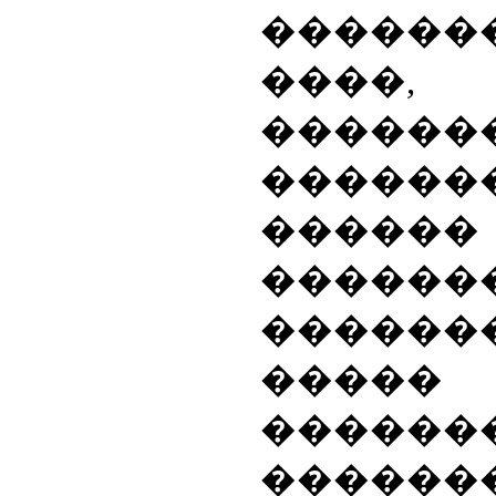
������
���
�����
������
������
������
������
�����
������
������