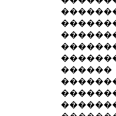
������
������
������
������
�����
�����
������
������
������