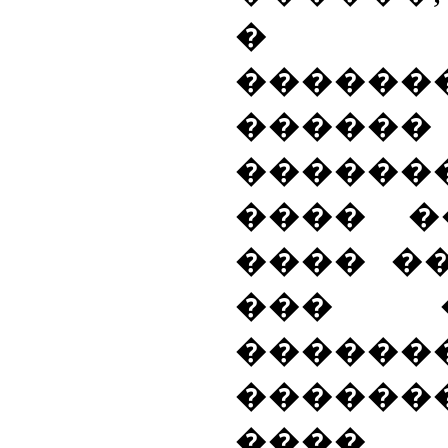
� ��
������
�����
�����
���� �
���� �
��� �
������
������
���