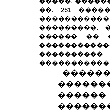
�����, �������
��. 261 ���
�������
���������. 
������ �� 
���������
����������
�����������
�����
������
����
������