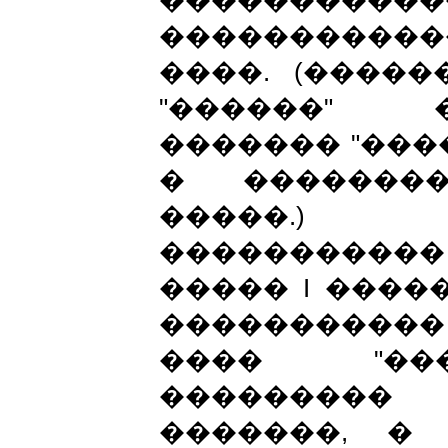
�����������
����������
����. (����
"������" 
������� "���
� ��������
�����.)
���������
�����
I
�����
����������
���� "���
��������
�������, � 