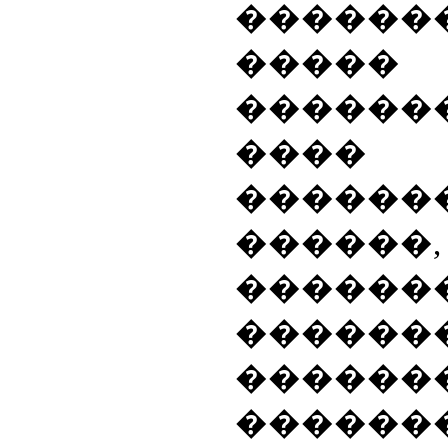
������
�����
������
����
������
������
������
������
������
������