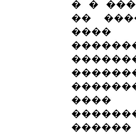
� � ��
�� ���
��
������
������
�����
������
����
������
���