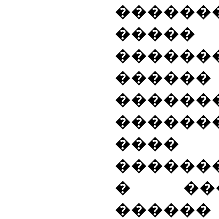
������
�����
������
������
������
�����
����
������
� ��
������