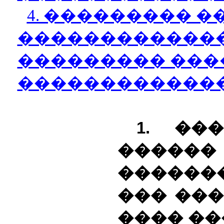
4. ��������� 
������������
��������� ���
������������
1. ��
���
������
��� ��
���� �