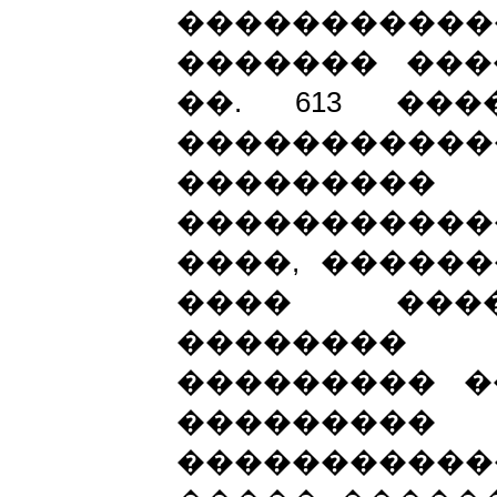
�����������
������� ���
��. 613 ��
�����������
������
����������
����, ������
���� ����
�������� 
��������� �
��������
���������