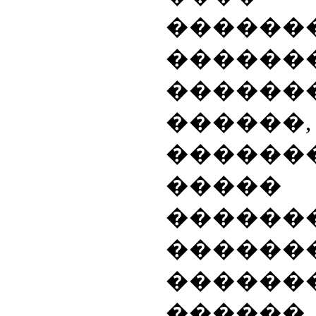
������
������
����
�����
������
�����
������
�����
������
������