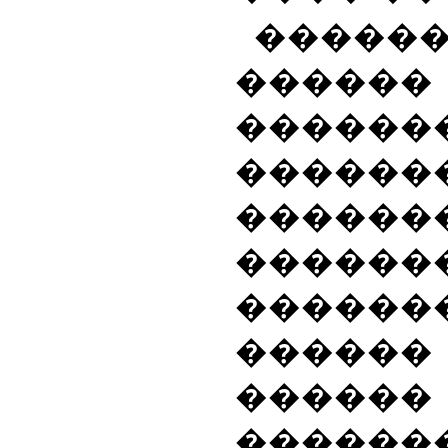
�����
���
������
������
������
�����
������
�����
�����
����