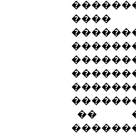
������
����
������
������
������
������
������
������
�� 
������