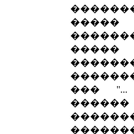
������
�����
�����
��
�������
������
��� "..
���
������
�������