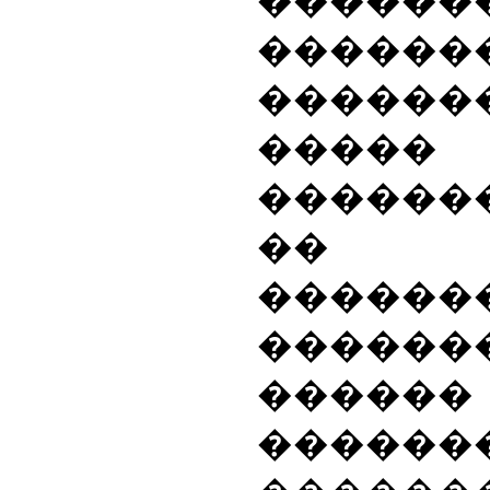
������
������
������
����
������
�� �
������
������
����
������