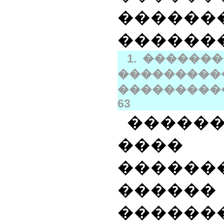
������
������
1. ������
�������
���������
63
�����
����
������
���
������