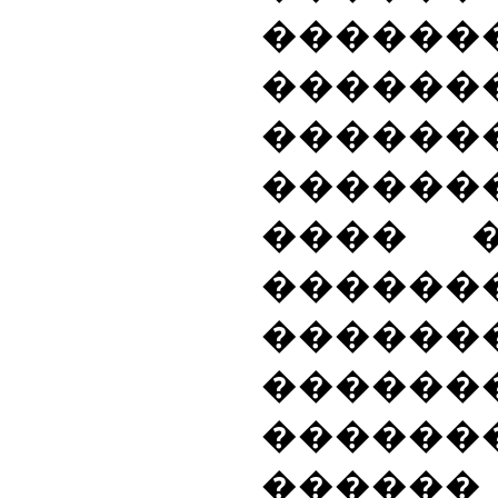
�������
������
������
������
���� 
������
�������
������
������
������