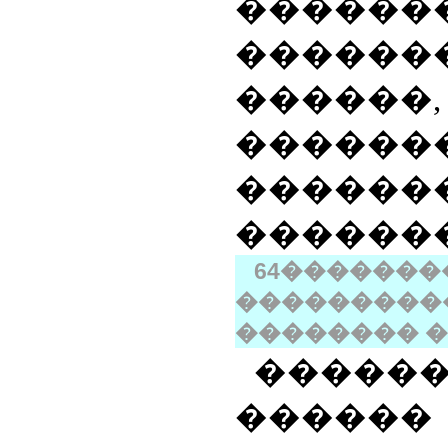
������
������
���
������
������
�������
64
�����
��������
�������� 
�����
������