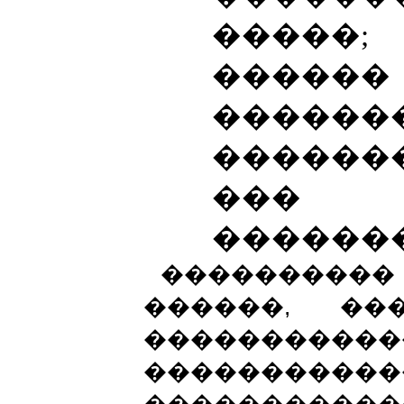
�����
������
������
�����
���
������
���������
������, ��
������
�����������