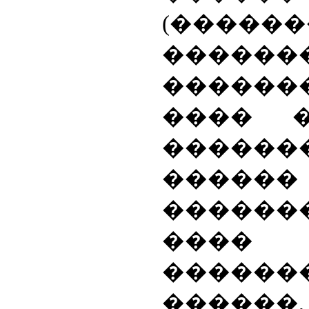
(������
�������
�������
���� 
������
���
������
����
������
������,