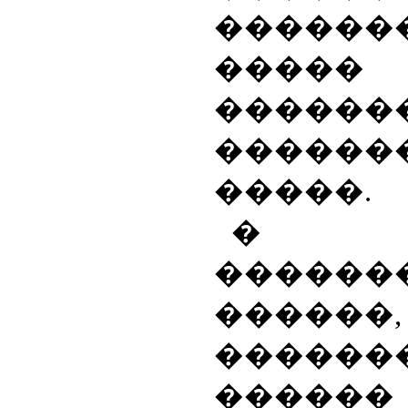
������
���
�����
������
�����.
�
������
������
������
�����