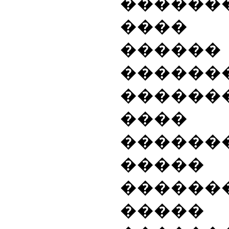
�����
���� 
�����
������
������
��
�����
�����
������
�����