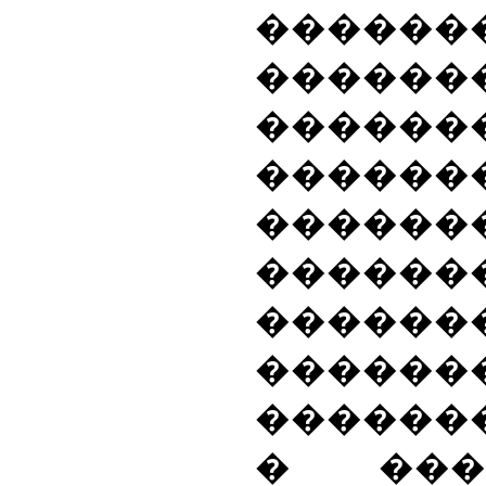
������
������
������
������
������
������
������
������
������
� ���