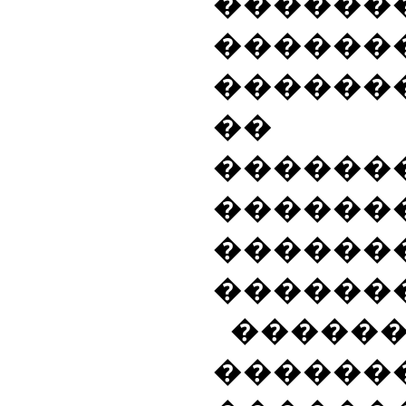
�����
������
������
��
������
������
����
������
�����
������