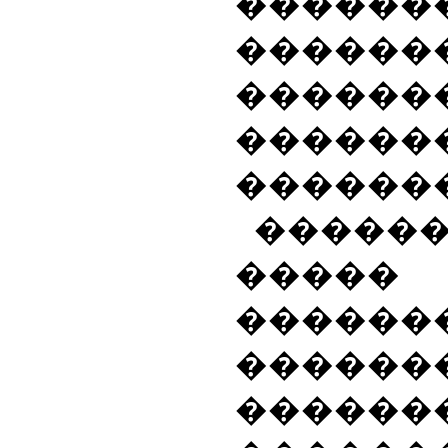
������
������
������
������
������
�����
����� 
������
������
������