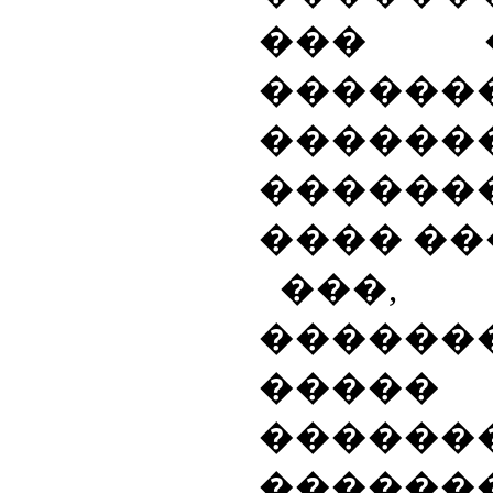
��� �
������
������
������
���� ��
���, 
������
����� 
������
������