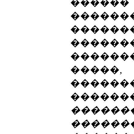
������
������
������
������
������
�����,
������
������
������
������