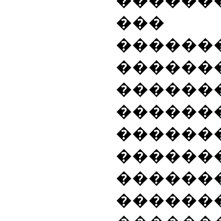
�����
���
������
������
������
�����
������
������
������
������