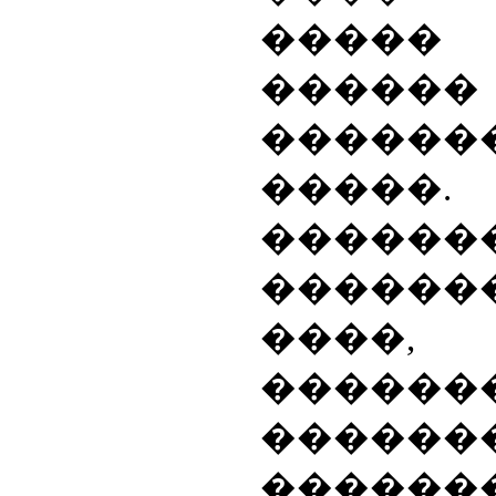
�����
������
������
����
������
������
����, 
����
�����
������