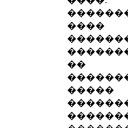
����.
�����
����
������
������
�� �
������
�����
������
�������