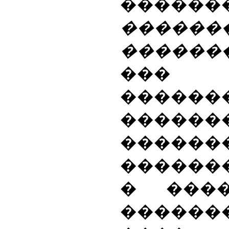
������
������
������
��
�����
������
������
������
� ���
������