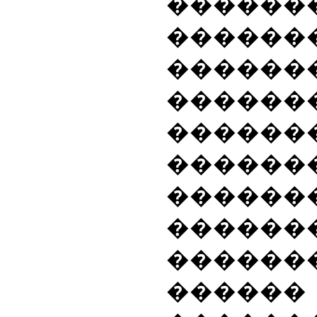
�������
������
����
�����
������
������
�����
������
�������
������