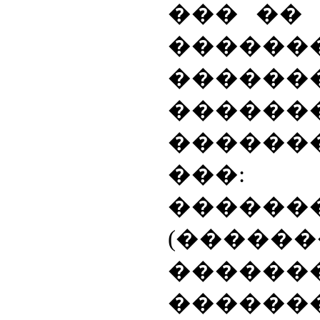
��� ��
������
������
����
�����
���
������
(������
������
������