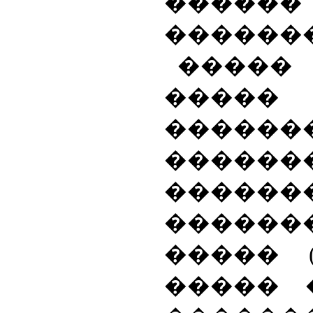
������
������
�����
�����
�������
������
������
�����
����� (
����� 