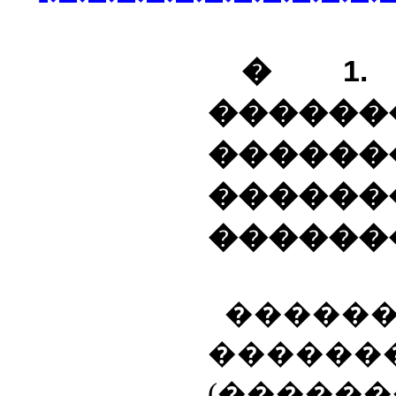
� 1.
�����
������
������
������
�����
������
(�����