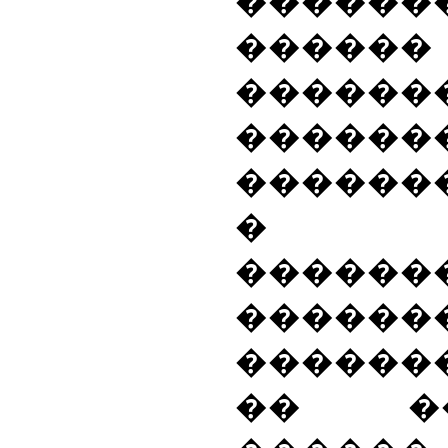
������
������
������
������
������
� ��
������
������
������
�� �