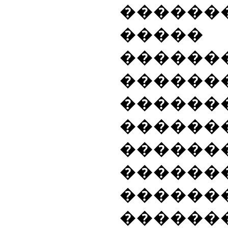
������
�����
������
������
������
������
������
������
������
�������