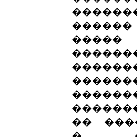
������
�����
��
������
�����
�������
������
������
�� ���
� ���