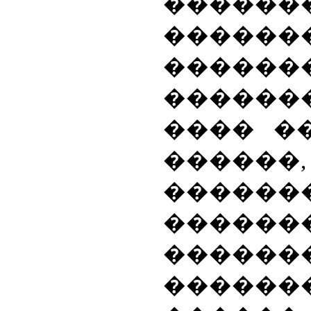
�����
������
������
������
���� �
������,
������
������
�����
������