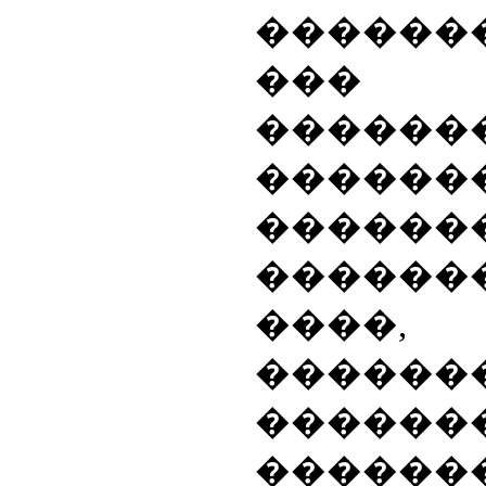
������
��� 
������
�����
������
�����
���
������
����
������