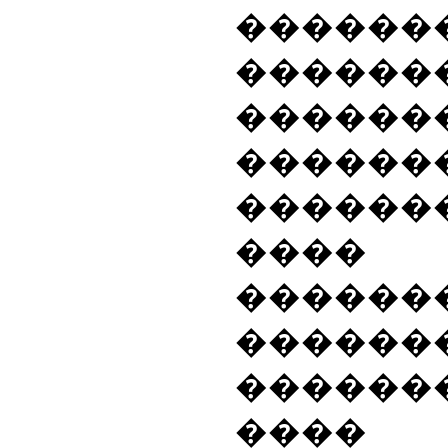
������
���
������
������
�����
��
������
�������
�����
����