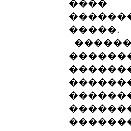
���� 
������
�����.
�����
������
������
������
������
������
������