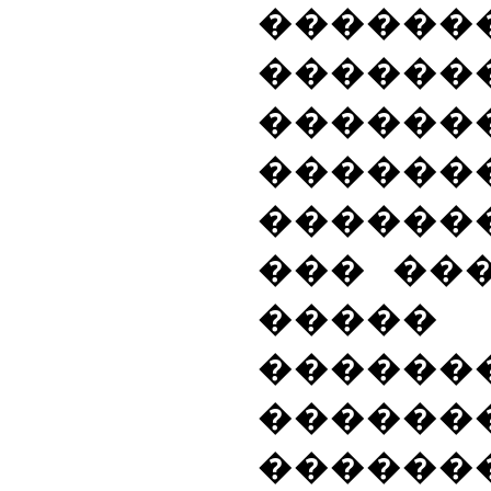
�������
����
������
�������
�������
��� ��
�����
������
������
������