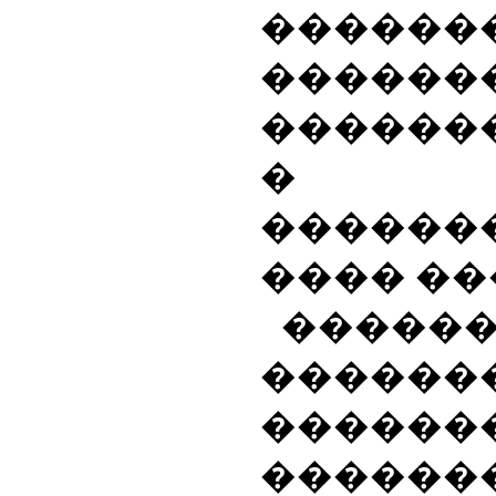
������
������
������
� 
�����
���� ��
�����
������
������
������