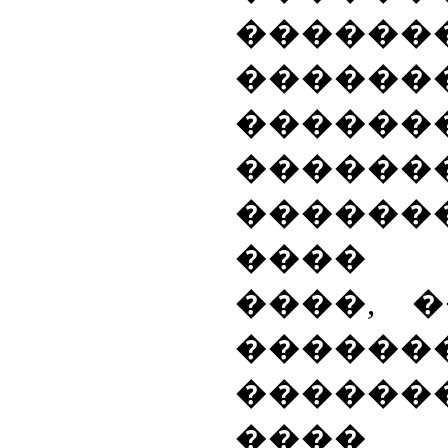
������
������
������
�����
�������
���� 
����, 
������
������
���� 