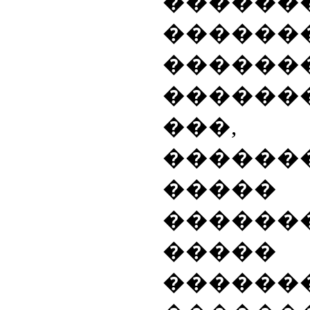
�����
������
������
�����
��
������
�����
������
��
������