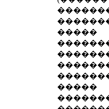
������
������
�����
������
������
������
������
��
�����
������