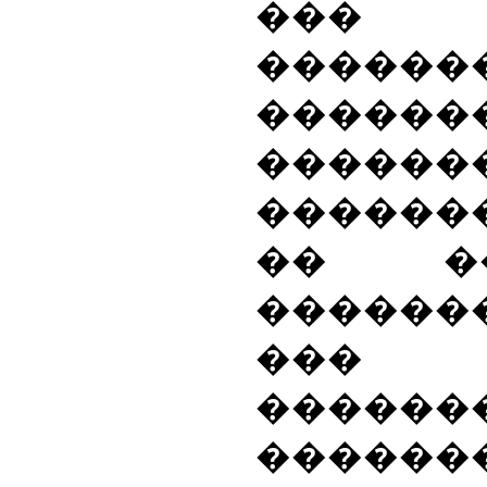
���
������
������
������
������
�� �
�����
���
������
������