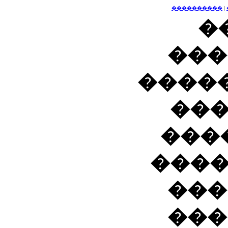
����������
|
�
���
����
��
���
���
���
���