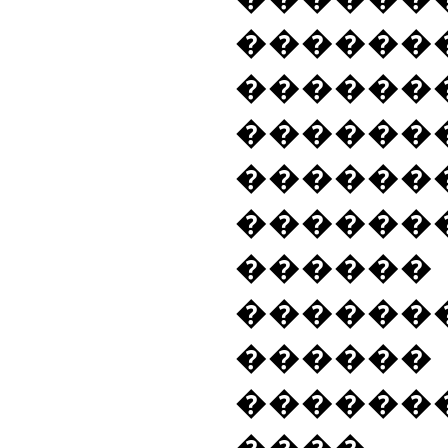
������
������
�����
������
������
����
�����
�����
������