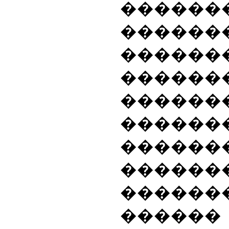
������
������
������
������
������
����
������
������
������
�����