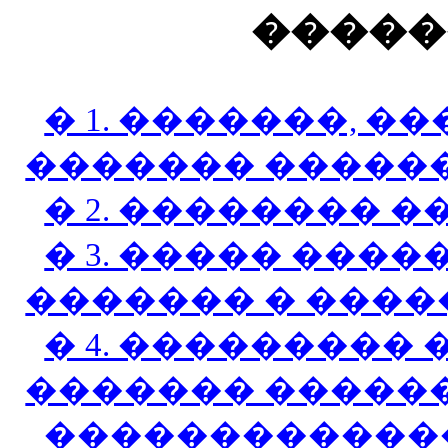
�����
� 1. �������, �
������� �����
� 2. �������� 
� 3. ����� ���
������� � ����
� 4. ���������
������� �����
������������