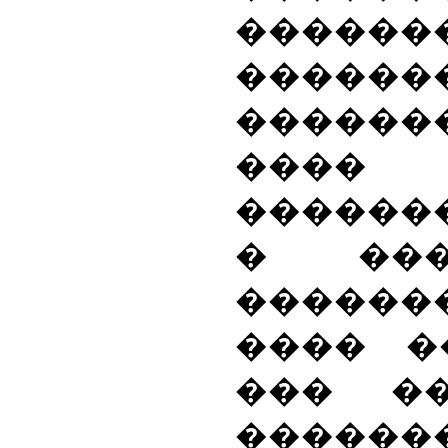
������
������
�����
����
������
� ���
�����
���� �
��� �
������