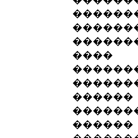
������
������
������
���� 
������
������
������
�����
������