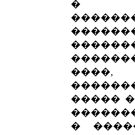
� ��
������
����
������
�����
����,
�����
����� 
������
� ����