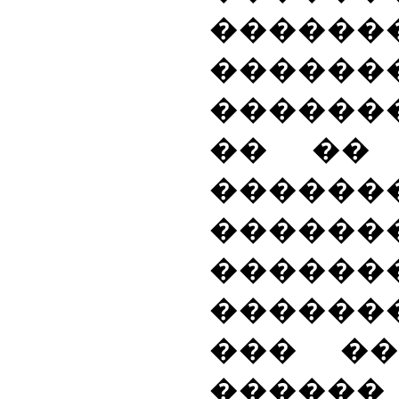
������
�������
������
�� ��
������
������
����
�������
��� ��
�����