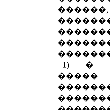
������,
������
������
������
������
1) � 
�����
����
������
������