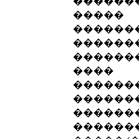
�������
�����
����
������
������
����
������
������
������
�������