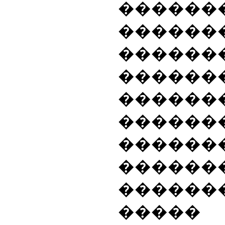
����
������
�����
������
������
������
������
������
�����
����� 