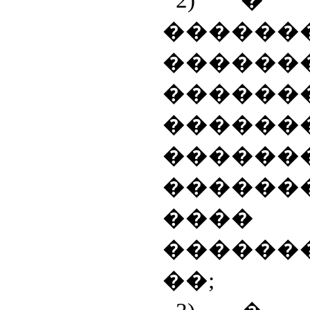
2) � 
������
������
������
����
������
�����
����
������
��;