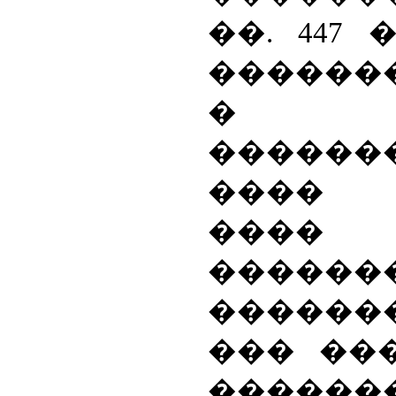
��. 447
������
� ��
������
���� 
���
�����
������
��� ��
������