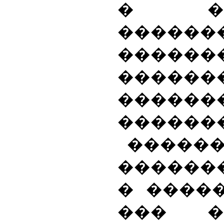
� ���
������
�����
�����
������
�������
�����
������
� ����
��� �