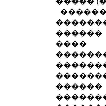
����� (��.
������
������
������
����
������
������
������
�����
������