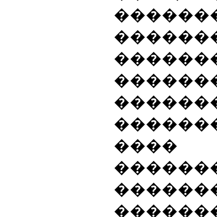
������
������
������
�����
������
������
���
������
������
������