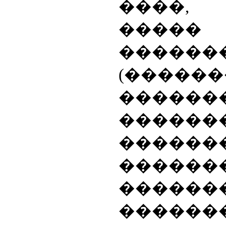
����,
�����
������
(�����
������
������
������
�����
������
�����