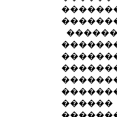
������
�������
�����
�����
������
������
�����
�����
������
������