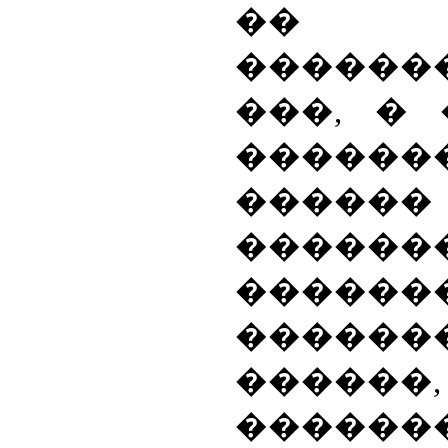
�� �
������
���, � 
������
������ 
������
������
������
������,
������