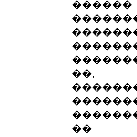
������
������
�����
������
�����
��
�����
�����
������
�� 