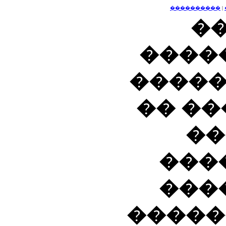
����������
|
��
����
����
�� �
��
���
���
�����