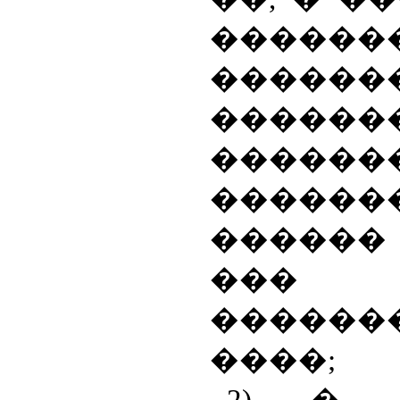
������
������
������
������
������
������
���
������
����;