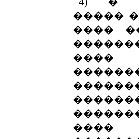
4) � 
����� 
���� �
������
���
������
������
�����
������
����