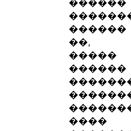
������
������
������
��, �
����� 
������
������
������
������
����