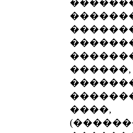
������
�����
������
�����
������
������,
������
������
����, 
(������