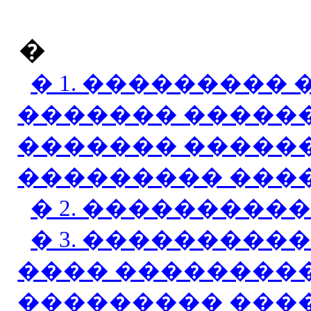
�
� 1. ��������� 
������� �����
������� �����
��������� ���
� 2. ���������
� 3. ���������
���� ��������
��������� ���