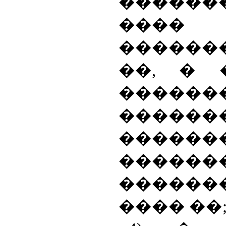
�����
����
������
��, � 
������
������
������
������
������
���� ��