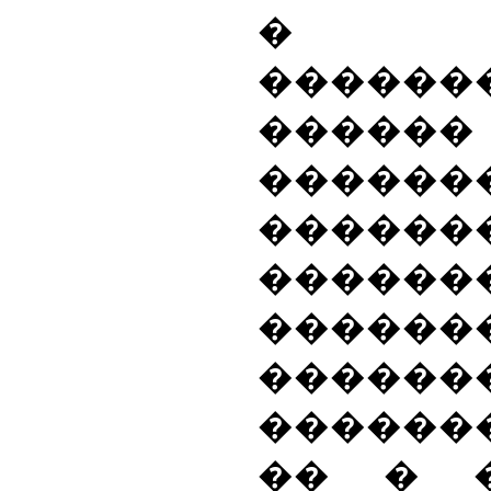
�
������
����
������
������
������
������
������
������
�� � 