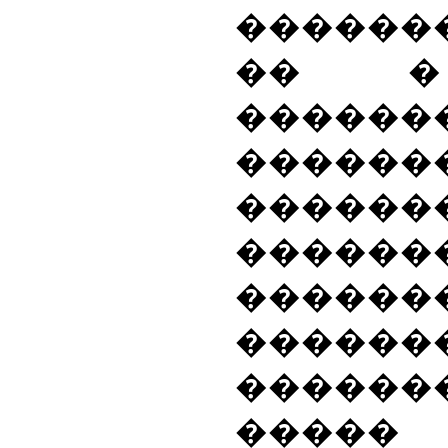
������
�� �
������
������
������
�����
������
������
������
����� 