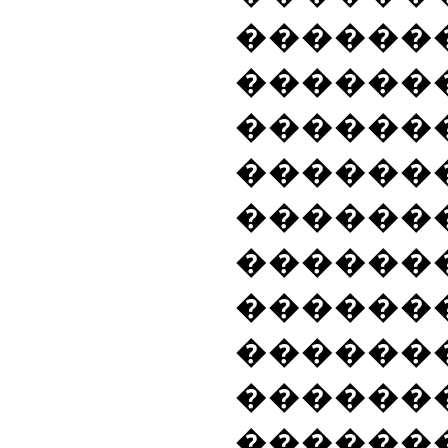
������
������
�����
�����
������
������
������
�������
������
������