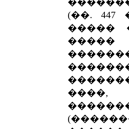
������
(��. 447
����� �
�����
����
������
������
����,
������
(�����