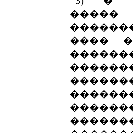
3) � 
�����
������
���� �
����
������
�����
������
������
�������