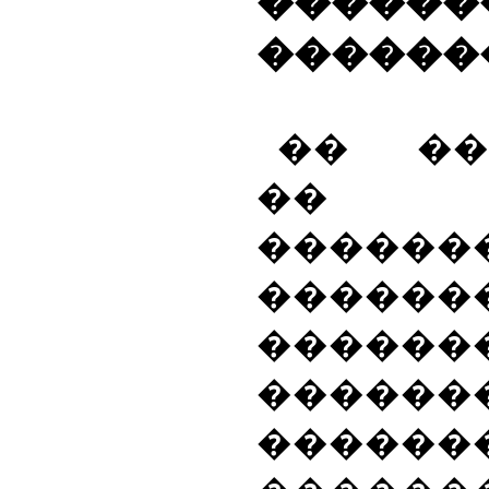
������
������
�� ��
��
������
������
�������
������
������