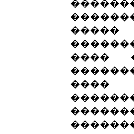
������
�������
�����
������
���� 
������
����
�����
������
������