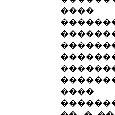
��
������
�����
������
������
�������
�����
����
������
��, � �