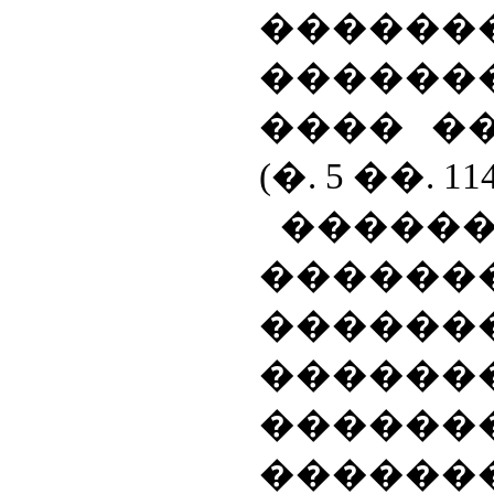
������
������
���� �
(�. 5 ��. 1
�����
�����
������
������
������
������