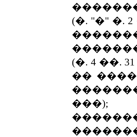
������
(�. "�" �. 
������
������
(�. 4 ��. 
�� ���
���������
���); 
�����
������