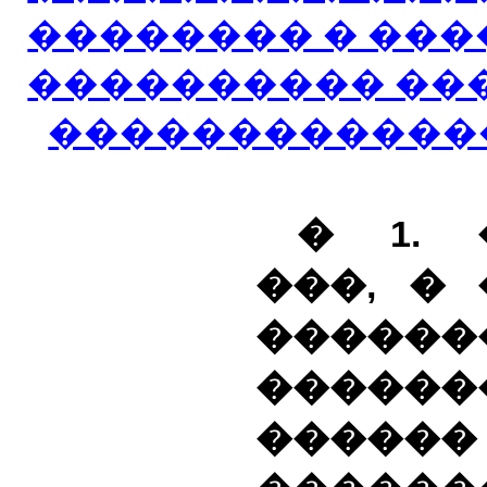
�������� � ��
���������� ���
������������
� 1. 
���, �
������
������
������