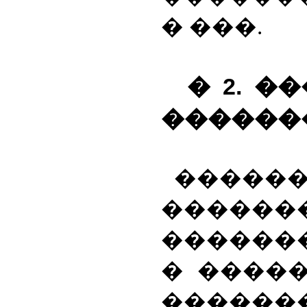
� ���.
� 2. 
������
���
������
������
� �����
�������