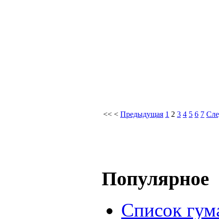
<<
<
Предыдущая
1
2
3
4
5
6
7
Сл
Популярное
Список гум