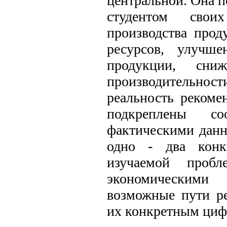
центральной. Она п
студентом свои
производства прод
ресурсов, улучше
продукции, сни
производительност
реальность реком
подкреплены со
фактическими данн
одно - два конк
изучаемой проб
экономическими 
возможные пути р
их конкретным циф