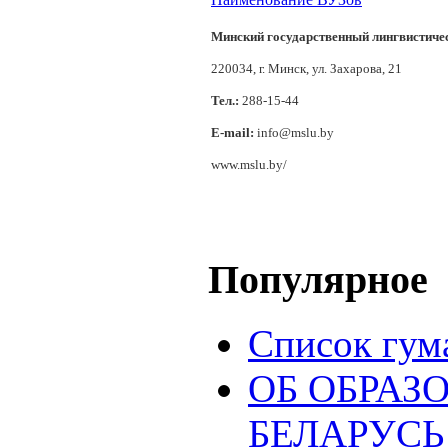
Минский государственный лингвистиче
220034, г. Минск, ул. Захарова, 21
Тел.:
288-15-44
E-mail:
info@mslu.by
www.mslu.by/
Популярное
Список гум
ОБ ОБРАЗ
БЕЛАРУСЬ