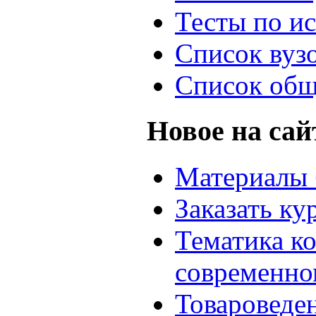
Тесты по и
Список вуз
Список общ
Новое на сай
Материалы 
Заказать ку
Тематика к
современно
Товароведе