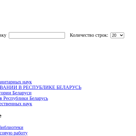
овку
Количество строк:
анитарных наук
ОВАНИИ В РЕСПУБЛИКЕ БЕЛАРУСЬ
тории Беларуси
в Республики Беларусь
ественных наук
е
библиотеки
рсовую работу