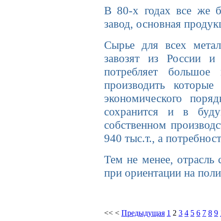
В 80-х годах все же 
завод, основная про­дук
Сырье для всех метал
завозят из России и
потребля­ет большое
производить которые
экономического поряд
сохранится и в буду
собственном производст
940 тыс.т., а потребнос
Тем не менее, отрасль
при ориентации на пол
<<
<
Предыдущая
1
2
3
4
5
6
7
8
9