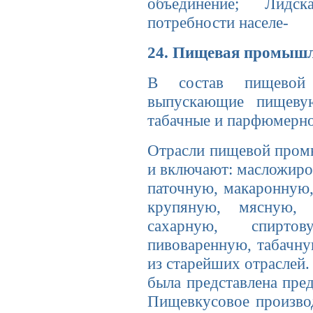
объединение; Лидск
потребности населе-
24. Пищевая промышл
В состав пищевой 
выпускающие пищеву
табачные и парфюмерно
Отрасли пищевой пром
и включают: масложиро
паточную, макаронную
крупяную, мясную, 
сахарную, спиртов
пивоваренную, табачн
из старейших отраслей.
была представлена пре
Пищевкусовое производс