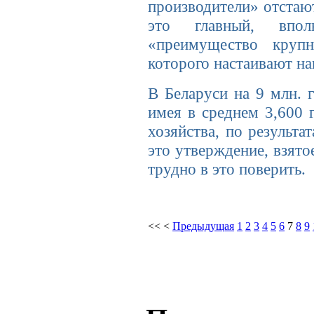
производители» отстаю
это главный, впол
«преимущество крупн
которого настаивают на
В Беларуси на 9 млн. г
имея в среднем 3,600 
хозяйства, по результ
это утверждение, взято
трудно в это поверить.
<<
<
Предыдущая
1
2
3
4
5
6
7
8
9