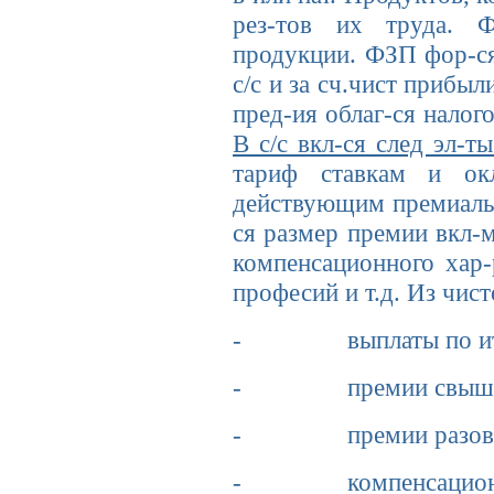
рез-тов их труда. 
продукции. ФЗП фор-ся 
с/с и за сч.чист прибы
пред-ия облаг-ся налог
В с/с вкл-ся след эл-т
тариф ставкам и ок
действующим премиальн
ся размер премии вкл-м
компенсационного хар-
професий и т.д. Из чис
- выплаты по итога
- премии свыше устан
- премии разовог
- компенсационные 