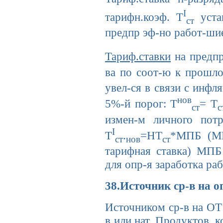
Ι
тарифн.коэф. Т
уста
ст
предпр эф-но работ-ши
Тариф.ставки
на предпр
ва по соот-ю к прошло
увел-ся в связи с инф
нов
5%-й порог: Т
= Т
ст
с
измен-м личного пот
I
Т
.
=НТ
*МПБ (МП
ст
нов
ст
тарифная ставка) МПБ 
для опр-я заработка ра
38.Источник ср-в на о
Источником ср-в на ОТ
в или нат. Продуктов, 