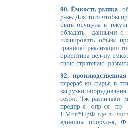
90. Ёмкость рынка
-об
р-ке. Для того чтобы п
быть осущ-на в текущ
обладать данными о в
планировать объём пр
границей реализации то
ориентира вел-ну ёмко
свою стратегию развит
92. производственна
перераб-ки сырья в те
загрузки оборудования.
сезон. Тж различают 
предпр-я опр-ся по
ПМ=n*ПрФ где n- числ
единицы оборуд-я, Ф