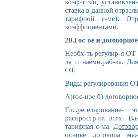
коэф-т з/п, установлен
ставка в данной отрасл
тарифной с-ме). От
коэффициентами.
28.Гос-ое и договорно
Необх-ть регулир-я ОТ
ля и наёмн.раб-ка. Дл
ОТ.
Виды регулирования ОТ
А)гос-ное б) договорно
Гос.регелирование
- эт
распростр.на всех. Ва
тарифная с-ма.
Догово
основе договора меж