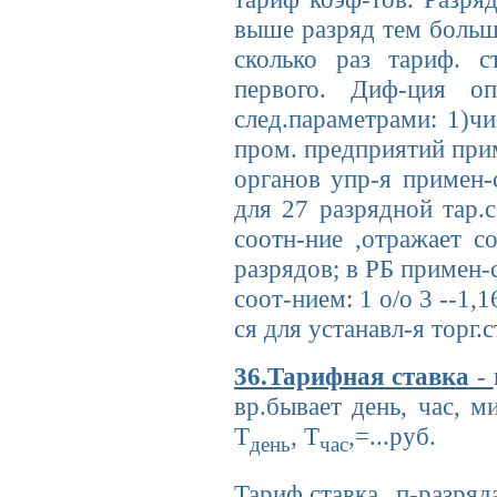
выше разряд тем больш
сколько раз тариф. с
первого. Диф-ция оп
след.параметрами: 1)ч
пром. предприятий прим
органов упр-я примен-
для 27 разрядной тар.с
соотн-ние ,отражает с
разрядов; в РБ примен-
соот-нием: 1 о/о 3 --1,16
ся для устанавл-я торг.
36.Тарифная ставка
-
вр.бывает день, час, м
Т
, Т
,=...руб.
день
час
Тариф.ставка п-разря