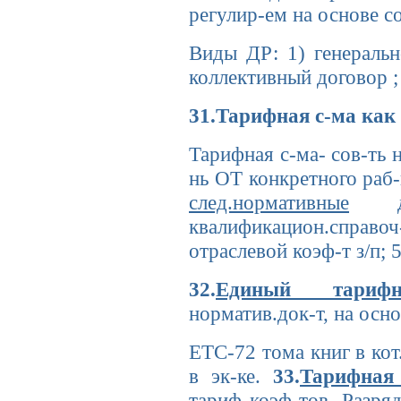
регулир-ем на основе с
Виды ДР: 1) генеральн
коллективный договор ;
31.Тарифная с-ма как 
Тарифная с-ма- сов-ть 
нь ОТ конкретного раб-
след.нормативные
док
квалификацион.справоч-
отраслевой коэф-т з/п; 
32.
Единый тарифно
норматив.док-т, на осн
ЕТС-72 тома книг в ко
в эк-ке.
33.
Тарифная 
тариф коэф-тов. Разря