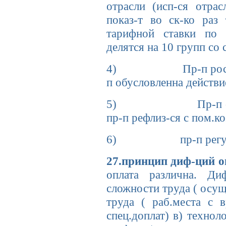
отрасли (исп-ся отрас
показ-т во ск-ко раз
тарифной ставки по 
делятся на 10 групп со
4) Пр-п роста з/п к
п обусловленна действ
5) Пр-п опережающ
пр-п рефлиз-ся с пом.ко
6) пр-п регулир
27.принцип диф-ций 
оплата различна. Ди
сложности труда ( осу
труда ( раб.места с 
спец.доплат) в) технол