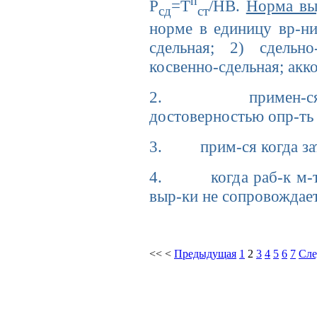
n
Р
=Т
/НВ.
Норма вы
сд
ст
норме в единицу вр-н
сдельная; 2) сдельно
косвенно-сдельная; акк
2. примен-ся когд
достоверностью опр-ть
3. прим-ся когда затр
4. когда раб-к м-т р
выр-ки не сопровождае
<<
<
Предыдущая
1
2
3
4
5
6
7
Сл