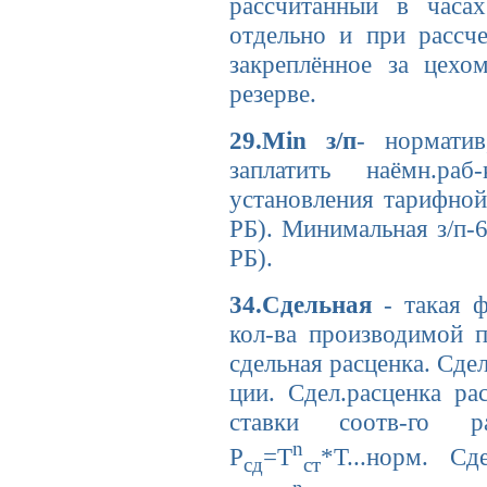
рассчитанный в часа
отдельно и при рассче
закреплённое за цехо
резерве.
29.
Min
з/п
- нормати
заплатить наёмн.ра
установления тарифной 
РБ). Минимальная з/п-
РБ).
34.Сдельная
- такая ф
кол-ва производимой 
сдельная расценка. Сде
ции. Сдел.расценка ра
ставки соотв-го р
n
Р
=Т
*Т...норм. Сд
сд
ст