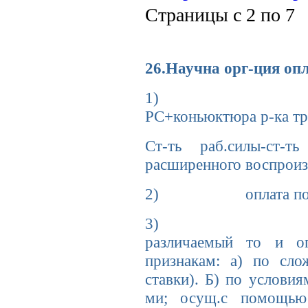
Страницы с 2 по 7
26.Научна орг-ция оп
1) оплата в со
РС+коньюктюра р-ка тр
Ст-ть раб.силы-ст-ть
расширенного воспроиз
2) оплата по ре
3) пр-п диф-ций
различаемый то и оп
признакам: а) по сл
ставки). Б) по условия
ми; осущ.с помощью 