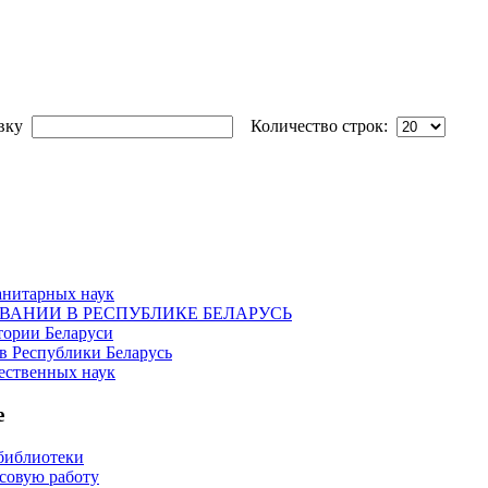
овку
Количество строк:
анитарных наук
ОВАНИИ В РЕСПУБЛИКЕ БЕЛАРУСЬ
тории Беларуси
в Республики Беларусь
ественных наук
е
библиотеки
рсовую работу