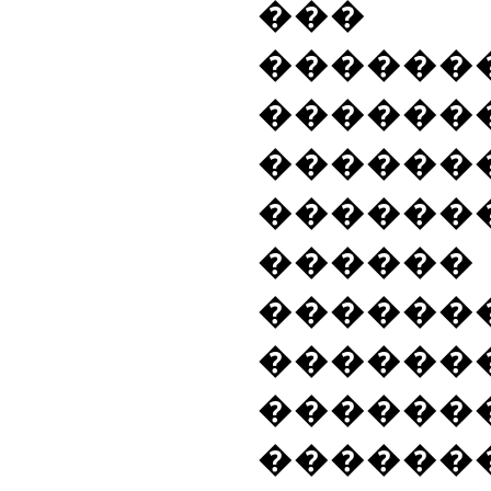
��� 
������
������
������
������
������
������
�����
��������
�����