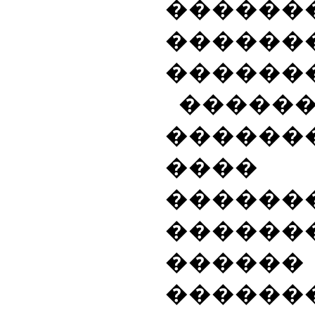
������
������
������
����
������
����
������
�����
����
������