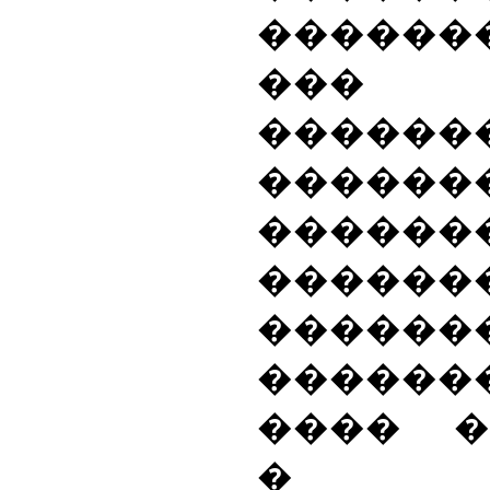
������
���
������
������
������
������
�����
�����
���� �
� 