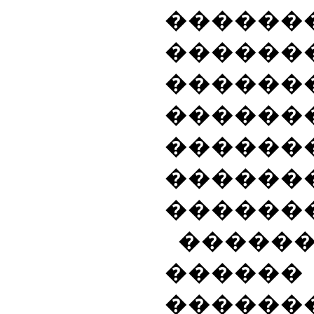
������
������
������
������
������
����
�������
�����
����
�����