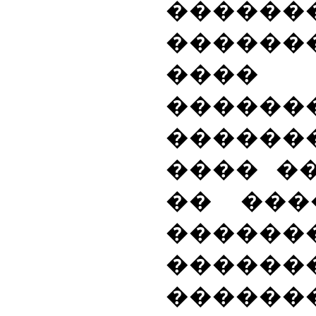
������
�������
��
�����
�����
���� �
�� ���
������
�����
������