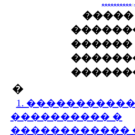
����������
|
��
������
������
������
������
�
1. ����������
���������� �
������������