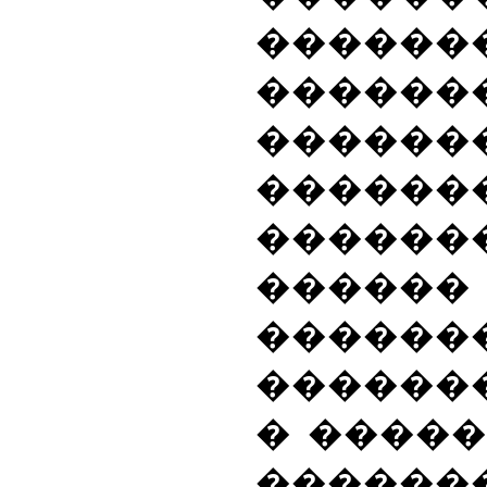
������
������
���
������
������
���
������
������
� ����
������