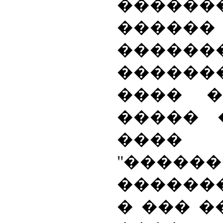
�����
������
�����
������
���� �
����� 
���� 
"������
������
� ��� �