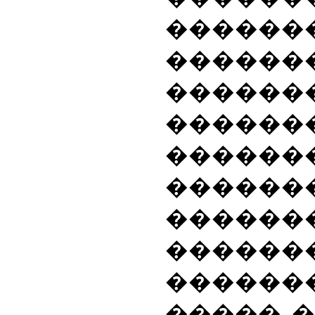
�����
������
������
������
�����
������
������
������
�����
����� 