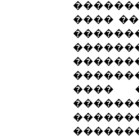
������
���� �
������
�������
������
�����
���� 
������
������
������