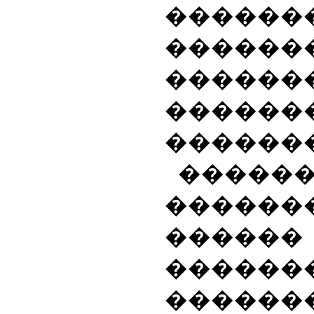
������
�����
������
������
�������
�����
������
������
������
������