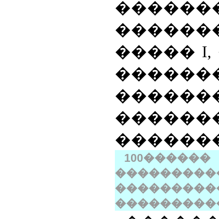
������
������
�����
I
���
������
������
�������
100
����
�������
���������
���������