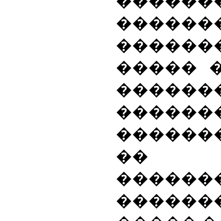
������
����
������
����� 
������
����
������
�� �
�����
�����