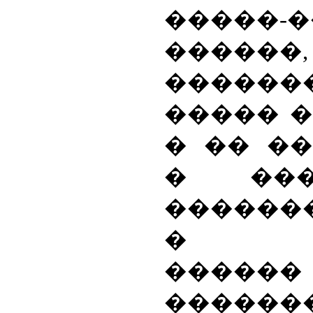
�����
������,
������
����� 
� �� �
� ���
������
� ��
���
������