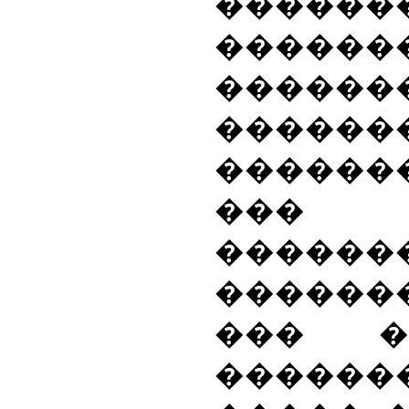
������
������
������
�������
������
���
������
�����
��� �
������