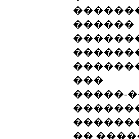
�����
������
������
������
������
��� �
�����-
������
������
�� ����