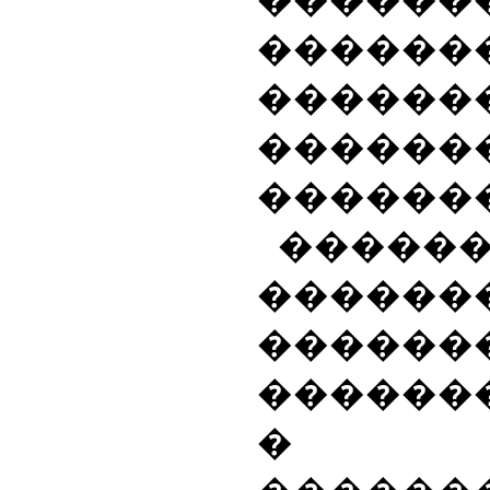
������
������
������
������
�������
�����
�����
������
������
�