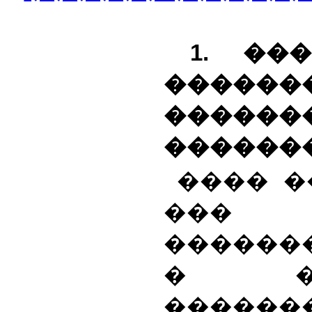
1. ��
�����
������
������
���� �
��
������
� �
������