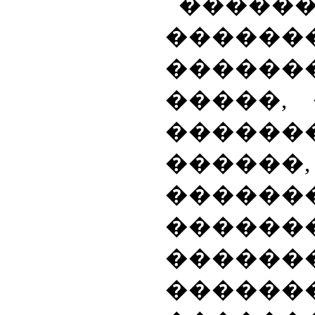
�����
������
������
�����,
������
������,
������
������
������
������