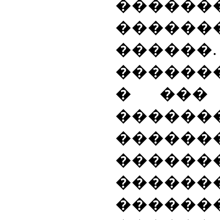
���
������
������.
������
� ���
������
������
������
������
�����