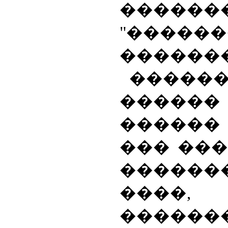
������
"������
������
�����
����
������
��� ��
�����
����,
������