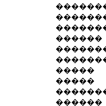
������
������
�������
������
������
������
����
�����
������
������