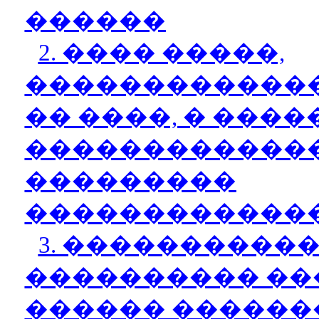
������
2. ���� �����,
������������
�� ����, � ���
������������
���������
�������������
3. ����������
���������� ��
������ ������