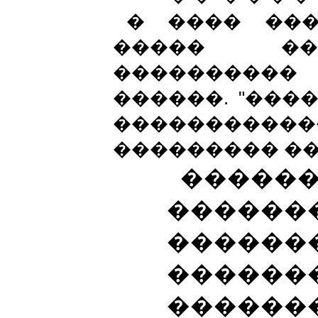
� ���� ���
����� ��
���������
������. "���
������������
��������� ��
�����
������
������
������
������