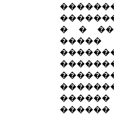
�������
������
� � ��
����
���
�����
������
������
�����
������