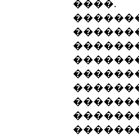
����
������
������
������
������
������
������
������
�������
������