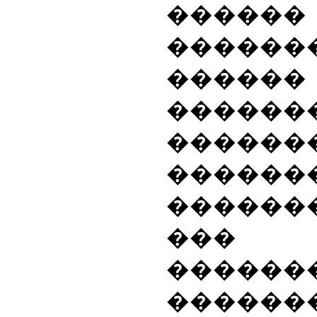
������
������
������
������
������
������
������
��
������
������