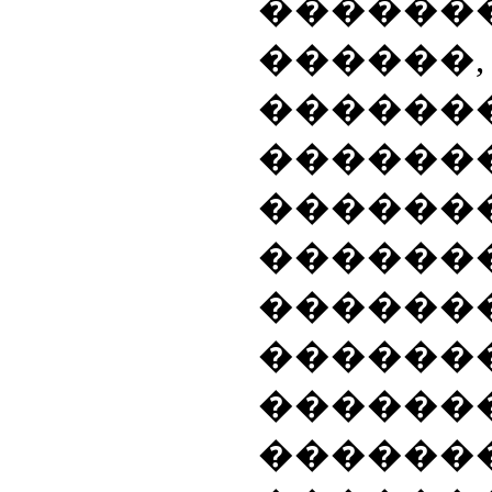
������
������,
������
����
������
������
������
���
�����
������