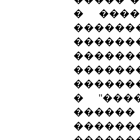
� ����
������
������
������
����
�������
� "����
������
������