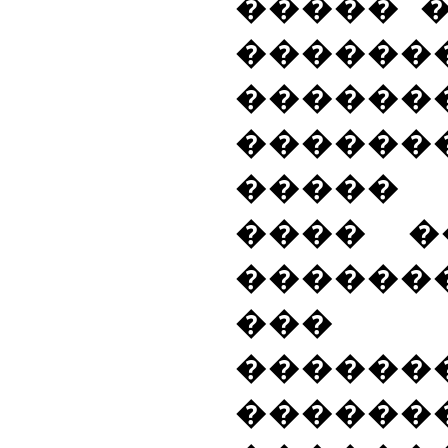
����� �
������
�����
������
�����
���� �
������
��� 
������
����