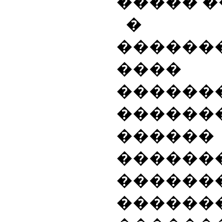
����� �
� ��
�����
����
�����
�����
���
������
�����
�������