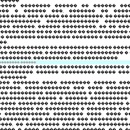
�����.
����� �������� ������ �� ������ ��
��� � ������ ���, ������� �� �����
�� ����, ��� � ���� �� ���������, �� ���
����������� �������������� ������
��� ������, ������ ���������, �� �� ��
����� ���� �� �� �� ���� �� ����������� 
� �������� ��������� ������� � ��������
��.
 ������ ������ �� �������� ������ �����
 �� ���������, � ����� ���� ���������� 
���������, ����������, ������������.
 �������� ������
�� ������� ������ ��������� �������� �
���������. ������ ��������� ����� ��
��������
��� ������� ���� �������� ������ ���
�����, ������������ ��� ���� ������
�� ��������� ����������� � �����������
���������� ����� � ������ ���������� 
����� �������� ������������ ������� 
 ���������� �� ��������� � �������� �
� ������������ �������� ����. ���� �
��������, ��� �������� ��� ���������� 
���, �� ��������� ��������� ���������
���� � ���� ���������� ������. �� � 