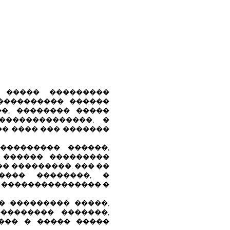
 ����� ���������
���������� ������
��, �������� �����
��������������, �
�� ���� ��� �������
��������� ������,
 ������ ���������
� ���������. ��� ��
���� ��������, �
� ��������������� �
� ��������� �����,
�������� �������,
��� � ����� �����