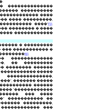
�.
� ��������������
������� ����������
������������� ����
��� ���� ���������,
���������� ����"
[5]
.
�� �������� � ����
����� ������������
������ � ���������
 ��� ����������� �
����������
[6]
.
�� �������������
��, �� ���������
�� �������� ������
� ����������� �����
 ��������������,
���", ������� �����
 ���������� ������
����� "������������
������. ��� ����
�" ����������� ��
������� ���������,
 ������������ ���