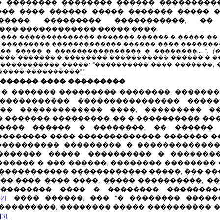
 �������� �������� ������ ����������.
�� ���� ������ ����� ������� ����� 
������ ��������� �����������, ��
��� ������������ ����� ����.
��� �������������� ������� ������ � ����� �� 
 ��������� ������������� ������ ���� �������
�� ����� � ���������������� � ��������... ".
(
�����, ���� ������� � �������� ����������� ������
 ������������ �����: "���������� ���� �������,
���� ����������" '.
������� ���� ���������
 � ������� ��������� ��������, �������
����������� ���������������� �����
��� ������������� ����, ��������� �
� ������� ���������. �� � ���������� ���
���� ������ � ��������, �� ������
������� ���� ������������� ������� ���
���������� ��������� � �������������
������� �����. ���������� � ��������
����� � ��� ������, �������� �������� 
������������ ������������ �����, ��� ��
��-���� ���� ����, ����� ����������, �
�������� ���� � �������� ��������
[2]
. ���� ������, ��� "� �������� ����
 ���������, �������� ����� ���������� 
[3]
.