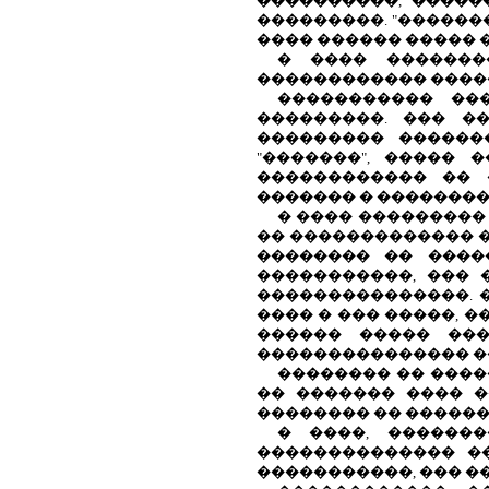
����������, �����
���������. "������
���� ������ ����� �.
� ���� �������
������������ ����
����������� ��
���������. ��� �
��������� ������
"�������", �����
������������ �� 
������� � ��������
� ���� ���������
�� ������������� �
�������� �� ����
�����������, ��� 
���������������. 
���� � ��� �����, 
������ ����� ���
��������������� �
�������� �� �����
�� ������� ���� �
�������� �� ������
� ����, �������
�������������� �
�����������, ��� �