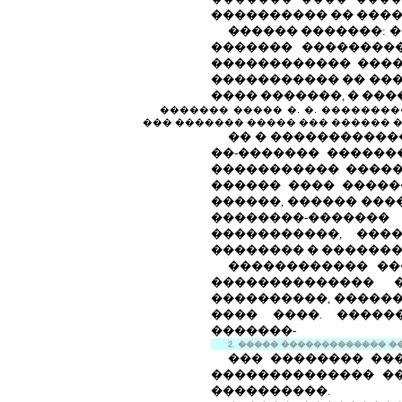
���������� �� ����
������ �������: �
������� ���������
������������ �����
����������� �� ���
���� �������, � ���
������� ����� �. �. �������
��� ������� ����� ��� ������ 
�� � �����������
��-������� ������
����������� �����
������ ���� �����
������, ������ ���
��������-�������
�����������, ���
�������� � �������
������������ ��
�������������� �
����������, ������
���� ����. �����
�������-
2. ����� ������������� �
��� �������� ���
�������������� ��
����������.