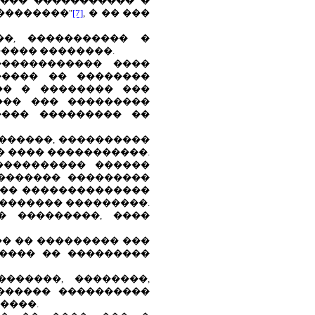
���� ����������� �
 ��������"
[7]
, � �� ���
�, ����������� �
���� ��������.
����������� ����
����� �� ��������
�� � �������� ���
��� ��� ���������
���� ��������� ��
������, ����������
� ���� �����������.
���������� ������
 ������� ���������
��� ��������������
�������� ���������.
� ���������, ����
�� �� ��������� ���
����� �� ���������
������, ��������,
������ ����������
����.