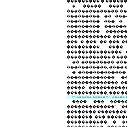
��������� � ������
� ����� ���� 
�������������� ���
���������. �� ���
��������� ��� � 
��������� ������
���������. �����
������������ ����
���, � ���, �� ���
���������, ���
���������������. 
������������ � ���,
�� ��������� ��
�����������, ���� 
� �������������
������������� �
�������������� ��
����� ����������
�����������, ��� �
126
������
�����
VIII
. �����
����, ��� ����
�������������", "
�������� ��������
�������. ��� �����
����������� � �