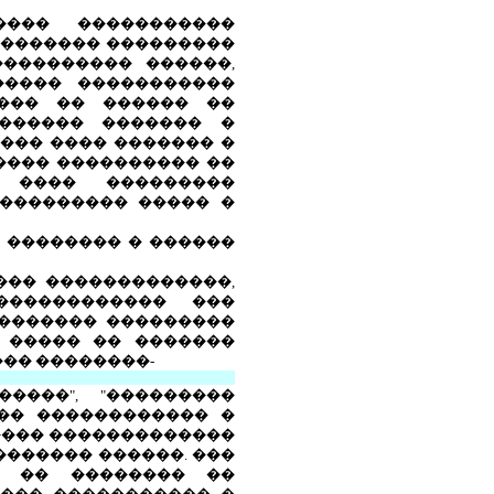
��� �����������
��������� ���������
���������� ������,
����� �����������
���� �� ������ ��
������� ������� �
��� ���� ������� �
����� ���������� ��
 ���� ���������
���������� ����� �
 �������� � ������
��� �������������,
������������ ���
�������� ���������
 ����� �� �������
��� ��������-
����", "���������
��� ������������ �
���� �������������
������� ������. ���
� �� �������� ��