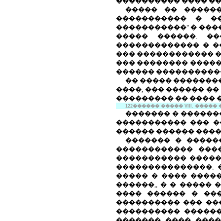
���������� ���� ��
����� �� �����
����������� � �
�����������" � ����
����� ������. ��
������������� � �
��� ������������ �
��� �������� �����
������ ����������
�� ����� ��������
����, ��� ������ ��
��������� �� ���� 
122
������
�����
VIII
. �����
������� � ������
����������� ��� �
������ ������ ���
������� � �����
������������ ����
����������� �����
���������������, 
����� � ���� ����
������,, � � �����
���� ������ � ��
���������� ��� ��
���������� ������
������� ���� ����