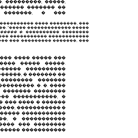
 ���������, �����,
������� ������� ��
 �������, � ���
���������� ���� ��������, ���
��. "����� ������������� �����
������ �.
���������� ��������
 � ���� ����������� ������������
 ��� ��� ��������� �������, ���
��� ���� ����� ���
���� ����� �����.
������ ����������
�����, � ������� ��
 �������� �������
�������. �. �. ����
 ������� ��������
�� �����������, �
� ��� ���� � ������
����, ����������� �
������ �����������
��, � �����������
����� ��� ��������
������ �����������