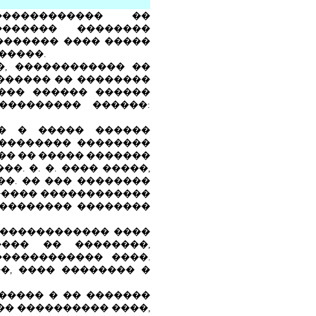
������������ ��
������� ��������
������� ���� �����
�����.
, ������������ ��
������ �� ��������
��� ������ ������
��������� ������:
�� � ����� ������
 �������� ��������
 �� �� ����� �������
. �. �. ���� �����,
��. �� ��� ��������
������ ������������
��������� ��������
������������� ����
���� �� ��������,
����������� ����.
�, ���� �������� �
����� � �� �������
�� ���������� ����,