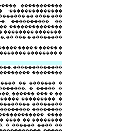
����� �����������
 "��������������
�������� �� ���� ���
��, ���������� ��
��� ��������������
� �������� �������.
, �� ��� � ��������
���� ���� � ����� �
� ������� �������� �
���, �������������
��������� ��������
���� �� ������� �
�������, � ����� �
�, ������ ��� � ��
����� ���������. �
��������� ��������
���������� ��������
������������ ����
� ���� �� ��������
, � ������ ���� ��
������������ �����