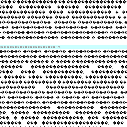
��� � ����������� �� ������������� ���
���� ��������� ������ ���������� 
������������ ����, ������������, � 
�������� ������� ���� ������������ � 
�-������������" ������ ������������. 
��� ����������� ��������� ������ ���
� ������ ����� ����������������� �����
�� �������������� �������� � �������
��� ���������
����������
125
������ �����, ������ ��������� ������
������������ ������������ ������������
�� ���� � ���� �. �. ���� � �������� ��� 
������� ���������������� ����, �
���� ���� �����������, ���������
� ������ ���� ����������, ���������� 
�� ������ ��������� � �������� ������� �
��������� ���������-������������
������������ ������� ������������ "��
��� ������� ����� � ����� �� ���������
�� ����� ����, ������� ������� ���� ���
 �������������� ���������� �������
��, ����� ���������� "������� ������
��, � ����� �����������, ��� ������
������, ��� ������������������, ���