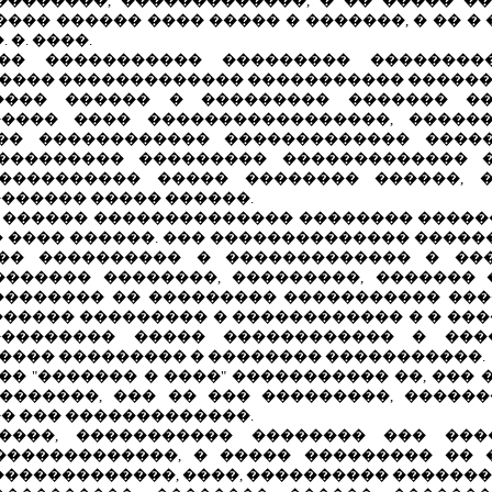
��������, �������������, � �� ����� �
���� ������ ���� ����� � �������, � �� �
 �. ����.
�� ����������� ��������� ���������
���� ������������� ����������� ������
���� ������ � ��������� ������� ��
����� ���� �����������������, �����
�� ������������ ������������� ����
 ���������� ��������� ������������� 
���������� ����� �������� ������, 
������ ����� ������.
 ������ �������������� �������� �����
 ���� ������. ��� �������������� �����
�� ���������� � ������������� � ��
������� ��������, ���������, �������
�������� �� ��������� ����������� ��
������� ��������� � ������������ � � ��
�������� ����� ������������ � ���
���� ��������� � �������� �����������.
� "������� � ����" ����������� ��, ��� 
�������, ��� �� ��� ���������, �����
� ��� �������������.
����, ����������� �������� ��� ����
�������������, � ����� ��������� �� 
�������������, ����, ���������� �������