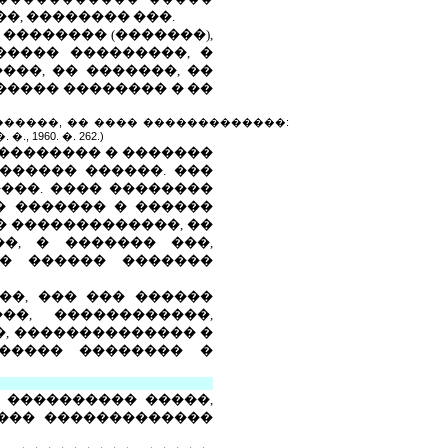
�, �������� ���.
�������� (�������),
����� ���������, �
���, �� �������, ��
����� �������� � ��
������, �� ���� �������������:
1960. �. 262.)
�������� � �������
������ ������. ���
���. ���� ��������
� ������� � ������
� �������������, ��
�, � ������� ���,
 � ������ �������
��, ��� ��� ������
��, ������������,
�, �������������� �
������ �������� �
 ���������� �����,
���� �������������