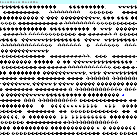
 �������� ������
�������������� ���������, ����
 ���������, �������� ������ ���
���������� � ��� ����������, ��� ��� �
����, ���������� � �������� ����������
������������ ���������� � ��� ������
, ������ ������������ �� ������ � ����
����� ��������������� ����. ��������
������������� ������ � ������ ���
�� ����������.
������������ ����������, ��� �����
�������� ����� � �� ���������������.
��������� �� ����� �����������, �� �� �
� �������� �����������, ��� �����������
����� ���� ������� ����, ������ ������
 �������, ����� � ���� ����� ������� �
� ������� �������� � ������������ ��
� ���������� ��������� � ��������"
[4]
.
������, ��� ���������� ������������ �
���������, � ������������ ��� ���
������, ������� �� ������������ �� �
�����, � �������, �� ��������� �������
������, ��������� ��������������.
��� ��������� ����������� � � �������
��� ���������������� ������, ���� ����