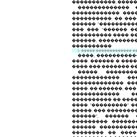
�����������, �����
������������� 
������������ ����
����������. �� ��
������ "����������
��� ��� "������ �
���������� ���� �
������, ���������
����������
2. ����� ������������� �
����, ����������
����. ������ � ��
���� ��� ������� ��
����� �������
������������ ��
�������������. ��
����. �� ������, �
������������ ��
���������� �� ����
���� "���������" 
�����. ��� �������
������", ������
��������� ������
������ ����������
�������� �� ����