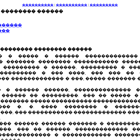
����������
|
����������
|
���������
� �������� ������
������
���
� �������� �������� ������
� � ����� � ������ �������������
 � ������� �������� ����������� ����
 ��������� � ������, ��������� � ��
��������� � ��� ����, ��� ��� �� 
�� ������������� � ���, ����� ������� 
� � ������ ������, �������������� �
 ������ �� ���������. ��� �� ����� �
������� ����� ���������� ������������
���� �. �. ���� �������� � ������
���, ��� ����������� ������������� ��
.
��� ������ ������ ������� � ��������
���. ��� �� ������ ������������� ��
������������� � ������������ ������