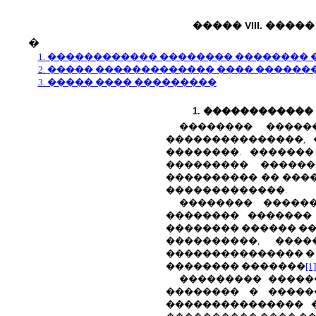
�����
VIII
. ����
�
1. ������������ �������� �������� 
2. ����� ������������� ���� ������
3. ����� ���� ���������
1. �����������
�������� �����
���������������,
��������. �������
��������� ������
���������� �� ����
�������������.
�������� �����
�������� �������
�������� ������ ��
����������, ���
��������������� � 
�������� �������
[1]
��������� �����
�������� � �����
��������������� 