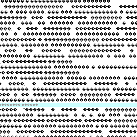
������ � ������������� �������.
��������������� ���������� �����
� � ��� ����, ��� ��� ����������� � �
�������, ��� ���������� �������� ��
����, ��� �� ������ ���������� � �
���, � ��� ������� ��������� ����
��� � ������������ ����������� ��
��������� � �������������� ���������
 ������, ������� ����������. �������� �
� ��� �� ����� ������������� �
�������� �������� ��������� � ��� �
 ��� �������� �� ����.
�������������� ��������� � ����������
�� �� ������� ���������.
 ���� ����������� ����� �������� ���
� ����, � ����������� ������ � 
�������. ������������ ������� �����
��� � �� ������ ���� �������� �����.
������� �� ����� ������������ � ����� �
 �������� ������
����� "����� � ���� ���� ���������
���������� ��������" � �. �. �� ��� ��
��� �������� ���������, ������� �����
������ �� ������ ��������� � �� ����� �
��� ������� �������������, ������