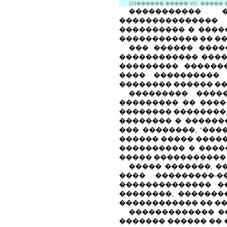
124
������
�����
VIII
. �����
����������� �
���������������
���������� � ����
������������ �� ��
��� ������ ����
������������ ����
��������� ������
���� ���������� 
�������� ������ ��
��������� ����
��������� �� ����
�������� ��������, 
�������� � �������
��� ��������, "���
������ ����� �����
���������� � ����
����� ����������� 
����� �������, �
���� ���������-�
�������������� �
��������, �������
������������ �� ��
������������� �
������� ������ �� 