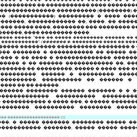
��������� �� ����������� ���� ��������
�������������� ���������� (��������) � 
� (�����������) ��������� � ���� ���
�����, ������������ ��, ����. �� �����
��� ����� ����, �������� ��� �������� �
������, ���� �������� ����.
����� �����: "��� �� ����� ��������� ������ �� 
� �����������".
(������� �.
��������� ���� �� ����. �., 
����� ��������� ���������� �������� � 
��� ������� � ����������� �� ����� ��
��� � �� ���� � �������������� ������
����� � �� ������ ������������ ��, ��
������� �� ���������, ����� � ���� ��� �
 ��������� ������ � ��������� �����
����������. ���������� �� ������ �
���� �� �� ������.
������ �������� ������ ������� � � �
������������ ���������� ���������
 ����������� � ���� ���, � ����� ������
�������� ���������� �������� ����
��� ���������
����������
123
��, �
����� ������� �������� ����� ��
���������� �������, ����� ����� ���