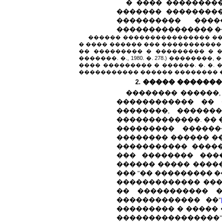
� ���� ���������
������� ���������
���������� ���
��������������� �
������ ���������������� ��
� ���� ������ ��� �����������
�� ��������� � ��������� � �
�������. �., 1980. �. 278.) ���
���� ��������� � ������. �. �.
����������� ������ �������� �
2. ����� ������
�������� ������,
������������ �� 
��������, ������
�������������. �� 
��������� ������
�������� ������ ��
����������� ����
��� �������� ���
������ ����� �����
��� "�� ��������� 
������������� ���
�� ����������� �
������������� ��"
��������� � �����
����������������"