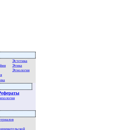
Э
стетика
фия
Э
тика
Э
тнология
ия
ика
Рефераты
сихология
териалов
ринимательской