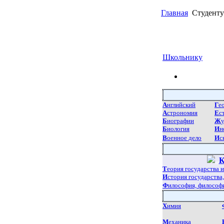
Главная
Студенту
Школьнику
А
нглийский
Г
е
А
строномия
Е
с
Б
иографии
Ж
Б
иология
И
н
В
оенное дело
И
с
..
К
Т
еория государства и
И
стория государства,
Ф
илософия, философ
Х
имия
М
еханика