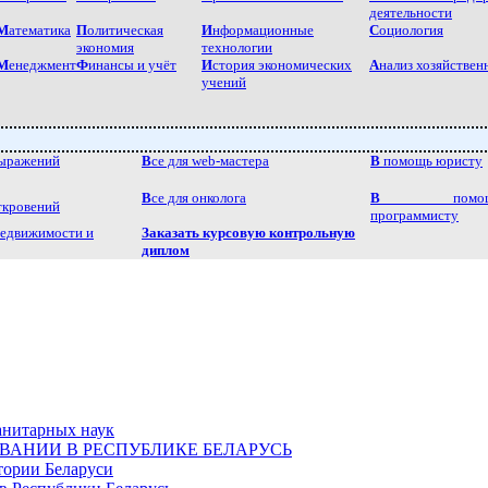
деятельности
М
атематика
П
олитическая
И
нформационные
C
оциология
экономия
технологии
М
енеджмент
Ф
инансы и учёт
И
стория экономических
А
нализ хозяйствен
учений
выражений
В
се для web-мастера
В
помощь юристу
В
се для онколога
В
помощ
ткровений
программисту
недвижимости и
Заказать курсовую контрольную
диплом
анитарных наук
ОВАНИИ В РЕСПУБЛИКЕ БЕЛАРУСЬ
тории Беларуси