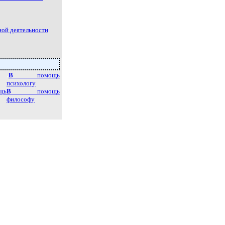
ной деятельности
.
В
помощь
психологу
ь
В
помощь
философу