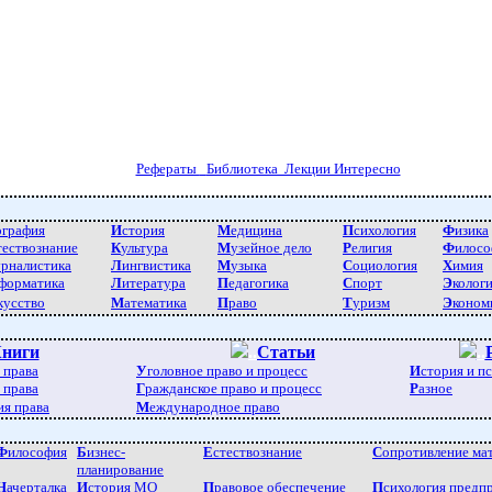
Рефераты
Библиотека Лекции Интересно
ография
И
стория
М
едицина
П
сихология
Ф
изика
тествознание
К
ультура
М
узейное дело
Р
елигия
Ф
илосо
урналистика
Л
ингвистика
М
узыка
С
оциология
Х
имия
форматика
Л
итература
П
едагогика
С
порт
Э
колог
кусство
М
атематика
П
раво
Т
уризм
Э
коном
ниги
..
Статьи
..
 права
У
головное право и процесс
И
стория и п
 права
Г
ражданское право и процесс
Р
азное
ия права
М
еждународное право
Ф
илософия
Б
изнес-
Е
стествознание
С
опротивление ма
планирование
Н
ачерталка
И
стория МО
П
равовое обеспечение
П
сихология предп