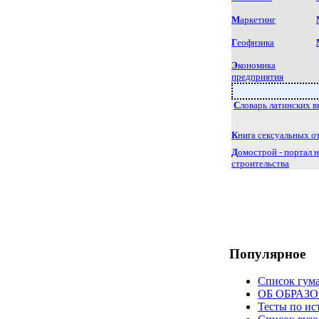
М
аркетинг
Г
еофизика
Э
кономика
предприятия
.
С
ловарь латинских 
К
нига сексуальных о
Д
омострой - портал 
строительства
Популярное
Список гум
ОБ ОБРАЗ
Тесты по ис